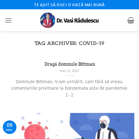
Skip
TE AJUT SĂ DUCI O VIAȚĂ MAI BUNĂ
to
content
TAG ARCHIVES:
COVID-19
Dragă domnule Bittman
mai 12, 2021
Domnule Bittman, V-am urmărit, cam fără să vreau,
comentariile privitoare la blestemata asta de pandemie.
[...]
09
nov.