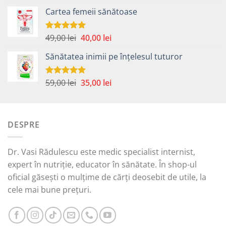
inițial
curent
Cartea femeii sănătoase
a
este:
fost:
30,00 lei.
49,00 lei.
Prețul
Prețul
49,00
lei
40,00
lei
Evaluat la
5.00
din 5
inițial
curent
Sănătatea inimii pe înțelesul tuturor
a
este:
fost:
40,00 lei.
49,00 lei.
Prețul
Prețul
59,00
lei
35,00
lei
Evaluat la
5.00
din 5
inițial
curent
a
este:
fost:
35,00 lei.
DESPRE
59,00 lei.
Dr. Vasi Rădulescu este medic specialist internist,
expert în nutriție, educator în sănătate. În shop-ul
oficial găsești o mulțime de cărți deosebit de utile, la
cele mai bune prețuri.