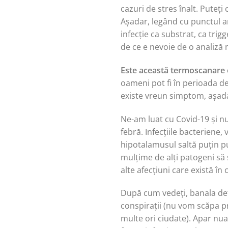
cazuri de stres înalt. Puteț
Așadar, legând cu punctul an
infecție ca substrat, ca trig
de ce e nevoie de o analiză 
Este această termoscanare ef
oameni pot fi în perioada de 
existe vreun simptom, așadar
Ne-am luat cu Covid-19 și nu
febră. Infecțiile bacteriene
hipotalamusul saltă puțin pu
mulțime de alți patogeni să 
alte afecțiuni care există în
După cum vedeți, banala de
conspirații (nu vom scăpa pr
multe ori ciudate). Apar nuan