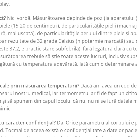
play.
ct?
Nici vorbă. Măsurătoarea depinde de poziția aparatului 
piele (15-20 de centimetri), de particularitățile pielii (machi
ă, mai uscată), de particularitățile aerului dintre piele și ap
apar rezultate de 32 grade Celsius (hipotermie marcată) sau c
ste 37.2, e practic stare subfebrilă), fără legătură clară cu 
rătoarea trebuie să știe toate aceste lucruri, inclusiv subs
 legătură cu temperatura adevărată. Iată cum o determinare 
icale prin măsurarea temperaturii?
Dacă am avea un cod de b
dosarul nostru medical, iar termometrul ar fi de fapt un citit
 și să spunem din capul locului că nu, nu ni se fură datele 
nimic.
 cu caracter confidențial?
Da. Orice parametru al corpului e p
d. Tocmai de aceea există o confidențialitate a datelor pacien