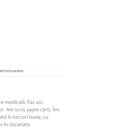
termoscanare
.
re medicală. Fac aici
r. Am scris șapte cărți. Îmi
tă în lucruri bune, cu
v în societate.