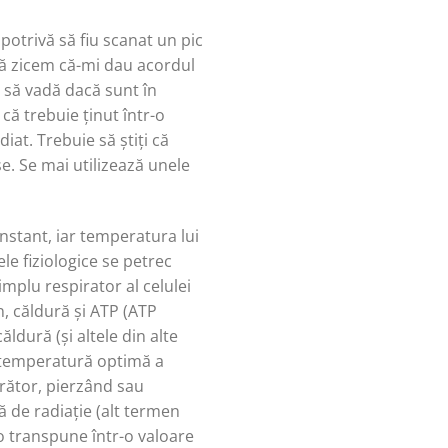
potrivă să fiu scanat un pic
 să zicem că-mi dau acordul
i să vadă dacă sunt în
ă trebuie ținut într-o
iat. Trebuie să știți că
se. Se mai utilizează unele
tant, iar temperatura lui
le fiziologice se petrec
implu respirator al celulei
, căldură și ATP (ATP
ldură (și altele din alte
o temperatură optimă a
urător, pierzând sau
ă de radiație (alt termen
 o transpune într-o valoare