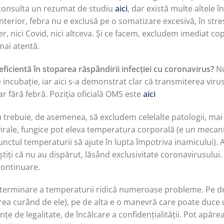
i consulta un rezumat de studiu
aici
, dar există multe altele î
terior, febra nu e exclusă pe o somatizare excesivă, în stres
ger, nici Covid, nici altceva. Și ce facem, excludem imediat co
mai atentă.
icientă în stoparea răspândirii infecției cu coronavirus?
Nu
incubație, iar aici s-a demonstrat clar că transmiterea virusu
 fără febră. Poziția oficială OMS este
aici
 trebuie, de asemenea, să excludem celelalte patologii, mai 
, virale, fungice pot eleva temperatura corporală (e un meca
nctul temperaturii să ajute în lupta împotriva inamicului). A
știți că nu au dispărut, lăsând exclusivitate coronavirusulu
 continuare.
terminare a temperaturii ridică numeroase probleme. Pe de 
ea curând de ele), pe de alta e o manevră care poate duce uș
țe de legalitate, de încălcare a confidențialității. Pot apărea