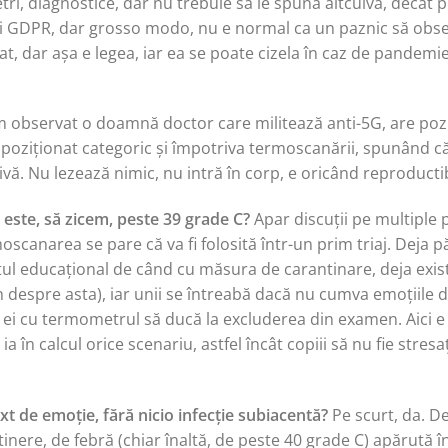
ri, diagnostice, dar nu trebuie să le spună altcuiva, decât pr
și GDPR, dar grosso modo, nu e normal ca un paznic să obser
at, dar așa e legea, iar ea se poate cizela în caz de pandemie
 observat o doamnă doctor care militează anti-5G, are poziți
s-a poziționat categoric și împotriva termoscanării, spunând
ivă. Nu lezează nimic, nu intră în corp, e oricând reproductibi
ste, să zicem, peste 39 grade C?
Apar discuții pe multiple 
scanarea se pare că va fi folosită într-un prim triaj. Deja p
ul educațional de când cu măsura de carantinare, deja exist
in despre asta), iar unii se întreabă dacă nu cumva emoțiile
a ei cu termometrul să ducă la excluderea din examen. Aici e
ia în calcul orice scenariu, astfel încât copiii să nu fie stre
t de emoție, fără nicio infecție subiacentă?
Pe scurt, da. D
 tinere, de febră (chiar înaltă, de peste 40 grade C) apărută 