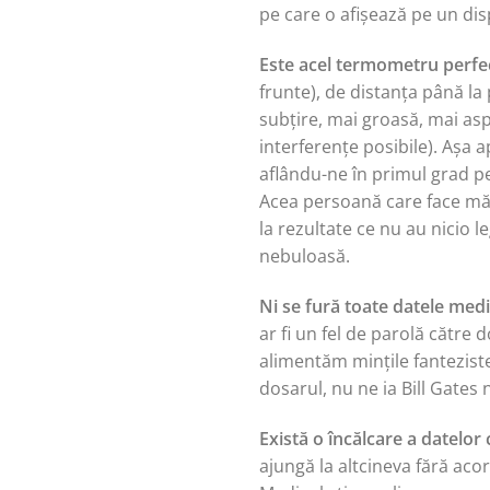
pe care o afișează pe un dis
Este acel termometru perfe
frunte), de distanța până la 
subțire, mai groasă, mai aspr
interferențe posibile). Așa 
aflându-ne în primul grad pe
Acea persoană care face măsu
la rezultate ce nu au nicio
nebuloasă.
Ni se fură toate datele med
ar fi un fel de parolă către 
alimentăm mințile fanteziste
dosarul, nu ne ia Bill Gates 
Există o încălcare a datelor
ajungă la altcineva fără acor