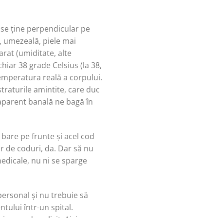
(se ține perpendicular pe
aj, umezeală, piele mai
arat (umiditate, alte
hiar 38 grade Celsius (la 38,
temperatura reală a corpului.
traturile amintite, care duc
aparent banală ne bagă în
are pe frunte și acel cod
or de coduri, da. Dar să nu
medicale, nu ni se sparge
ersonal și nu trebuie să
tului într-un spital.