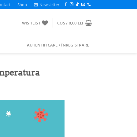
ontact
Shop
Newsletter
WISHLIST
COȘ /
0,00
LEI
AUTENTIFICARE / ÎNREGISTRARE
temperatura