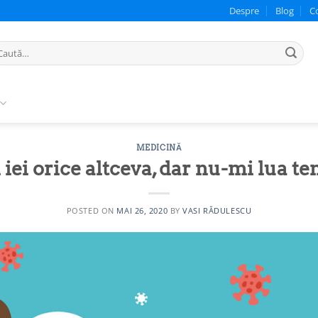
Despre
Blog
C
ută
pă:
MEDICINĂ
 iei orice altceva, dar nu-mi lua 
POSTED ON
MAI 26, 2020
BY
VASI RĂDULESCU