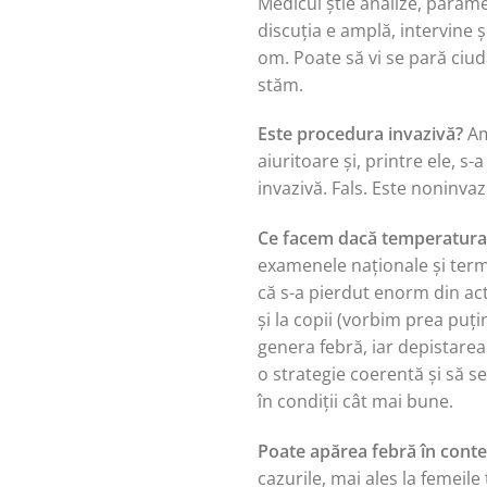
Medicul știe analize, paramet
discuția e amplă, intervine 
om. Poate să vi se pară ciud
stăm.
Este procedura invazivă?
Am
aiuritoare și, printre ele, 
invazivă. Fals. Este noninvaz
Ce facem dacă temperatura e
examenele naționale și termo
că s-a pierdut enorm din act
și la copii (vorbim prea puț
genera febră, iar depistare
o strategie coerentă și să se 
în condiții cât mai bune.
Poate apărea febră în contex
cazurile, mai ales la femeile