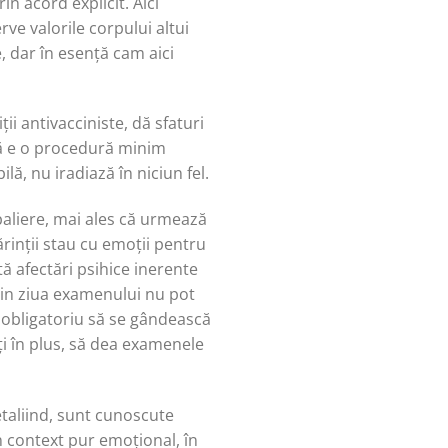
in acord explicit. Aici
ve valorile corpului altui
, dar în esență cam aici
i antivacciniste, dă sfaturi
 că e o procedură minim
lă, nu iradiază în niciun fel.
paliere, mai ales că urmează
ărinții stau cu emoții pentru
ă afectări psihice inerente
 din ziua examenului nu pot
 obligatoriu să se gândească
sați în plus, să dea examenele
etaliind, sunt cunoscute
în context pur emoțional, în