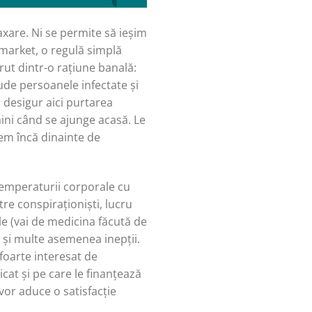
axare. Ni se permite să ieșim
rmarket, o regulă simplă
t dintr-o rațiune banală:
de persoanele infectate și
d desigur aici purtarea
ini când se ajunge acasă. Le
tem încă dinainte de
temperaturii corporale cu
tre conspiraționiști, lucru
ale (vai de medicina făcută de
G și multe asemenea inepții.
 foarte interesat de
cat și pe care le finanțează
 vor aduce o satisfacție