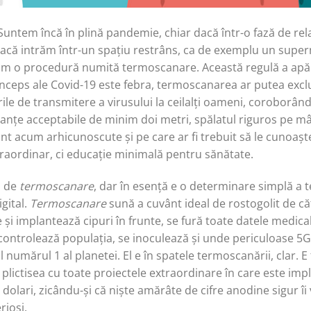
untem încă în plină pandemie, chiar dacă într-o fază de rel
 dacă intrăm într-un spațiu restrâns, ca de exemplu un supe
ăm o procedură numită termoscanare. Această regulă a apăru
ceps ale Covid-19 este febra, termoscanarea ar putea exclu
rile de transmitere a virusului la ceilalți oameni, coroborân
tanțe acceptabile de minim doi metri, spălatul riguros pe mâ
 sunt acum arhicunoscute și pe care ar fi trebuit să le cunoaș
raordinar, ci educație minimală pentru sănătate.
l de
termoscanare
, dar în esență e o determinare simplă a 
gital.
Termoscanare
sună a cuvânt ideal de rostogolit de că
 se și implantează cipuri în frunte, se fură toate datele medic
e controlează populația, se inoculează și unde periculoase 5
ul numărul 1 al planetei. El e în spatele termoscanării, clar. E
plictisea cu toate proiectele extraordinare în care este impli
dolari, zicându-și că niște amărâte de cifre anodine sigur îi
rioși.