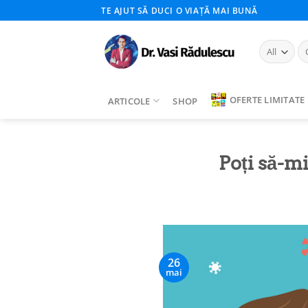
Skip
TE AJUT SĂ DUCI O VIAȚĂ MAI BUNĂ
to
content
Ca
du
OFERTE LIMITATE
ARTICOLE
SHOP
Poți să-mi
26
mai