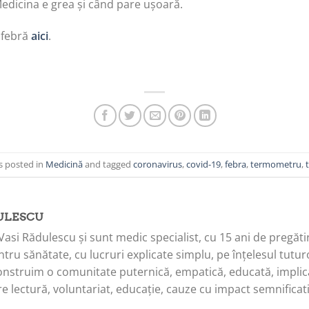
 Medicina e grea și când pare ușoară.
 febră
aici
.
s posted in
Medicină
and tagged
coronavirus
,
covid-19
,
febra
,
termometru
,
ULESCU
Vasi Rădulescu și sunt medic specialist, cu 15 ani de pregăti
tru sănătate, cu lucruri explicate simplu, pe înțelesul tuturo
onstruim o comunitate puternică, empatică, educată, implica
e lectură, voluntariat, educație, cauze cu impact semnificati