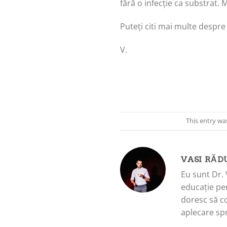
fără o infecție ca substrat.
Puteți citi mai multe despre
V.
This entry wa
VASI RĂD
Eu sunt Dr. 
educație pen
doresc să c
aplecare spr