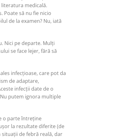
n literatura medicală.
. Poate să nu fie nicio
pilul de la examen? Nu, iată
. Nici pe departe. Mulți
lui se face lejer, fără să
ales infecțioase, care pot da
nism de adaptare,
ceste infecții date de o
i. Nu putem ignora multiple
o parte întreține
or la rezultate diferite (de
 situații de febră reală, dar