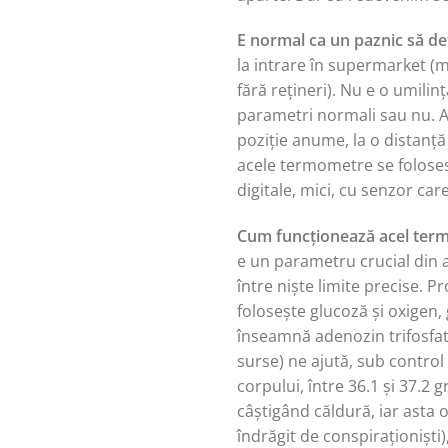
E normal ca un paznic să d
la intrare în supermarket (m
fără rețineri). Nu e o umili
parametri normali sau nu. A
poziție anume, la o distanță 
acele termometre se folosesc 
digitale, mici, cu senzor ca
Cum funcționează acel term
e un parametru crucial din
între niște limite precise. P
folosește glucoză și oxigen
înseamnă adenozin trifosfat 
surse) ne ajută, sub contro
corpului, între 36.1 și 37.2
câștigând căldură, iar asta 
îndrăgit de conspiraționiști