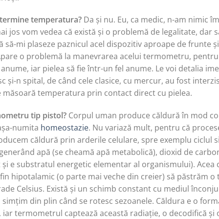
etermine temperatura?
Da și nu. Eu, ca medic, n-am nimic îm
ai jos vom vedea că există și o problemă de legalitate, dar
nță să-mi plaseze paznicul acel dispozitiv aproape de frunte ș
pare o problemă la manevrarea acelui termometru, pentru c
anume, iar pielea să fie într-un fel anume. Le voi detalia imed
și-n spital, de când cele clasice, cu mercur, au fost interzi
re măsoară temperatura prin contact direct cu pielea.
ometru tip pistol?
Corpul uman produce căldură în mod cons
 așa-numita
homeostazie
. Nu variază mult, pentru că procese
roducem căldură prin arderile celulare, spre exemplu ciclul s
, generând apă (se cheamă apă metabolică), dioxid de carbon
și e substratul energetic elementar al organismului). Acea că
l fin hipotalamic (o parte mai veche din creier) să păstrăm 
 grade Celsius. Există și un schimb constant cu mediul înconj
o simțim din plin când se rotesc sezoanele. Căldura e o form
), iar termometrul captează această radiație, o decodifică și