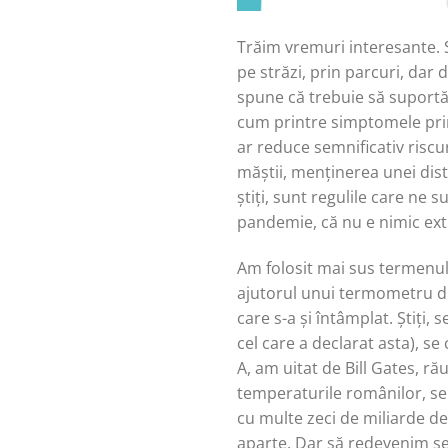
Trăim vremuri interesante. S
pe străzi, prin parcuri, dar
spune că trebuie să suport
cum printre simptomele prin
ar reduce semnificativ riscu
măștii, menținerea unei dis
știți, sunt regulile care ne
pandemie, că nu e nimic ext
Am folosit mai sus termenu
ajutorul unui termometru di
care s-a și întâmplat. Știți,
cel care a declarat asta), s
A, am uitat de Bill Gates, ră
temperaturile românilor, se 
cu multe zeci de miliarde de 
aparte. Dar să redevenim se