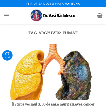
Skip
TE AJUT SĂ DUCI O VIAȚĂ MAI BUNĂ
to
content
TAG ARCHIVES:
FUMAT
07
mai
Îl știi pe vecinul X, 50 de ani, a murit azi, avea cancer