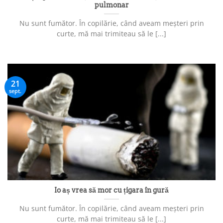
pulmonar
Nu sunt fumător. În copilărie, când aveam meșteri prin
curte, mă mai trimiteau să le [...]
21
sept.
Io aș vrea să mor cu țigara în gură
Nu sunt fumător. În copilărie, când aveam meșteri prin
curte, mă mai trimiteau să le [...]