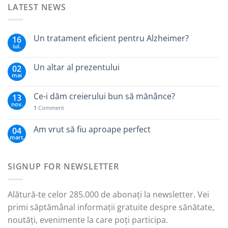
LATEST NEWS
Un tratament eficient pentru Alzheimer?
16
iul.
Un altar al prezentului
02
mai
Ce-i dăm creierului bun să mănânce?
13
nov.
1
Comment
Am vrut să fiu aproape perfect
04
mart.
SIGNUP FOR NEWSLETTER
Alătură-te celor 285.000 de abonați la newsletter. Vei
primi săptămânal informații gratuite despre sănătate,
noutăți, evenimente la care poți participa.