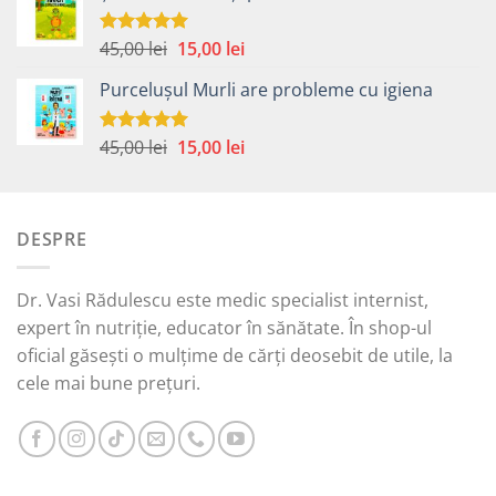
fost:
35,00 lei.
59,00 lei.
Prețul
Prețul
45,00
lei
15,00
lei
Evaluat la
5.00
din 5
inițial
curent
Purcelușul Murli are probleme cu igiena
a
este:
fost:
15,00 lei.
45,00 lei.
Prețul
Prețul
45,00
lei
15,00
lei
Evaluat la
5.00
din 5
inițial
curent
a
este:
fost:
15,00 lei.
DESPRE
45,00 lei.
Dr. Vasi Rădulescu este medic specialist internist,
expert în nutriție, educator în sănătate. În shop-ul
oficial găsești o mulțime de cărți deosebit de utile, la
cele mai bune prețuri.