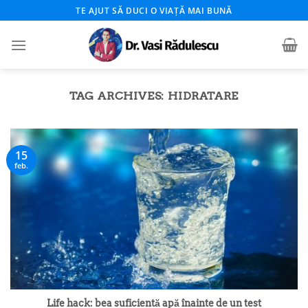
Skip
TE AJUT SĂ DUCI O VIAȚĂ MAI BUNĂ
to
content
TAG ARCHIVES:
HIDRATARE
15
feb.
Life hack: bea suficientă apă înainte de un test