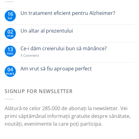
Un tratament eficient pentru Alzheimer?
16
iul.
Un altar al prezentului
02
mai
Ce-i dăm creierului bun să mănânce?
13
nov.
1
Comment
Am vrut să fiu aproape perfect
04
mart.
SIGNUP FOR NEWSLETTER
Alătură-te celor 285.000 de abonați la newsletter. Vei
primi săptămânal informații gratuite despre sănătate,
noutăți, evenimente la care poți participa.