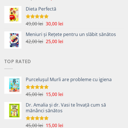
5.00
din 5
inițial
curent
Dieta Perfectă
a
este:
fost:
40,00 lei.
49,00 lei.
Prețul
Prețul
49,00
lei
30,00
lei
Evaluat la
5.00
din 5
inițial
curent
Meniuri și Rețete pentru un slăbit sănătos
a
este:
Prețul
Prețul
42,00
lei
fost:
25,00
lei
30,00 lei.
inițial
curent
49,00 lei.
a
este:
fost:
25,00 lei.
TOP RATED
42,00 lei.
Purcelușul Murli are probleme cu igiena
Prețul
Prețul
45,00
lei
15,00
lei
Evaluat la
5.00
din 5
inițial
curent
Dr. Amalia și dr. Vasi te învață cum să
a
este:
mănânci sănătos
fost:
15,00 lei.
45,00 lei.
Prețul
Prețul
45,00
lei
15,00
lei
Evaluat la