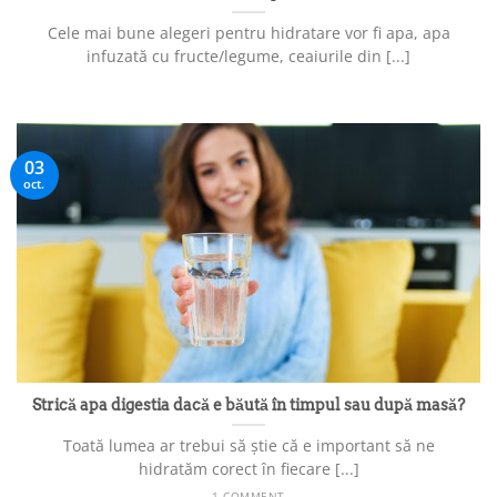
Cele mai bune alegeri pentru hidratare vor fi apa, apa
infuzată cu fructe/legume, ceaiurile din [...]
03
oct.
Strică apa digestia dacă e băută în timpul sau după masă?
Toată lumea ar trebui să știe că e important să ne
hidratăm corect în fiecare [...]
1 COMMENT