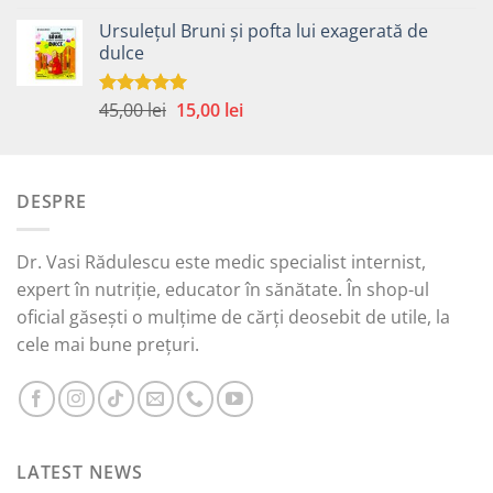
5.00
din 5
inițial
curent
Ursulețul Bruni și pofta lui exagerată de
a
este:
dulce
fost:
15,00 lei.
45,00 lei.
Prețul
Prețul
45,00
lei
15,00
lei
Evaluat la
5.00
din 5
inițial
curent
a
este:
fost:
15,00 lei.
DESPRE
45,00 lei.
Dr. Vasi Rădulescu este medic specialist internist,
expert în nutriție, educator în sănătate. În shop-ul
oficial găsești o mulțime de cărți deosebit de utile, la
cele mai bune prețuri.
LATEST NEWS