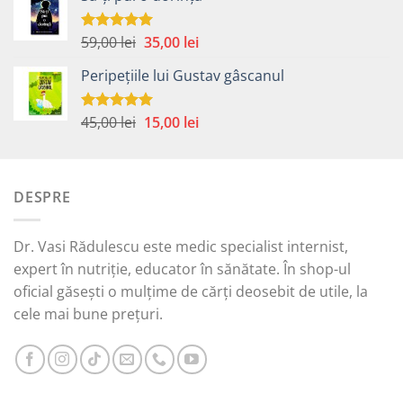
fost:
15,00 lei.
45,00 lei.
Prețul
Prețul
59,00
lei
35,00
lei
Evaluat la
5.00
din 5
inițial
curent
Peripețiile lui Gustav gâscanul
a
este:
fost:
35,00 lei.
59,00 lei.
Prețul
Prețul
45,00
lei
15,00
lei
Evaluat la
5.00
din 5
inițial
curent
a
este:
fost:
15,00 lei.
DESPRE
45,00 lei.
Dr. Vasi Rădulescu este medic specialist internist,
expert în nutriție, educator în sănătate. În shop-ul
oficial găsești o mulțime de cărți deosebit de utile, la
cele mai bune prețuri.