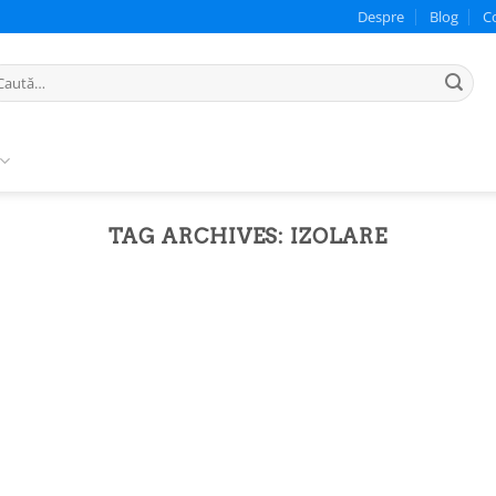
Despre
Blog
C
ută
pă:
TAG ARCHIVES:
IZOLARE