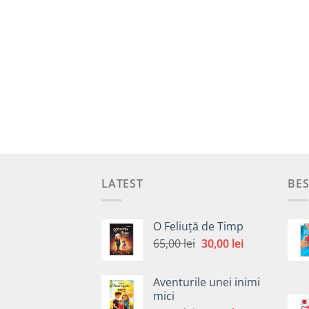
LATEST
BES
O Feliuță de Timp
Prețul
Prețul
65,00
lei
30,00
lei
inițial
curent
a
este:
Aventurile unei inimi
fost:
30,00 lei.
mici
65,00 lei.