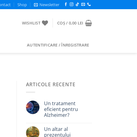
ontact
Shop
Newsletter
WISHLIST
COȘ /
0,00
LEI
AUTENTIFICARE / ÎNREGISTRARE
ARTICOLE RECENTE
Un tratament
eficient pentru
Alzheimer?
Un altar al
prezentului