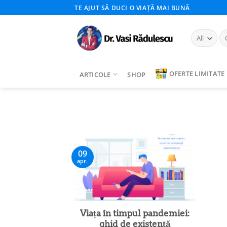
Skip
TE AJUT SĂ DUCI O VIAȚĂ MAI BUNĂ
to
content
Ca
du
OFERTE LIMITATE
ARTICOLE
SHOP
09
apr.
Viața în timpul pandemiei:
ghid de existență