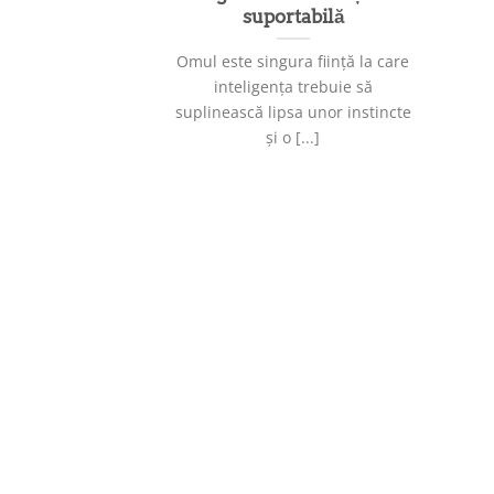
suportabilă
Omul este singura ființă la care
inteligența trebuie să
suplinească lipsa unor instincte
și o [...]