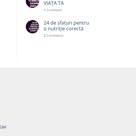
VIAȚA TA
1
Comment
24 de sfaturi pentru
o nutriție corectă
2
Comments
ă
Prețul
curent
tav
este:
35,00 lei.