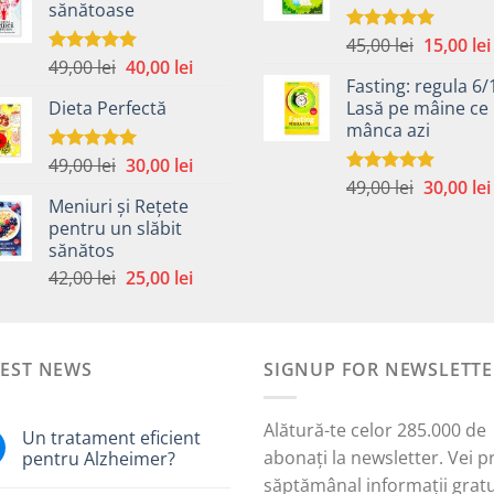
sănătoase
fost:
40,00 lei.
59,00 lei.
59,00 lei.
Prețul
45,00
lei
15,00
lei
Evaluat la
5.00
din 5
Prețul
Prețul
49,00
lei
40,00
lei
inițial
Evaluat la
5.00
din 5
Fasting: regula 6/
inițial
curent
a
Dieta Perfectă
Lasă pe mâine ce 
a
este:
fost:
mânca azi
fost:
40,00 lei.
45,00 lei.
49,00 lei.
Prețul
Prețul
49,00
lei
30,00
lei
Evaluat la
5.00
din 5
Prețul
inițial
curent
49,00
lei
30,00
lei
Evaluat la
Meniuri și Rețete
5.00
din 5
inițial
a
este:
pentru un slăbit
a
fost:
30,00 lei.
sănătos
i.
fost:
49,00 lei.
Prețul
Prețul
42,00
lei
25,00
lei
49,00 lei.
inițial
curent
a
este:
fost:
25,00 lei.
TEST NEWS
42,00 lei.
SIGNUP FOR NEWSLETTE
Alătură-te celor 285.000 de
Un tratament eficient
abonați la newsletter. Vei p
pentru Alzheimer?
săptămânal informații gratu