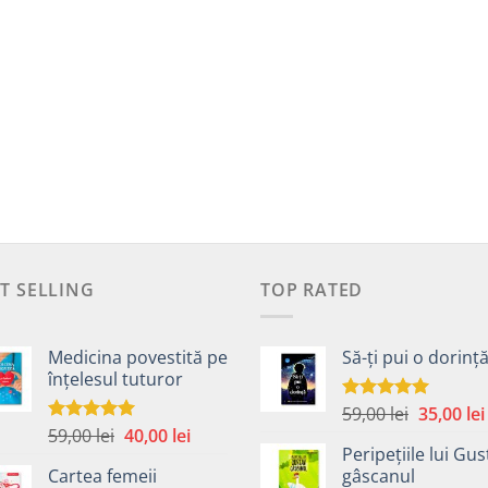
T SELLING
TOP RATED
Medicina povestită pe
Să-ți pui o dorinț
înțelesul tuturor
Prețul
59,00
lei
35,00
lei
Evaluat la
5.00
din 5
Prețul
Prețul
59,00
lei
40,00
lei
inițial
Evaluat la
4.99
din 5
Peripețiile lui Gus
inițial
curent
a
Cartea femeii
gâscanul
a
este:
fost: