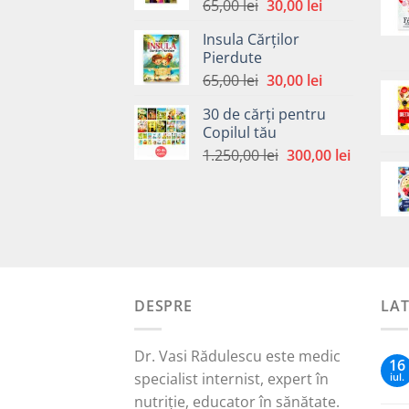
Prețul
Prețul
65,00
lei
30,00
lei
inițial
curent
Insula Cărților
a
este:
Pierdute
fost:
30,00 lei.
Prețul
Prețul
65,00
lei
30,00
lei
65,00 lei.
inițial
curent
30 de cărți pentru
a
este:
Copilul tău
fost:
30,00 lei.
Prețul
Prețul
1.250,00
lei
300,00
lei
65,00 lei.
inițial
curent
a
este:
fost:
300,00 le
1.250,00 lei.
DESPRE
LA
Dr. Vasi Rădulescu este medic
16
specialist internist, expert în
iul.
nutriție, educator în sănătate.