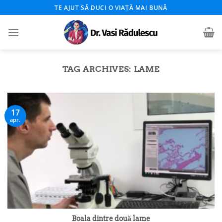
Skip
TE AJUT SĂ DUCI O VIAȚĂ MAI BUNĂ
to
content
TAG ARCHIVES:
LAME
17
apr.
Boala dintre două lame