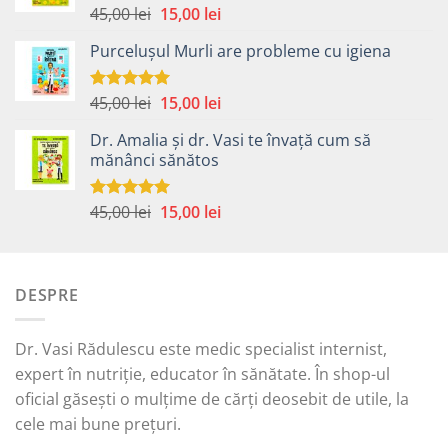
Prețul
Prețul
45,00
lei
15,00
lei
Evaluat la
5.00
din 5
inițial
curent
Purcelușul Murli are probleme cu igiena
a
este:
fost:
15,00 lei.
45,00 lei.
Prețul
Prețul
45,00
lei
15,00
lei
Evaluat la
5.00
din 5
inițial
curent
Dr. Amalia și dr. Vasi te învață cum să
a
este:
mănânci sănătos
fost:
15,00 lei.
45,00 lei.
Prețul
Prețul
45,00
lei
15,00
lei
Evaluat la
5.00
din 5
inițial
curent
a
este:
fost:
15,00 lei.
DESPRE
45,00 lei.
Dr. Vasi Rădulescu este medic specialist internist,
expert în nutriție, educator în sănătate. În shop-ul
oficial găsești o mulțime de cărți deosebit de utile, la
cele mai bune prețuri.