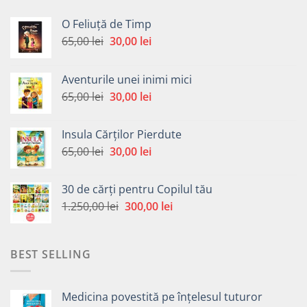
O Feliuță de Timp
Prețul
Prețul
65,00
lei
30,00
lei
inițial
curent
a
este:
Aventurile unei inimi mici
fost:
30,00 lei.
Prețul
Prețul
65,00
lei
30,00
lei
65,00 lei.
inițial
curent
a
este:
Insula Cărților Pierdute
fost:
30,00 lei.
Prețul
Prețul
65,00
lei
30,00
lei
65,00 lei.
inițial
curent
a
este:
30 de cărți pentru Copilul tău
fost:
30,00 lei.
Prețul
Prețul
1.250,00
lei
300,00
lei
65,00 lei.
inițial
curent
a
este:
fost:
300,00 lei.
BEST SELLING
1.250,00 lei.
Medicina povestită pe înțelesul tuturor