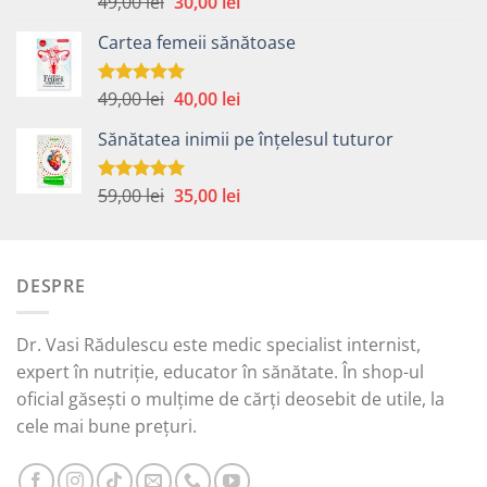
Prețul
Prețul
49,00
lei
30,00
lei
5.00
din 5
inițial
curent
Cartea femeii sănătoase
a
este:
fost:
30,00 lei.
49,00 lei.
Prețul
Prețul
49,00
lei
40,00
lei
Evaluat la
5.00
din 5
inițial
curent
Sănătatea inimii pe înțelesul tuturor
a
este:
fost:
40,00 lei.
49,00 lei.
Prețul
Prețul
59,00
lei
35,00
lei
Evaluat la
5.00
din 5
inițial
curent
a
este:
fost:
35,00 lei.
DESPRE
59,00 lei.
Dr. Vasi Rădulescu este medic specialist internist,
expert în nutriție, educator în sănătate. În shop-ul
oficial găsești o mulțime de cărți deosebit de utile, la
cele mai bune prețuri.