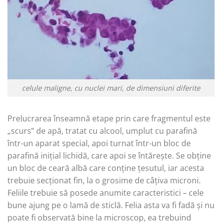
celule maligne, cu nuclei mari, de dimensiuni diferite
Prelucrarea înseamnă etape prin care fragmentul este
„scurs” de apă, tratat cu alcool, umplut cu parafină
într-un aparat special, apoi turnat într-un bloc de
parafină inițial lichidă, care apoi se întărește. Se obține
un bloc de ceară albă care conține țesutul, iar acesta
trebuie secționat fin, la o grosime de câțiva microni.
Feliile trebuie să posede anumite caracteristici – cele
bune ajung pe o lamă de sticlă. Felia asta va fi fadă și nu
poate fi observată bine la microscop, ea trebuind