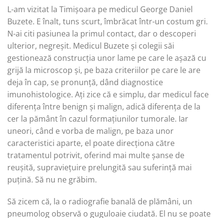
L-am vizitat la Timișoara pe medicul George Daniel
Buzete. E înalt, tuns scurt, îmbrăcat într-un costum gri.
N-ai citi pasiunea la primul contact, dar o descoperi
ulterior, negreșit. Medicul Buzete și colegii săi
gestionează construcția unor lame pe care le așază cu
grijă la microscop și, pe baza criteriilor pe care le are
deja în cap, se pronunță, dând diagnostice
imunohistologice. Ați zice că e simplu, dar medicul face
diferența între benign și malign, adică diferența de la
cer la pământ în cazul formațiunilor tumorale. Iar
uneori, când e vorba de malign, pe baza unor
caracteristici aparte, el poate direcționa către
tratamentul potrivit, oferind mai multe șanse de
reușită, supraviețuire prelungită sau suferință mai
puțină. Să nu ne grăbim.
Să zicem că, la o radiografie banală de plămâni, un
pneumolog observă o guguloaie ciudată. El nu se poate