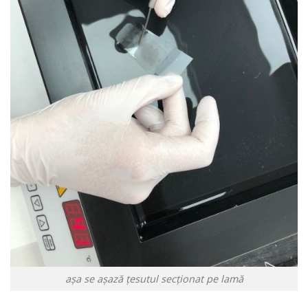
așa se așază țesutul secționat pe lamă