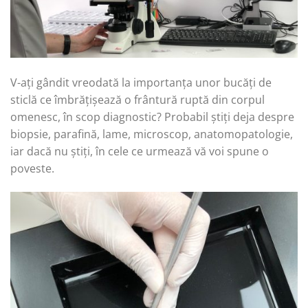
V-ați gândit vreodată la importanța unor bucăți de
sticlă ce îmbrățișează o frântură ruptă din corpul
omenesc, în scop diagnostic? Probabil știți deja despre
biopsie, parafină, lame, microscop, anatomopatologie,
iar dacă nu știți, în cele ce urmează vă voi spune o
poveste.