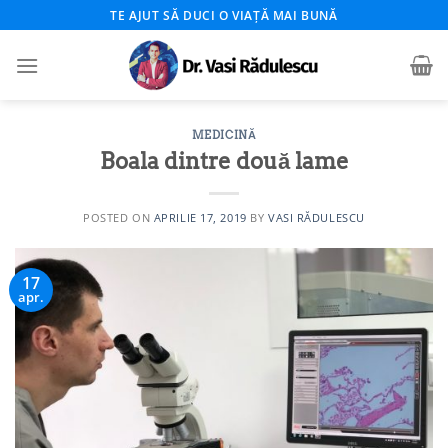
Skip
TE AJUT SĂ DUCI O VIAȚĂ MAI BUNĂ
to
content
MEDICINĂ
Boala dintre două lame
POSTED ON
APRILIE 17, 2019
BY
VASI RĂDULESCU
17
apr.