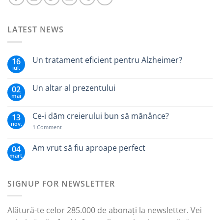
LATEST NEWS
Un tratament eficient pentru Alzheimer?
16
iul.
Un altar al prezentului
02
mai
Ce-i dăm creierului bun să mănânce?
13
nov.
1
Comment
Am vrut să fiu aproape perfect
04
mart.
SIGNUP FOR NEWSLETTER
Alătură-te celor 285.000 de abonați la newsletter. Vei