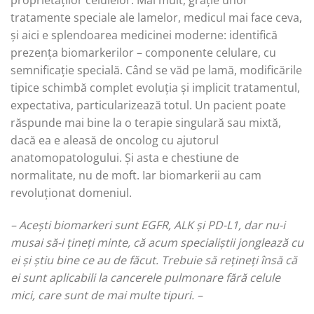
proprietăților celulelor. Mai mult, grație unor
tratamente speciale ale lamelor, medicul mai face ceva,
și aici e splendoarea medicinei moderne: identifică
prezența biomarkerilor – componente celulare, cu
semnificație specială. Când se văd pe lamă, modificările
tipice schimbă complet evoluția și implicit tratamentul,
expectativa, particularizează totul. Un pacient poate
răspunde mai bine la o terapie singulară sau mixtă,
dacă ea e aleasă de oncolog cu ajutorul
anatomopatologului. Și asta e chestiune de
normalitate, nu de moft. Iar biomarkerii au cam
revoluționat domeniul.
– Acești biomarkeri sunt EGFR, ALK și PD-L1, dar nu-i
musai să-i țineți minte, că acum specialiștii jonglează cu
ei și știu bine ce au de făcut. Trebuie să rețineți însă că
ei sunt aplicabili la cancerele pulmonare fără celule
mici, care sunt de mai multe tipuri. –