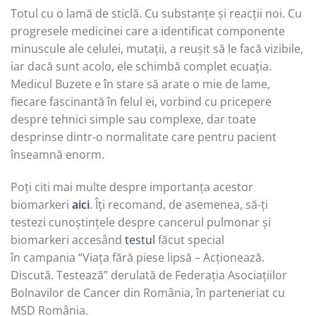
Totul cu o lamă de sticlă. Cu substanțe și reacții noi. Cu
progresele medicinei care a identificat componente
minuscule ale celulei, mutații, a reușit să le facă vizibile,
iar dacă sunt acolo, ele schimbă complet ecuația.
Medicul Buzete e în stare să arate o mie de lame,
fiecare fascinantă în felul ei, vorbind cu pricepere
despre tehnici simple sau complexe, dar toate
desprinse dintr-o normalitate care pentru pacient
înseamnă enorm.
Poți citi mai multe despre importanța acestor
biomarkeri
aici
. Îți recomand, de asemenea, să-ți
testezi cunoștințele despre cancerul pulmonar și
biomarkeri accesând
testul
făcut special
în campania “Viața fără piese lipsă – Acționează.
Discută. Testează” derulată de Federația Asociațiilor
Bolnavilor de Cancer din România, în parteneriat cu
MSD România.