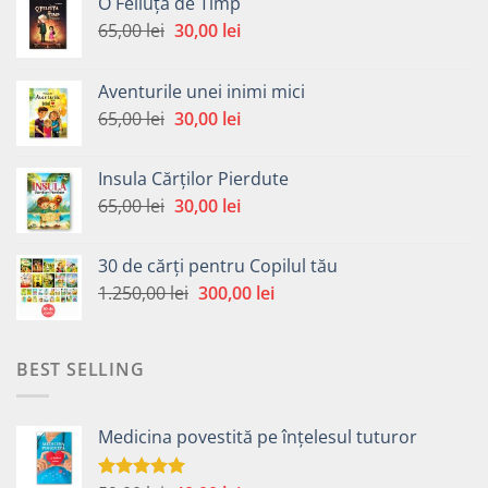
O Feliuță de Timp
Prețul
Prețul
65,00
lei
30,00
lei
inițial
curent
a
este:
Aventurile unei inimi mici
fost:
30,00 lei.
Prețul
Prețul
65,00
lei
30,00
lei
65,00 lei.
inițial
curent
a
este:
Insula Cărților Pierdute
fost:
30,00 lei.
Prețul
Prețul
65,00
lei
30,00
lei
65,00 lei.
inițial
curent
a
este:
30 de cărți pentru Copilul tău
fost:
30,00 lei.
Prețul
Prețul
1.250,00
lei
300,00
lei
65,00 lei.
inițial
curent
a
este:
fost:
300,00 lei.
BEST SELLING
1.250,00 lei.
Medicina povestită pe înțelesul tuturor