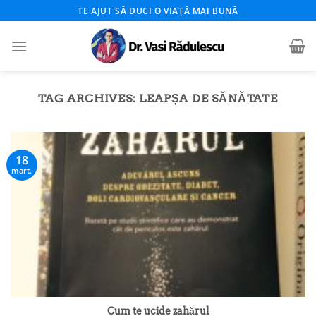
Skip
TE AJUT SĂ DUCI O VIAȚĂ MAI BUNĂ
to
content
TAG ARCHIVES:
LEAPȘA DE SĂNĂTATE
18
mart.
Cum te ucide zahărul