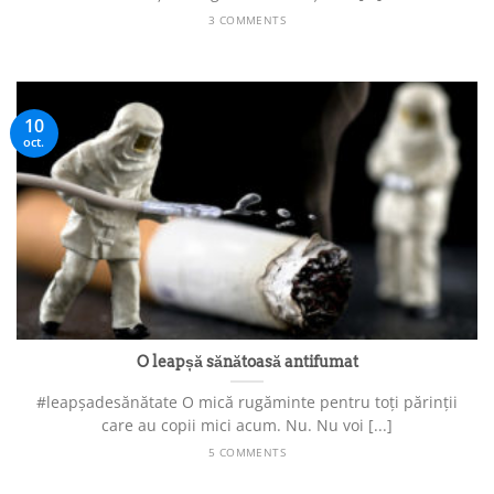
3 COMMENTS
10
oct.
O leapșă sănătoasă antifumat
#leapșadesănătate O mică rugăminte pentru toți părinții
care au copii mici acum. Nu. Nu voi [...]
5 COMMENTS