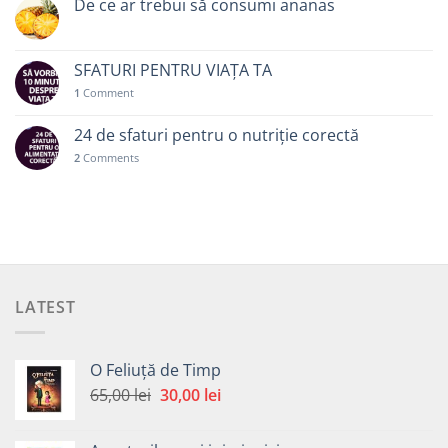
De ce ar trebui să consumi ananas
SFATURI PENTRU VIAȚA TA
1
Comment
24 de sfaturi pentru o nutriție corectă
2
Comments
LATEST
O Feliuță de Timp
Prețul
Prețul
65,00
lei
30,00
lei
inițial
curent
a
este: