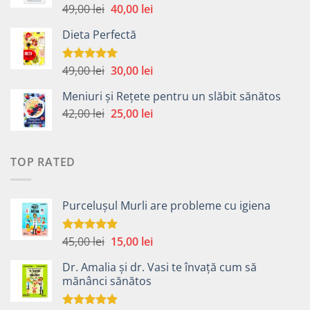
59,00 lei.
Prețul
Prețul
49,00
lei
40,00
lei
Evaluat la
5.00
din 5
inițial
curent
Dieta Perfectă
a
este:
fost:
40,00 lei.
49,00 lei.
Prețul
Prețul
49,00
lei
30,00
lei
Evaluat la
5.00
din 5
inițial
curent
Meniuri și Rețete pentru un slăbit sănătos
a
este:
Prețul
Prețul
42,00
lei
fost:
25,00
lei
30,00 lei.
inițial
curent
49,00 lei.
a
este:
fost:
25,00 lei.
TOP RATED
42,00 lei.
Purcelușul Murli are probleme cu igiena
Prețul
Prețul
45,00
lei
15,00
lei
Evaluat la
5.00
din 5
inițial
curent
Dr. Amalia și dr. Vasi te învață cum să
a
este:
mănânci sănătos
fost:
15,00 lei.
45,00 lei.