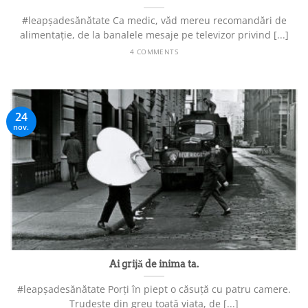
#leapșadesănătate Ca medic, văd mereu recomandări de
alimentație, de la banalele mesaje pe televizor privind [...]
4 COMMENTS
24
nov.
Ai grijă de inima ta.
#leapșadesănătate Porți în piept o căsuță cu patru camere.
Trudește din greu toată viața, de [...]