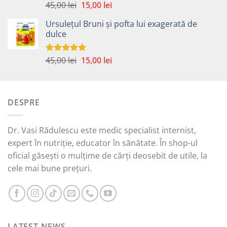
Prețul
Prețul
45,00
lei
15,00
lei
Evaluat la
5.00
din 5
inițial
curent
Ursulețul Bruni și pofta lui exagerată de
a
este:
dulce
fost:
15,00 lei.
45,00 lei.
Prețul
Prețul
45,00
lei
15,00
lei
Evaluat la
5.00
din 5
inițial
curent
a
este:
fost:
15,00 lei.
DESPRE
45,00 lei.
Dr. Vasi Rădulescu este medic specialist internist,
expert în nutriție, educator în sănătate. În shop-ul
oficial găsești o mulțime de cărți deosebit de utile, la
cele mai bune prețuri.
LATEST NEWS