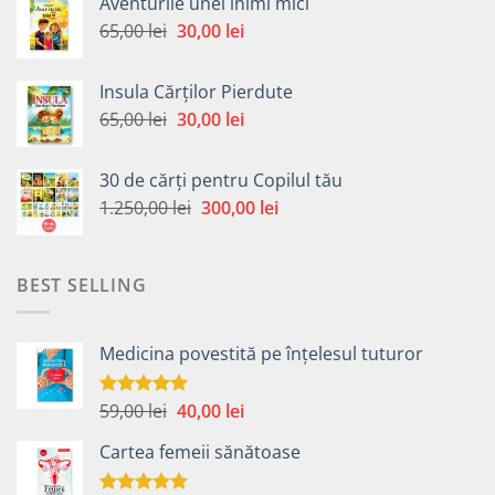
Aventurile unei inimi mici
fost:
30,00 lei.
Prețul
Prețul
65,00
lei
30,00
lei
65,00 lei.
inițial
curent
a
este:
Insula Cărților Pierdute
fost:
30,00 lei.
Prețul
Prețul
65,00
lei
30,00
lei
65,00 lei.
inițial
curent
a
este:
30 de cărți pentru Copilul tău
fost:
30,00 lei.
Prețul
Prețul
1.250,00
lei
300,00
lei
65,00 lei.
inițial
curent
a
este:
fost:
300,00 lei.
BEST SELLING
1.250,00 lei.
Medicina povestită pe înțelesul tuturor
Prețul
Prețul
59,00
lei
40,00
lei
Evaluat la
4.99
din 5
inițial
curent
Cartea femeii sănătoase
a
este:
fost:
40,00 lei.