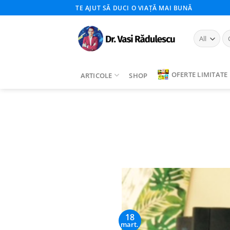
Skip
TE AJUT SĂ DUCI O VIAȚĂ MAI BUNĂ
to
content
Ca
du
OFERTE LIMITATE
ARTICOLE
SHOP
18
mart.