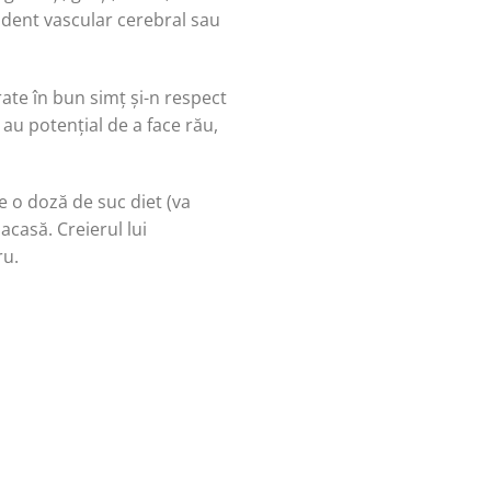
ident vascular cerebral sau
rate în bun simț și-n respect
au potențial de a face rău,
e o doză de suc diet (va
acasă. Creierul lui
ru.