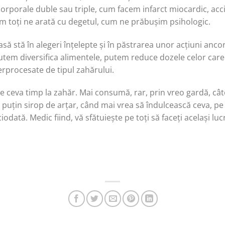
corporale duble sau triple, cum facem infarct miocardic, acc
um toți ne arată cu degetul, cum ne prăbușim psihologic.
să stă în alegeri înțelepte și în păstrarea unor acțiuni anco
tem diversifica alimentele, putem reduce dozele celor care 
rprocesate de tipul zahărului.
 ceva timp la zahăr. Mai consumă, rar, prin vreo gardă, cât
 puțin sirop de arțar, când mai vrea să îndulcească ceva, pe 
odată. Medic fiind, vă sfătuiește pe toți să faceți același luc