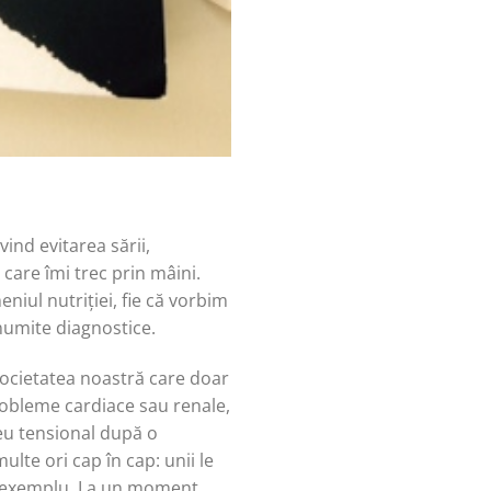
ind evitarea sării,
 care îmi trec prin mâini.
eniul nutriției, fie că vorbim
numite diagnostice.
 societatea noastră care doar
probleme cardiace sau renale,
eu tensional după o
ulte ori cap în cap: unii le
 un exemplu. La un moment