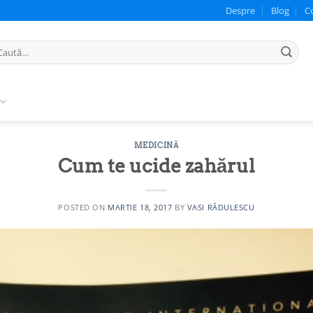
Despre
Blog
C
ută
pă:
MEDICINĂ
Cum te ucide zahărul
POSTED ON
MARTIE 18, 2017
BY
VASI RĂDULESCU