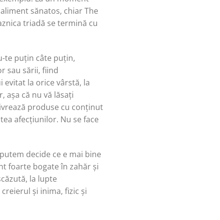
ca aliment sănatos, chiar The
aznica triadă se termină cu
-te puțin câte puțin,
 sau sării, fiind
evitat la orice vârstă, la
, așa că nu vă lăsați
 livrează produse cu conținut
tea afecțiunilor. Nu se face
, putem decide ce e mai bine
nt foarte bogate în zahăr și
căzută, la lupte
eierul și inima, fizic și