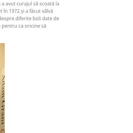
e a avut curajul să scoată la
t în 1972 și a făcut vâlvă
espre diferite boli date de
 pentru ca oricine să