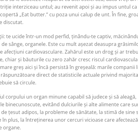
 nutriție interziceau untul; au revenit apoi și au impus untul 
pertă „Eat butter.” cu poza unui calup de unt. În fine, gro
e discutat.
ții: te ucide într-un mod perfid, ținându-te captiv, măcinându
e de sânge, organele. Este cu mult așezat deasupra grăsimilor
 afecțiuni cardiovasculare. Zahărul este un drog și ar trebui 
e, chiar și băuturile cu zero zahăr cresc riscul cardiovascular
n mare greș aici și încă persistă în greșeală: marile companii
 răspunzătoare direct de statisticile actuale privind majorita
ebuie să circule.
ful corpului un organ minune capabil să judece și să aleagă
e binecunoscute, evitând dulciurile și alte alimente care su
de țesut adipos, la probleme de sănătate, la stimă de sine s
în plus, la întreținerea unor cercuri vicioase care afectează cr
te organe.