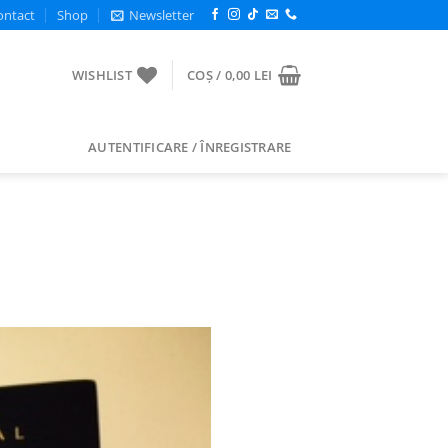
ontact
Shop
Newsletter
WISHLIST
COȘ /
0,00
LEI
AUTENTIFICARE / ÎNREGISTRARE