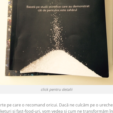
click pentru detalii
arte pe care o recomand oricui. Dacă ne culcăm pe o urec
eturi și fast-food-uri, vom vedea și cum ne transformăm în 