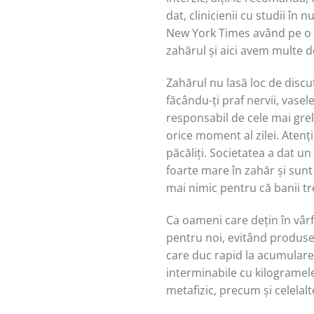
dat, clinicienii cu studii în
New York Times având pe o co
zahărul și aici avem multe d
Zahărul nu lasă loc de discu
făcându-ți praf nervii, vasel
responsabil de cele mai grele
orice moment al zilei. Atenți
păcăliți. Societatea a dat u
foarte mare în zahăr și sunt
mai nimic pentru că banii tr
Ca oameni care dețin în vâr
pentru noi, evitând produsel
care duc rapid la acumulare 
interminabile cu kilogramele 
metafizic, precum și celelal