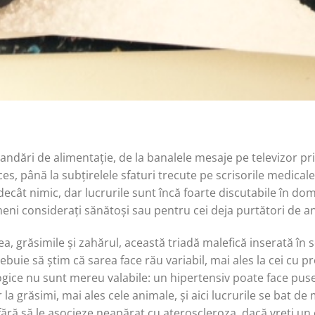
ări de alimentație, de la banalele mesaje pe televizor priv
ces, până la subțirelele sfaturi trecute pe scrisorile medicale
decât nimic, dar lucrurile sunt încă foarte discutabile în dom
i considerați sănătoși sau pentru cei deja purtători de a
a, grăsimile și zahărul, această triadă malefică inserată în
rebuie să știm că sarea face rău variabil, mai ales la cei cu 
gice nu sunt mereu valabile: un hipertensiv poate face pus
la grăsimi, mai ales cele animale, și aici lucrurile se bat de m
, fără să le asocieze neapărat cu ateroscleroza, dacă vreți