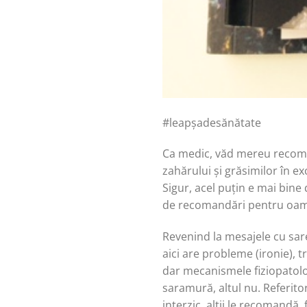
#leapșadesănătate
Ca medic, văd mereu recomand
zahărului și grăsimilor în ex
Sigur, acel puțin e mai bine 
de recomandări pentru oamen
Revenind la mesajele cu sare
aici are probleme (ironie), t
dar mecanismele fiziopatolo
saramură, altul nu. Referitor 
interzic, alții le recomandă