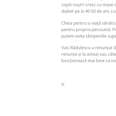
copiii noștri cresc cu mase 
diabet pe la 40-50 de ani, c
Cheia pentru o viață sănătoa
pentru propria persoană. Pu
putem evita tâmpeniile supe
Vasi Rădulescu a renunțat de
renunța și la astea) sau câte
funcționează mai bine ca nici
V.