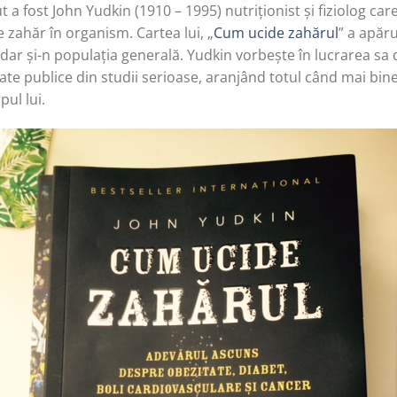
t a fost John Yudkin (1910 – 1995) nutriționist și fiziolog car
e zahăr în organism. Cartea lui, „
Cum ucide zahărul
” a apăru
ar și-n populația generală. Yudkin vorbește în lucrarea sa d
te publice din studii serioase, aranjând totul când mai bine
pul lui.