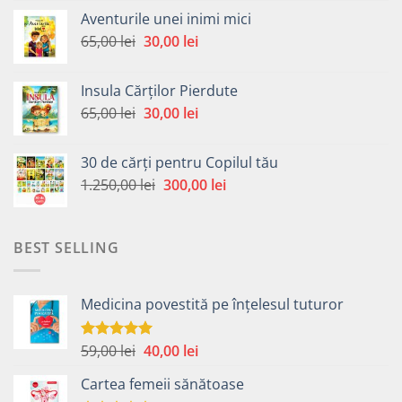
a
este:
Aventurile unei inimi mici
fost:
30,00 lei.
Prețul
Prețul
65,00
lei
30,00
lei
65,00 lei.
inițial
curent
a
este:
Insula Cărților Pierdute
fost:
30,00 lei.
Prețul
Prețul
65,00
lei
30,00
lei
65,00 lei.
inițial
curent
a
este:
30 de cărți pentru Copilul tău
fost:
30,00 lei.
Prețul
Prețul
1.250,00
lei
300,00
lei
65,00 lei.
inițial
curent
a
este:
fost:
300,00 lei.
BEST SELLING
1.250,00 lei.
Medicina povestită pe înțelesul tuturor
Prețul
Prețul
59,00
lei
40,00
lei
Evaluat la
4.99
din 5
inițial
curent
Cartea femeii sănătoase
a
este: