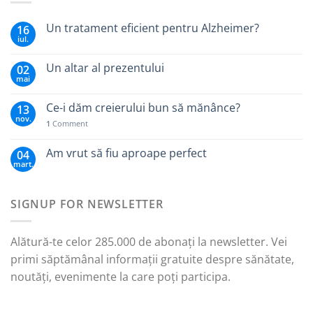
Un tratament eficient pentru Alzheimer?
16
iul.
Un altar al prezentului
02
mai
Ce-i dăm creierului bun să mănânce?
13
nov.
1
Comment
Am vrut să fiu aproape perfect
04
mart.
SIGNUP FOR NEWSLETTER
Alătură-te celor 285.000 de abonați la newsletter. Vei
primi săptămânal informații gratuite despre sănătate,
noutăți, evenimente la care poți participa.