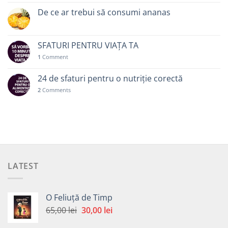
De ce ar trebui să consumi ananas
SFATURI PENTRU VIAȚA TA
1
Comment
24 de sfaturi pentru o nutriție corectă
2
Comments
LATEST
O Feliuță de Timp
Prețul
Prețul
65,00
lei
30,00
lei
inițial
curent