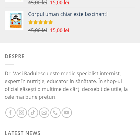
59,00 lei.
Prețul
Prețul
45,00
lei
15,00
lei
Evaluat la
5.00
din 5
inițial
curent
Corpul uman chiar este fascinant!
a
este:
fost:
15,00 lei.
45,00 lei.
Prețul
Prețul
45,00
lei
15,00
lei
Evaluat la
5.00
din 5
inițial
curent
a
este:
fost:
15,00 lei.
DESPRE
45,00 lei.
Dr. Vasi Rădulescu este medic specialist internist,
expert în nutriție, educator în sănătate. În shop-ul
oficial găsești o mulțime de cărți deosebit de utile, la
cele mai bune prețuri.
LATEST NEWS