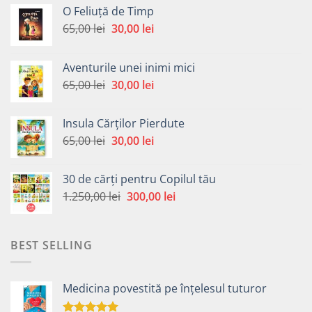
O Feliuță de Timp
Prețul
Prețul
65,00
lei
30,00
lei
inițial
curent
a
este:
Aventurile unei inimi mici
fost:
30,00 lei.
Prețul
Prețul
65,00
lei
30,00
lei
65,00 lei.
inițial
curent
a
este:
Insula Cărților Pierdute
fost:
30,00 lei.
Prețul
Prețul
65,00
lei
30,00
lei
65,00 lei.
inițial
curent
a
este:
30 de cărți pentru Copilul tău
fost:
30,00 lei.
Prețul
Prețul
1.250,00
lei
300,00
lei
65,00 lei.
inițial
curent
a
este:
fost:
300,00 lei.
BEST SELLING
1.250,00 lei.
Medicina povestită pe înțelesul tuturor