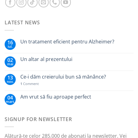
LATEST NEWS
Un tratament eficient pentru Alzheimer?
16
iul.
Un altar al prezentului
02
mai
Ce-i dăm creierului bun să mănânce?
13
nov.
1
Comment
Am vrut să fiu aproape perfect
04
mart.
SIGNUP FOR NEWSLETTER
Alătură-te celor 285.000 de abonați la newsletter. Vei