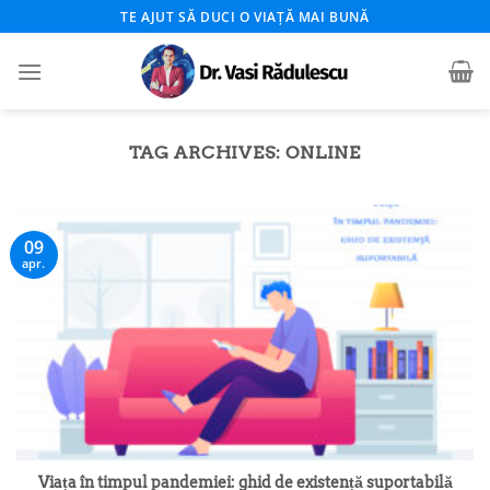
Skip
TE AJUT SĂ DUCI O VIAȚĂ MAI BUNĂ
to
content
TAG ARCHIVES:
ONLINE
09
apr.
Viața în timpul pandemiei: ghid de existență suportabilă