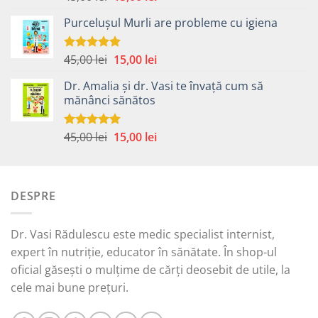
5.00
din 5
inițial
curent
Purcelușul Murli are probleme cu igiena
a
este:
fost:
15,00 lei.
45,00 lei.
Prețul
Prețul
45,00
lei
15,00
lei
Evaluat la
5.00
din 5
inițial
curent
Dr. Amalia și dr. Vasi te învață cum să
a
este:
mănânci sănătos
fost:
15,00 lei.
45,00 lei.
Prețul
Prețul
45,00
lei
15,00
lei
Evaluat la
5.00
din 5
inițial
curent
a
este:
fost:
15,00 lei.
DESPRE
45,00 lei.
Dr. Vasi Rădulescu este medic specialist internist,
expert în nutriție, educator în sănătate. În shop-ul
oficial găsești o mulțime de cărți deosebit de utile, la
cele mai bune prețuri.