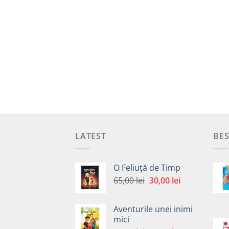
LATEST
BES
O Feliuță de Timp
Prețul
Prețul
65,00
lei
30,00
lei
inițial
curent
a
este:
Aventurile unei inimi
fost:
30,00 lei.
mici
65,00 lei.