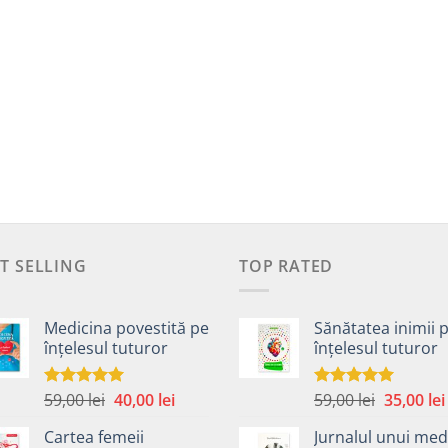
T SELLING
TOP RATED
Medicina povestită pe
Sănătatea inimii 
înțelesul tuturor
înțelesul tuturor
Prețul
Prețul
Prețul
59,00
lei
40,00
lei
59,00
lei
35,00
lei
Evaluat la
Evaluat la
4.99
din 5
5.00
din 5
inițial
curent
inițial
Cartea femeii
Jurnalul unui med
a
este:
a