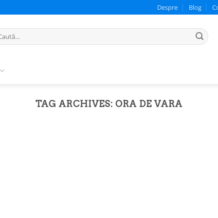
Despre
Blog
C
ută
pă:
TAG ARCHIVES:
ORA DE VARA