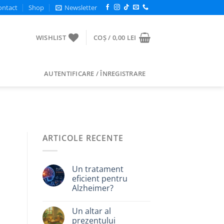
ontact
Shop
Newsletter
WISHLIST
COȘ /
0,00
LEI
AUTENTIFICARE / ÎNREGISTRARE
ARTICOLE RECENTE
Un tratament
eficient pentru
Alzheimer?
Un altar al
prezentului