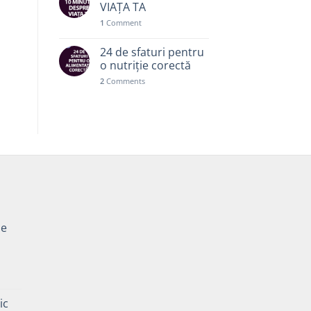
VIAȚA TA
1
Comment
24 de sfaturi pentru
o nutriție corectă
2
Comments
pe
Prețul
curent
ic
este: