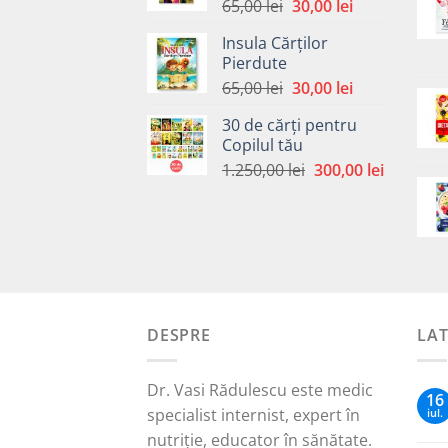
Prețul
Prețul
65,00
lei
30,00
lei
inițial
curent
Insula Cărților
a
este:
Pierdute
fost:
30,00 lei.
Prețul
Prețul
65,00
lei
30,00
lei
65,00 lei.
inițial
curent
30 de cărți pentru
a
este:
Copilul tău
fost:
30,00 lei.
Prețul
Prețul
1.250,00
lei
300,00
lei
65,00 lei.
inițial
curent
a
este:
fost:
300,00 le
1.250,00 lei.
DESPRE
LA
Dr. Vasi Rădulescu este medic
16
specialist internist, expert în
iul.
nutriție, educator în sănătate.