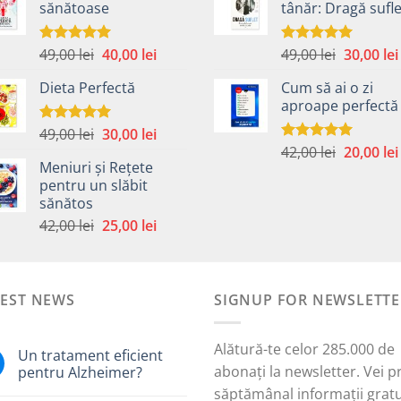
sănătoase
tânăr: Dragă sufle
fost:
40,00 lei.
fost:
59,00 lei.
59,00 lei.
Prețul
Prețul
Prețul
49,00
lei
40,00
lei
49,00
lei
30,00
lei
Evaluat la
Evaluat la
5.00
din 5
5.00
din 5
inițial
curent
inițial
Dieta Perfectă
Cum să ai o zi
a
este:
a
aproape perfectă
fost:
40,00 lei.
fost:
49,00 lei.
49,00 lei.
Prețul
Prețul
49,00
lei
30,00
lei
Evaluat la
5.00
din 5
Prețul
inițial
curent
42,00
lei
20,00
lei
Evaluat la
Meniuri și Rețete
5.00
din 5
inițial
a
este:
pentru un slăbit
a
fost:
30,00 lei.
sănătos
i.
fost:
49,00 lei.
Prețul
Prețul
42,00
lei
25,00
lei
42,00 lei.
inițial
curent
a
este:
fost:
25,00 lei.
TEST NEWS
42,00 lei.
SIGNUP FOR NEWSLETTE
Alătură-te celor 285.000 de
Un tratament eficient
abonați la newsletter. Vei p
pentru Alzheimer?
săptămânal informații gratu