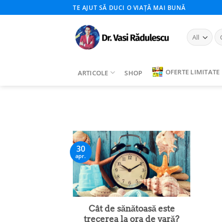
Skip
TE AJUT SĂ DUCI O VIAȚĂ MAI BUNĂ
to
content
Ca
du
OFERTE LIMITATE
ARTICOLE
SHOP
30
apr.
Cât de sănătoasă este
trecerea la ora de vară?