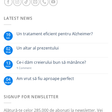
LATEST NEWS
Un tratament eficient pentru Alzheimer?
16
iul.
Un altar al prezentului
02
mai
Ce-i dăm creierului bun să mănânce?
13
nov.
1
Comment
Am vrut să fiu aproape perfect
04
mart.
SIGNUP FOR NEWSLETTER
Alătură-te celor 285.000 de abonați la newsletter. Vei