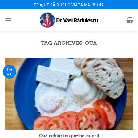
Skip
TE AJUT SĂ DUCI O VIAȚĂ MAI BUNĂ
to
content
TAG ARCHIVES:
OUA
05
iul.
Ouă ochiuri cu puține calorii