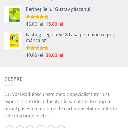
5.00
din 5
inițial
curent
Peripețiile lui Gustav gâscanul
a
este:
fost:
35,00 lei.
59,00 lei.
Prețul
Prețul
45,00
lei
15,00
lei
Evaluat la
5.00
din 5
inițial
curent
Fasting: regula 6/18 Lasă pe mâine ce poți
a
este:
mânca azi
fost:
15,00 lei.
45,00 lei.
Prețul
Prețul
49,00
lei
30,00
lei
Evaluat la
5.00
din 5
inițial
curent
a
este:
fost:
30,00 lei.
DESPRE
49,00 lei.
Dr. Vasi Rădulescu este medic specialist internist,
expert în nutriție, educator în sănătate. În shop-ul
oficial găsești o mulțime de cărți deosebit de utile, la
cele mai bune prețuri.