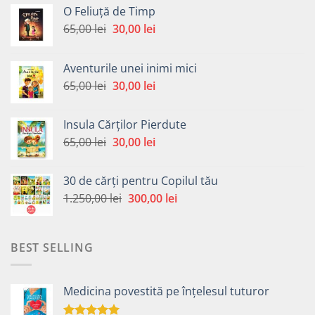
O Feliuță de Timp
Prețul
Prețul
65,00
lei
30,00
lei
inițial
curent
a
este:
Aventurile unei inimi mici
fost:
30,00 lei.
Prețul
Prețul
65,00
lei
30,00
lei
65,00 lei.
inițial
curent
a
este:
Insula Cărților Pierdute
fost:
30,00 lei.
Prețul
Prețul
65,00
lei
30,00
lei
65,00 lei.
inițial
curent
a
este:
30 de cărți pentru Copilul tău
fost:
30,00 lei.
Prețul
Prețul
1.250,00
lei
300,00
lei
65,00 lei.
inițial
curent
a
este:
fost:
300,00 lei.
BEST SELLING
1.250,00 lei.
Medicina povestită pe înțelesul tuturor