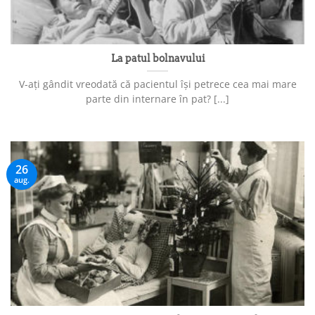
La patul bolnavului
V-ați gândit vreodată că pacientul își petrece cea mai mare
parte din internare în pat? [...]
26
aug.