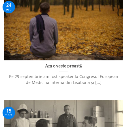
24
oct.
Am o veste proastă
Pe 29 septembrie am fost speaker la Congresul European
de Medicină Internă din Lisabona și [...]
15
mart.