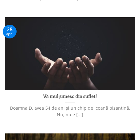
28
apr.
Vă mulțumesc din suflet!
Doamna D. avea 54 de ani și un chip de icoană bizantină.
Nu, nu e [...]