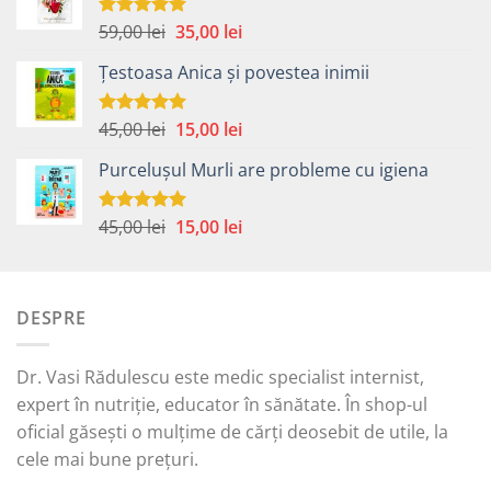
Prețul
Prețul
59,00
lei
35,00
lei
Evaluat la
5.00
din 5
inițial
curent
Țestoasa Anica și povestea inimii
a
este:
fost:
35,00 lei.
59,00 lei.
Prețul
Prețul
45,00
lei
15,00
lei
Evaluat la
5.00
din 5
inițial
curent
Purcelușul Murli are probleme cu igiena
a
este:
fost:
15,00 lei.
45,00 lei.
Prețul
Prețul
45,00
lei
15,00
lei
Evaluat la
5.00
din 5
inițial
curent
a
este:
fost:
15,00 lei.
DESPRE
45,00 lei.
Dr. Vasi Rădulescu este medic specialist internist,
expert în nutriție, educator în sănătate. În shop-ul
oficial găsești o mulțime de cărți deosebit de utile, la
cele mai bune prețuri.