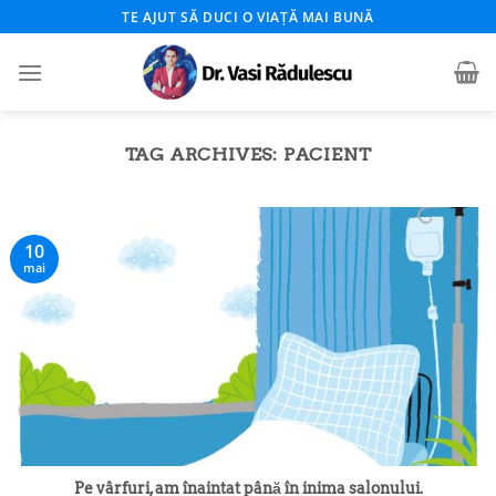
Skip
TE AJUT SĂ DUCI O VIAȚĂ MAI BUNĂ
to
content
TAG ARCHIVES:
PACIENT
10
mai
Pe vârfuri, am înaintat până în inima salonului.