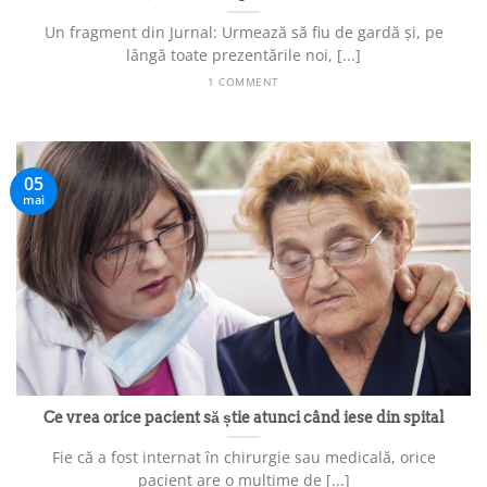
Un fragment din Jurnal: Urmează să fiu de gardă și, pe
lângă toate prezentările noi, [...]
1 COMMENT
05
mai
Ce vrea orice pacient să știe atunci când iese din spital
Fie că a fost internat în chirurgie sau medicală, orice
pacient are o mulțime de [...]