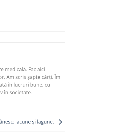
re medicală. Fac aici
r. Am scris șapte cărți. Îmi
tă în lucruri bune, cu
v în societate.
nesc: lacune și lagune.