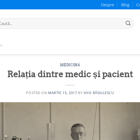
Despre
Blog
C
ută
pă:
MEDICINĂ
Relația dintre medic și pacient
POSTED ON
MARTIE 15, 2017
BY
VASI RĂDULESCU