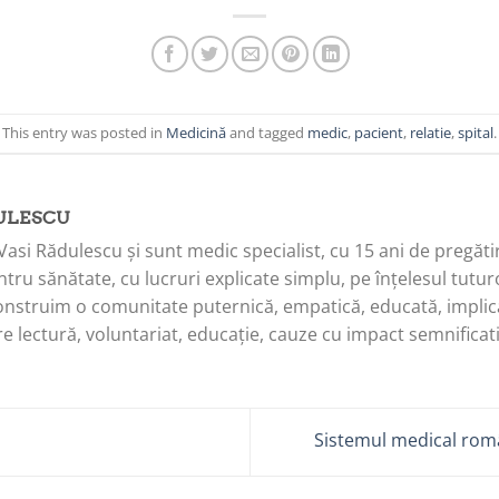
This entry was posted in
Medicină
and tagged
medic
,
pacient
,
relatie
,
spital
.
ULESCU
Vasi Rădulescu și sunt medic specialist, cu 15 ani de pregăti
tru sănătate, cu lucruri explicate simplu, pe înțelesul tuturo
onstruim o comunitate puternică, empatică, educată, implica
e lectură, voluntariat, educație, cauze cu impact semnificati
Sistemul medical româ