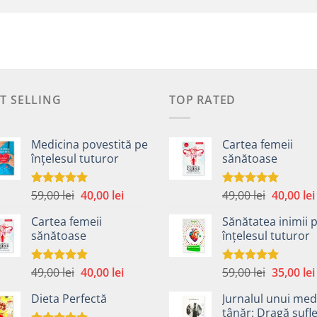
T SELLING
TOP RATED
Medicina povestită pe
Cartea femeii
înțelesul tuturor
sănătoase
Prețul
Prețul
Prețul
59,00
lei
40,00
lei
49,00
lei
40,00
lei
Evaluat la
Evaluat la
4.99
din 5
5.00
din 5
inițial
curent
inițial
Cartea femeii
Sănătatea inimii 
a
este:
a
sănătoase
înțelesul tuturor
fost:
40,00 lei.
fost:
59,00 lei.
49,00 lei.
Prețul
Prețul
Prețul
49,00
lei
40,00
lei
59,00
lei
35,00
lei
Evaluat la
Evaluat la
5.00
din 5
5.00
din 5
inițial
curent
inițial
Dieta Perfectă
Jurnalul unui med
a
este:
a
tânăr: Dragă sufle
fost:
40,00 lei.
fost: