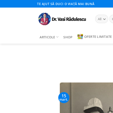
Skip
TE AJUT SĂ DUCI O VIAȚĂ MAI BUNĂ
to
content
Ca
du
OFERTE LIMITATE
ARTICOLE
SHOP
15
mart.