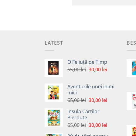
LATEST
BES
O Feliuță de Timp
Prețul
Prețul
65,00
lei
30,00
lei
inițial
curent
a
este:
Aventurile unei inimi
fost:
30,00 lei.
mici
65,00 lei.
Prețul
Prețul
65,00
lei
30,00
lei
inițial
curent
Insula Cărților
a
este:
Pierdute
fost:
30,00 lei.
Prețul
Prețul
65,00
lei
30,00
lei
65,00 lei.
inițial
curent