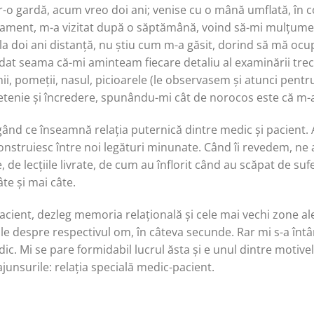
-o gardă, acum vreo doi ani; venise cu o mână umflată, în c
atament, m-a vizitat după o săptămână, voind să-mi mulțume
la doi ani distanță, nu știu cum m-a găsit, dorind să mă ocu
 dat seama că-mi aminteam fiecare detaliu al examinării trec
chii, pomeții, nasul, picioarele (le observasem și atunci pentr
tenie și încredere, spunându-mi cât de norocos este că m-a 
d ce înseamnă relația puternică dintre medic și pacient. Ac
e construiesc între noi legături minunate. Când îi revedem, ne
e, de lecțiile livrate, de cum au înflorit când au scăpat de su
âte și mai câte.
ient, dezleg memoria relațională și cele mai vechi zone ale
le despre respectivul om, în câteva secunde. Rar mi s-a întâ
dic. Mi se pare formidabil lucrul ăsta și e unul dintre motiv
ajunsurile: relația specială medic-pacient.