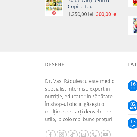
30 de cărți pentru
a
este:
Copilul tău
fost:
30,00 lei.
Prețul
Prețul
1.250,00
lei
300,00
lei
65,00 lei.
inițial
curent
a
este:
fost:
300,00 le
1.250,00 lei.
DESPRE
LA
Dr. Vasi Rădulescu este medic
16
specialist internist, expert în
iul.
nutriție, educator în sănătate.
În shop-ul oficial găsești o
02
mai
mulțime de cărți deosebit de
utile, la cele mai bune prețuri.
13
nov.