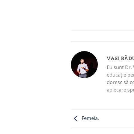
VASI RĂD
Eu sunt Dr. 
educație pen
doresc să c
aplecare spr
Femeia.