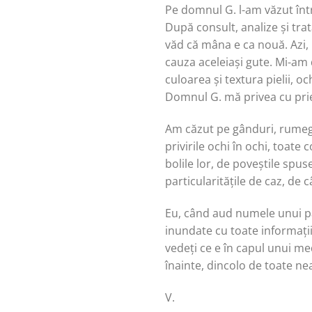
Pe domnul G. l-am văzut într
După consult, analize și tr
văd că mâna e ca nouă. Azi, 
cauza aceleiași gute. Mi-am
culoarea și textura pielii, o
Domnul G. mă privea cu prie
Am căzut pe gânduri, rumegân
privirile ochi în ochi, toat
bolile lor, de poveștile spus
particularitățile de caz, de c
Eu, când aud numele unui pac
inundate cu toate informații
vedeți ce e în capul unui me
înainte, dincolo de toate ne
V.