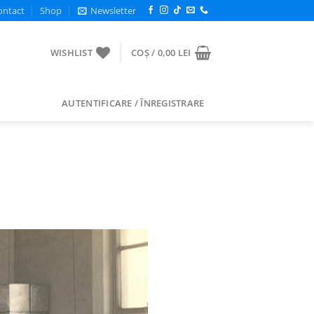
ontact
Shop
Newsletter
WISHLIST
COȘ /
0,00
LEI
AUTENTIFICARE / ÎNREGISTRARE