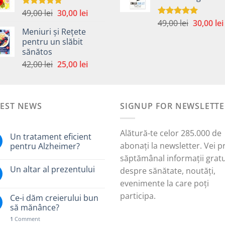
49,00 lei.
59,00 lei.
Prețul
Prețul
49,00
lei
30,00
lei
Evaluat la
5.00
din 5
Prețul
inițial
curent
49,00
lei
30,00
lei
Evaluat la
Meniuri și Rețete
5.00
din 5
inițial
a
este:
pentru un slăbit
a
fost:
30,00 lei.
sănătos
i.
fost:
49,00 lei.
Prețul
Prețul
42,00
lei
25,00
lei
49,00 lei.
inițial
curent
a
este:
fost:
25,00 lei.
TEST NEWS
42,00 lei.
SIGNUP FOR NEWSLETTE
Alătură-te celor 285.000 de
Un tratament eficient
abonați la newsletter. Vei p
pentru Alzheimer?
săptămânal informații gratu
Un altar al prezentului
despre sănătate, noutăți,
evenimente la care poți
participa.
Ce-i dăm creierului bun
să mănânce?
1
Comment