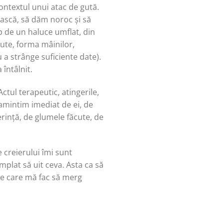
ontextul unui atac de gută.
ască, să dăm noroc și să
p de un haluce umflat, din
ute, forma mâinilor,
u a strânge suficiente date).
întâlnit.
tul terapeutic, atingerile,
 amintim imediat de ei, de
ferință, de glumele făcute, de
 creierului îmi sunt
mplat să uit ceva. Asta ca să
ele care mă fac să merg