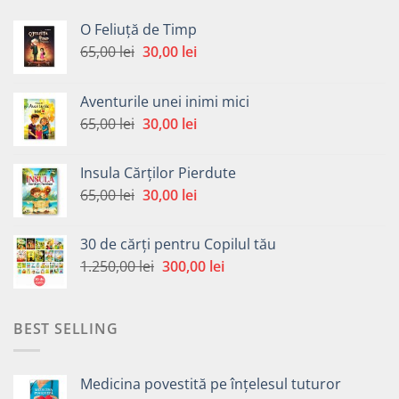
O Feliuță de Timp
Prețul
Prețul
65,00
lei
30,00
lei
inițial
curent
a
este:
Aventurile unei inimi mici
fost:
30,00 lei.
Prețul
Prețul
65,00
lei
30,00
lei
65,00 lei.
inițial
curent
a
este:
Insula Cărților Pierdute
fost:
30,00 lei.
Prețul
Prețul
65,00
lei
30,00
lei
65,00 lei.
inițial
curent
a
este:
30 de cărți pentru Copilul tău
fost:
30,00 lei.
Prețul
Prețul
1.250,00
lei
300,00
lei
65,00 lei.
inițial
curent
a
este:
fost:
300,00 lei.
BEST SELLING
1.250,00 lei.
Medicina povestită pe înțelesul tuturor