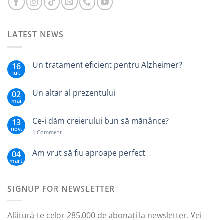
LATEST NEWS
Un tratament eficient pentru Alzheimer?
16
iul.
Un altar al prezentului
02
mai
Ce-i dăm creierului bun să mănânce?
13
nov.
1
Comment
Am vrut să fiu aproape perfect
04
mart.
SIGNUP FOR NEWSLETTER
Alătură-te celor 285.000 de abonați la newsletter. Vei