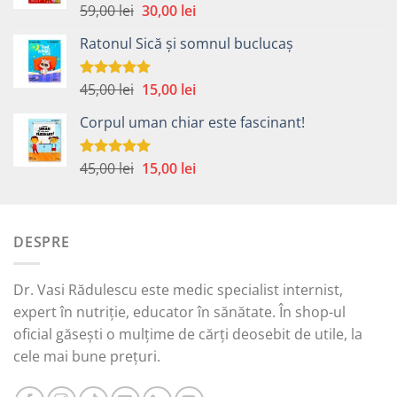
Prețul
Prețul
59,00
lei
30,00
lei
Evaluat la
5.00
din 5
inițial
curent
Ratonul Sică și somnul buclucaș
a
este:
fost:
30,00 lei.
59,00 lei.
Prețul
Prețul
45,00
lei
15,00
lei
Evaluat la
5.00
din 5
inițial
curent
Corpul uman chiar este fascinant!
a
este:
fost:
15,00 lei.
45,00 lei.
Prețul
Prețul
45,00
lei
15,00
lei
Evaluat la
5.00
din 5
inițial
curent
a
este:
fost:
15,00 lei.
DESPRE
45,00 lei.
Dr. Vasi Rădulescu este medic specialist internist,
expert în nutriție, educator în sănătate. În shop-ul
oficial găsești o mulțime de cărți deosebit de utile, la
cele mai bune prețuri.