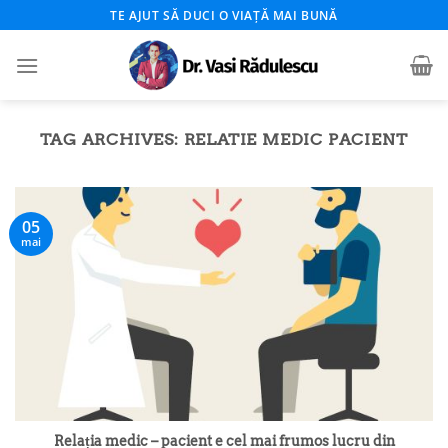
Skip
TE AJUT SĂ DUCI O VIAȚĂ MAI BUNĂ
to
content
TAG ARCHIVES:
RELATIE MEDIC PACIENT
05
mai
Relația medic – pacient e cel mai frumos lucru din