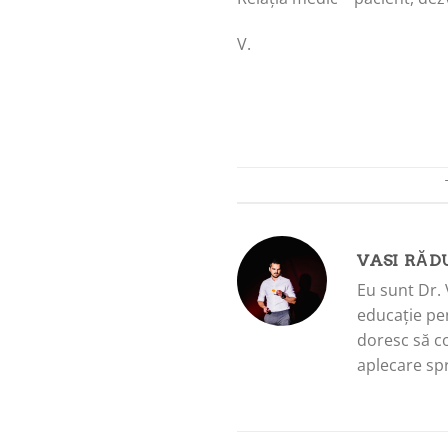
V.
VASI RĂD
Eu sunt Dr. 
educație pen
doresc să c
aplecare spr