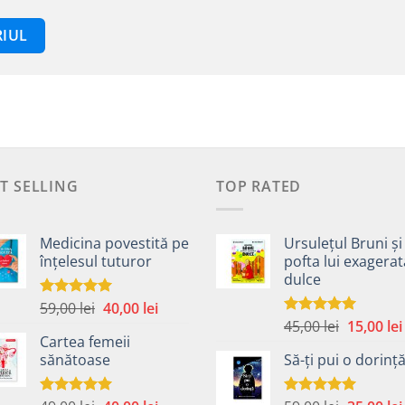
T SELLING
TOP RATED
Medicina povestită pe
Ursulețul Bruni și
înțelesul tuturor
pofta lui exagera
dulce
Prețul
Prețul
59,00
lei
40,00
lei
Evaluat la
4.99
din 5
Prețul
inițial
curent
45,00
lei
15,00
lei
Evaluat la
Cartea femeii
5.00
din 5
inițial
a
este:
sănătoase
Să-ți pui o dorinț
a
fost:
40,00 lei.
fost:
59,00 lei.
45,00 lei.
Evaluat la
Evaluat la