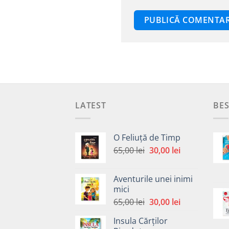
LATEST
BES
O Feliuță de Timp
Prețul
Prețul
65,00
lei
30,00
lei
inițial
curent
a
este:
Aventurile unei inimi
fost:
30,00 lei.
mici
65,00 lei.
Prețul
Prețul
65,00
lei
30,00
lei
inițial
curent
Insula Cărților
a
este: