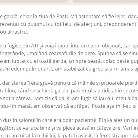
e gardă, chiar în ziua de Paști. Mă așteptam să fie lejer, da
prezentat cu duiumul cu tot felul de afecțiuni, preponderent 
 ou albastru.
ă fugise din ATI și voia înapoi într-un salon obișnuit, că-l 
 sângerânde, umplând cearșafurile de pete. Spunea că se sinu
Ne-am luptat cu el toată garda, iar spre seară, colac peste pu
ntrat în edem pulmonar. L-am stabilizat cu greu și am rămas
 dar starea îi era gravă pentru că mâinile și picioarele pierd
l tablou, când să schimb garda, pacientul s-a ridicat în șezut
 soția câteva. I-am zis că da, și-am fugit să iau oul meu alba
u-l în mână, am observat că e crăpat. Poate așa mi l-au și 
 dus în salonul în care era doar pacientul. El și-a ales un ou
gător, se va face bine și va pleca acasă în câteva zile. Vârf în
 m-am uitat la ochii lui, la patul răvășit, la fereastra prin c