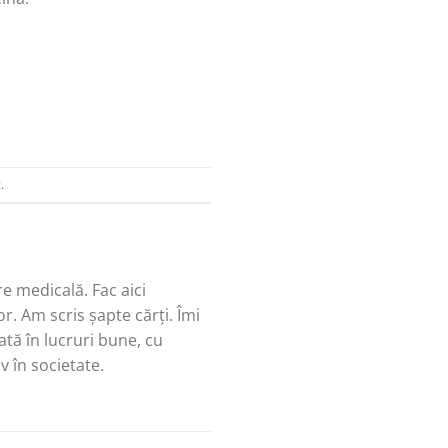
t
.
re medicală. Fac aici
r. Am scris șapte cărți. Îmi
tă în lucruri bune, cu
v în societate.