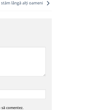
ă stăm lângă alți oameni
 o să comentez.