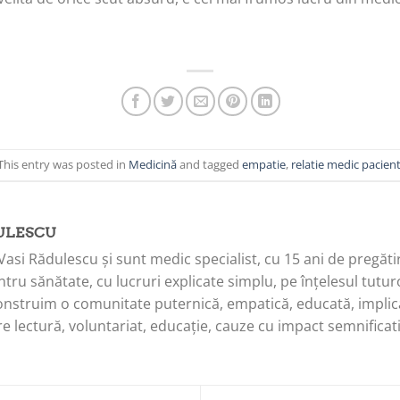
This entry was posted in
Medicină
and tagged
empatie
,
relatie medic pacien
ULESCU
Vasi Rădulescu și sunt medic specialist, cu 15 ani de pregăti
tru sănătate, cu lucruri explicate simplu, pe înțelesul tuturo
onstruim o comunitate puternică, empatică, educată, implica
e lectură, voluntariat, educație, cauze cu impact semnificati