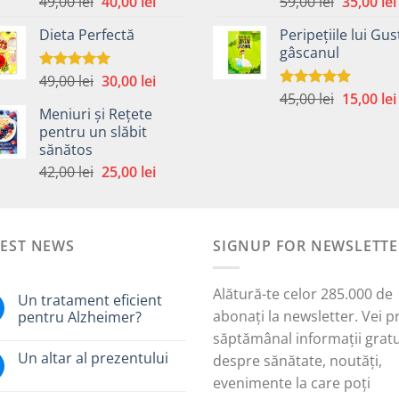
Prețul
Prețul
Prețul
49,00
lei
40,00
lei
59,00
lei
35,00
lei
5.00
din 5
5.00
din 5
inițial
curent
inițial
Dieta Perfectă
Peripețiile lui Gus
a
este:
a
gâscanul
fost:
40,00 lei.
fost:
49,00 lei.
59,00 lei.
Prețul
Prețul
49,00
lei
30,00
lei
Evaluat la
5.00
din 5
Prețul
inițial
curent
45,00
lei
15,00
lei
Evaluat la
Meniuri și Rețete
5.00
din 5
inițial
a
este:
pentru un slăbit
a
fost:
30,00 lei.
sănătos
i.
fost:
49,00 lei.
Prețul
Prețul
42,00
lei
25,00
lei
45,00 lei.
inițial
curent
a
este:
fost:
25,00 lei.
TEST NEWS
42,00 lei.
SIGNUP FOR NEWSLETTE
Alătură-te celor 285.000 de
Un tratament eficient
abonați la newsletter. Vei p
pentru Alzheimer?
săptămânal informații gratu
Un altar al prezentului
despre sănătate, noutăți,
evenimente la care poți