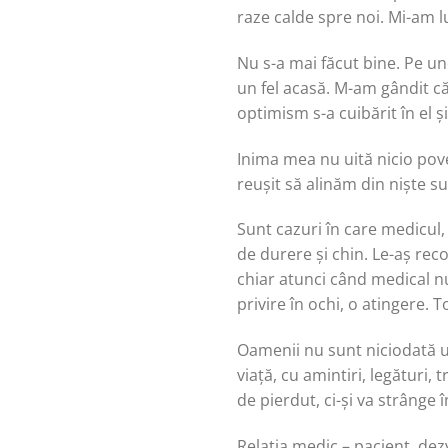
raze calde spre noi. Mi-am l
Nu s-a mai făcut bine. Pe unde
un fel acasă. M-am gândit că
optimism s-a cuibărit în el ș
Inima mea nu uită nicio pove
reușit să alinăm din niște su
Sunt cazuri în care medicul,
de durere și chin. Le-aș rec
chiar atunci când medical nu 
privire în ochi, o atingere. To
Oamenii nu sunt niciodată u
viață, cu amintiri, legături,
de pierdut, ci-și va strânge 
Relația medic – pacient, dez