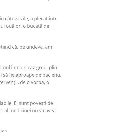
n câteva zile, a plecat într-
tul ouălor, o bucată de
știind că, pe undeva, am
lmul într-un caz greu, plin
 să fie aproape de pacienți,
tervenții, de o vorbă, o
bile. Ei sunt povești de
ict al medicinei nu va avea
ină.