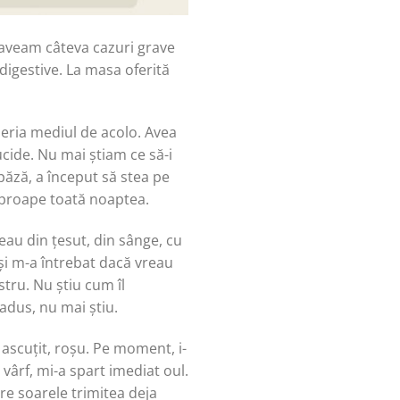
r aveam câteva cazuri grave
digestive. La masa oferită
speria mediul de acolo. Avea
cide. Nu mai știam ce să-i
păză, a început să stea pe
 aproape toată noaptea.
eau din țesut, din sânge, cu
 și m-a întrebat dacă vreau
stru. Nu știu cum îl
adus, nu mai știu.
 ascuțit, roșu. Pe moment, i-
 vârf, mi-a spart imediat oul.
are soarele trimitea deja