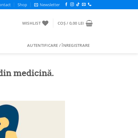
ontact
Shop
Newsletter
WISHLIST
COȘ /
0,00
LEI
AUTENTIFICARE / ÎNREGISTRARE
 din medicină.