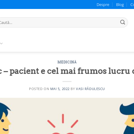
Despre
Blog
C
ută
pă:
MEDICINĂ
 – pacient e cel mai frumos lucru
POSTED ON
MAI 5, 2022
BY
VASI RĂDULESCU