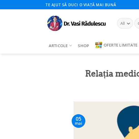
Skip
TE AJUT SĂ DUCI O VIAȚĂ MAI BUNĂ
to
content
Ca
du
OFERTE LIMITATE
ARTICOLE
SHOP
Relația medic
05
mai