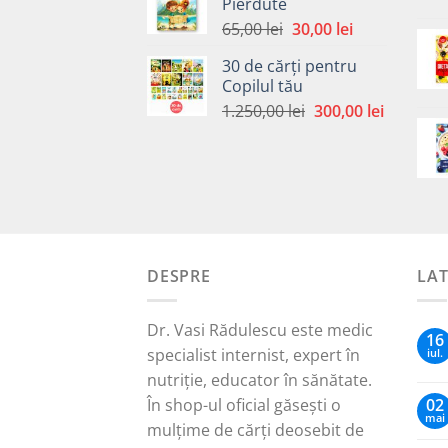
Pierdute
fost:
30,00 lei.
Prețul
Prețul
65,00
lei
30,00
lei
65,00 lei.
inițial
curent
30 de cărți pentru
a
este:
Copilul tău
fost:
30,00 lei.
Prețul
Prețul
1.250,00
lei
300,00
lei
65,00 lei.
inițial
curent
a
este:
fost:
300,00 le
1.250,00 lei.
DESPRE
LA
Dr. Vasi Rădulescu este medic
16
specialist internist, expert în
iul.
nutriție, educator în sănătate.
În shop-ul oficial găsești o
02
mai
mulțime de cărți deosebit de