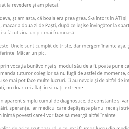
uat la revedere și am plecat.
va, știam asta, că boala era prea grea. S-a întors în ATI și, î
, măcar a doua zi de Paști, după ce ieșise învingător la spar
i i-a făcut ziua un pic mai frumoasă.
ste. Unele sunt cumplit de triste, dar mergem înainte așa, 
ferințe. Măcar un pic.
 prin vocația bunăvoinței și modul său de a fi, poate pune ca
omanda tuturor colegilor să nu fugă de astfel de momente, ci
se mai pot face multe lucruri. Ei au nevoie și de altfel de in
ți, nu doar cei aflați în situații extreme.
n aparent simplu cumul de diagnostice, de constante și varia
 trăiri, speranțe. Iar medicul care depășește planul rece și str
în inimă povești care-l vor face să meargă altfel înainte.
velită de orice scut absurd, e cel mai frumos lucru din medic