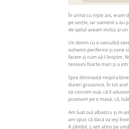
În urmă cu niște ani, eram d
pe secție, iar oamenii s-au 
de spital aveam inclus și-un
Un domn cu o vasculită sever
ischemii periferice și zone
facem și cum să-l liniștim. 
tensiuni foarte mari și a i
Spre dimineață respira bine,
dureri groaznice. În tot ace
să ciocnim ouă, că îi adusese
pusesem pe o masă, că, luând
Am luat oul albastru și m-am
am spus că dacă va ieși învin
A zâmbit. L-am atins pe umăr,