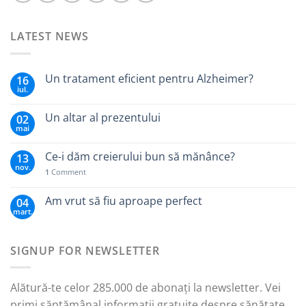
LATEST NEWS
Un tratament eficient pentru Alzheimer?
16
iul.
Un altar al prezentului
02
mai
Ce-i dăm creierului bun să mănânce?
13
nov.
1
Comment
Am vrut să fiu aproape perfect
04
mart.
SIGNUP FOR NEWSLETTER
Alătură-te celor 285.000 de abonați la newsletter. Vei
primi săptămânal informații gratuite despre sănătate,