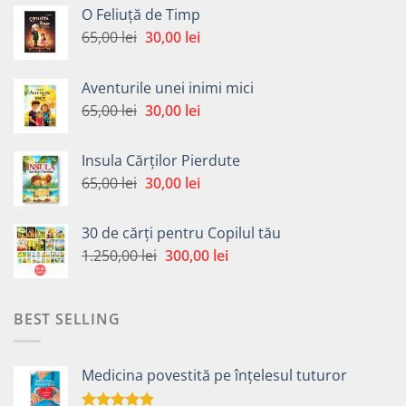
O Feliuță de Timp
Prețul
Prețul
65,00
lei
30,00
lei
inițial
curent
a
este:
Aventurile unei inimi mici
fost:
30,00 lei.
Prețul
Prețul
65,00
lei
30,00
lei
65,00 lei.
inițial
curent
a
este:
Insula Cărților Pierdute
fost:
30,00 lei.
Prețul
Prețul
65,00
lei
30,00
lei
65,00 lei.
inițial
curent
a
este:
30 de cărți pentru Copilul tău
fost:
30,00 lei.
Prețul
Prețul
1.250,00
lei
300,00
lei
65,00 lei.
inițial
curent
a
este:
fost:
300,00 lei.
BEST SELLING
1.250,00 lei.
Medicina povestită pe înțelesul tuturor