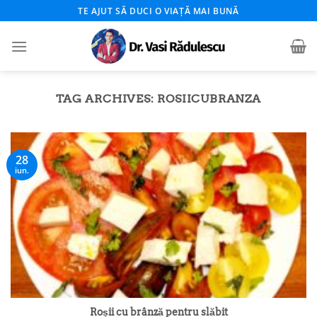
Skip
TE AJUT SĂ DUCI O VIAȚĂ MAI BUNĂ
to
content
TAG ARCHIVES:
ROSIICUBRANZA
28
iun.
Roșii cu brânză pentru slăbit