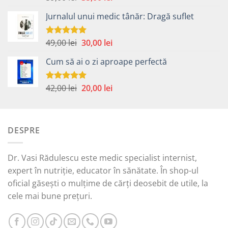
5.00
din 5
inițial
curent
Jurnalul unui medic tânăr: Dragă suflet
a
este:
fost:
35,00 lei.
59,00 lei.
Prețul
Prețul
49,00
lei
30,00
lei
Evaluat la
5.00
din 5
inițial
curent
Cum să ai o zi aproape perfectă
a
este:
fost:
30,00 lei.
49,00 lei.
Prețul
Prețul
42,00
lei
20,00
lei
Evaluat la
5.00
din 5
inițial
curent
a
este:
fost:
20,00 lei.
DESPRE
42,00 lei.
Dr. Vasi Rădulescu este medic specialist internist,
expert în nutriție, educator în sănătate. În shop-ul
oficial găsești o mulțime de cărți deosebit de utile, la
cele mai bune prețuri.