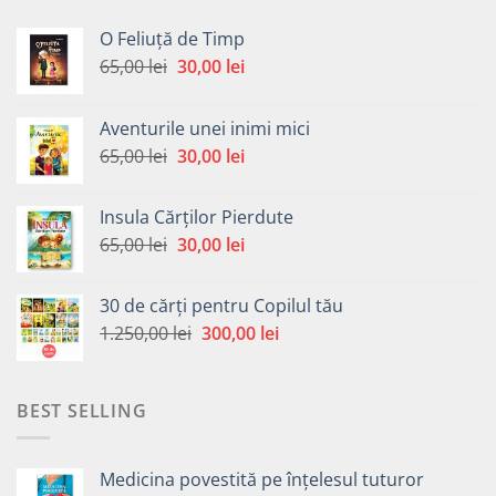
O Feliuță de Timp
Prețul
Prețul
65,00
lei
30,00
lei
inițial
curent
a
este:
Aventurile unei inimi mici
fost:
30,00 lei.
Prețul
Prețul
65,00
lei
30,00
lei
65,00 lei.
inițial
curent
a
este:
Insula Cărților Pierdute
fost:
30,00 lei.
Prețul
Prețul
65,00
lei
30,00
lei
65,00 lei.
inițial
curent
a
este:
30 de cărți pentru Copilul tău
fost:
30,00 lei.
Prețul
Prețul
1.250,00
lei
300,00
lei
65,00 lei.
inițial
curent
a
este:
fost:
300,00 lei.
BEST SELLING
1.250,00 lei.
Medicina povestită pe înțelesul tuturor