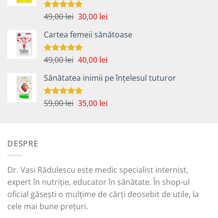
Prețul
Prețul
49,00
lei
30,00
lei
Evaluat la
5.00
din 5
inițial
curent
Cartea femeii sănătoase
a
este:
fost:
30,00 lei.
49,00 lei.
Prețul
Prețul
49,00
lei
40,00
lei
Evaluat la
5.00
din 5
inițial
curent
Sănătatea inimii pe înțelesul tuturor
a
este:
fost:
40,00 lei.
49,00 lei.
Prețul
Prețul
59,00
lei
35,00
lei
Evaluat la
5.00
din 5
inițial
curent
a
este:
fost:
35,00 lei.
DESPRE
59,00 lei.
Dr. Vasi Rădulescu este medic specialist internist,
expert în nutriție, educator în sănătate. În shop-ul
oficial găsești o mulțime de cărți deosebit de utile, la
cele mai bune prețuri.