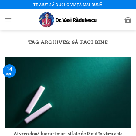
Skip
TE AJUT SĂ DUCI O VIAȚĂ MAI BUNĂ
to
content
TAG ARCHIVES:
SĂ FACI BINE
14
apr.
Ai vreo două lucruri mari și late de făcut în viața asta