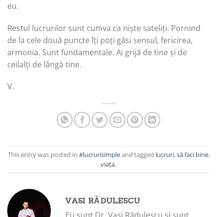
eu.
Restul lucrurilor sunt cumva ca niște sateliți. Pornind
de la cele două puncte îți poți găsi sensul, fericirea,
armonia. Sunt fundamentale. Ai grijă de tine și de
ceilalți de lângă tine.
V.
This entry was posted in
#lucrurisimple
and tagged
lucruri
,
să faci bine
,
viața
.
VASI RĂDULESCU
Eu sunt Dr. Vasi Rădulescu și sunt