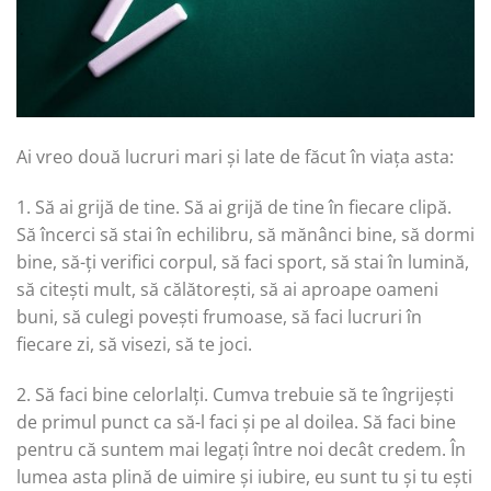
Ai vreo două lucruri mari și late de făcut în viața asta:
1. Să ai grijă de tine. Să ai grijă de tine în fiecare clipă.
Să încerci să stai în echilibru, să mănânci bine, să dormi
bine, să-ți verifici corpul, să faci sport, să stai în lumină,
să citești mult, să călătorești, să ai aproape oameni
buni, să culegi povești frumoase, să faci lucruri în
fiecare zi, să visezi, să te joci.
2. Să faci bine celorlalți. Cumva trebuie să te îngrijești
de primul punct ca să-l faci și pe al doilea. Să faci bine
pentru că suntem mai legați între noi decât credem. În
lumea asta plină de uimire și iubire, eu sunt tu și tu ești