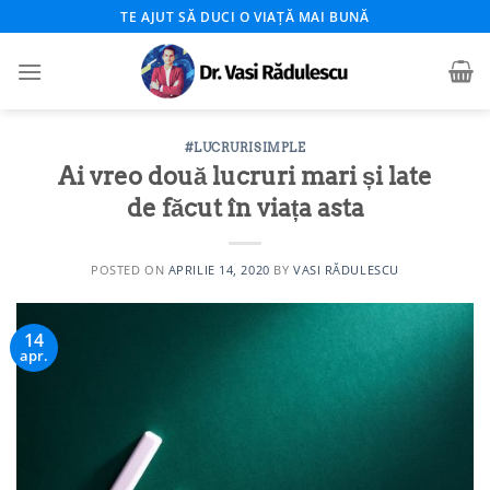
Skip
TE AJUT SĂ DUCI O VIAȚĂ MAI BUNĂ
to
content
#LUCRURISIMPLE
Ai vreo două lucruri mari și late
de făcut în viața asta
POSTED ON
APRILIE 14, 2020
BY
VASI RĂDULESCU
14
apr.