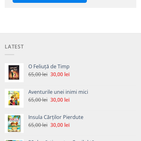
LATEST
O Feliuță de Timp
Prețul
Prețul
65,00
lei
30,00
lei
inițial
curent
a
este:
Aventurile unei inimi mici
fost:
30,00 lei.
Prețul
Prețul
65,00
lei
30,00
lei
65,00 lei.
inițial
curent
a
este:
Insula Cărților Pierdute
fost:
30,00 lei.
Prețul
Prețul
65,00
lei
30,00
lei
65,00 lei.
inițial
curent
a
este: