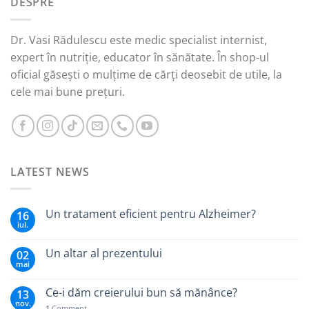
DESPRE
45,00 lei.
Dr. Vasi Rădulescu este medic specialist internist,
expert în nutriție, educator în sănătate. În shop-ul
oficial găsești o mulțime de cărți deosebit de utile, la
cele mai bune prețuri.
LATEST NEWS
Un tratament eficient pentru Alzheimer?
16
iul.
Un altar al prezentului
02
mai
Ce-i dăm creierului bun să mănânce?
13
nov.
1
Comment