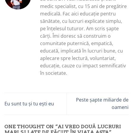
medic specialist, cu 15 ani de pregătire
medicală. Fac aici educație pentru
sănătate, cu lucruri explicate simplu,
pe înțelesul tuturor. Am scris șapte
cărți. Îmi doresc să construim o
comunitate puternică, empatică,
educată, implicată în lucruri bune, cu
aplecare spre lectură, voluntariat,
educație, cauze cu impact semnificativ
în societate.
Peste șapte miliarde de
Eu sunt tu și tu ești eu
oameni
ONE THOUGHT ON “
AI VREO DOUĂ LUCRURI
MARI ȘI LATE DE FĂCUT ÎN VIAȚA ASTA
”