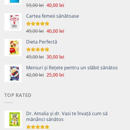
Prețul
Prețul
59,00
lei
40,00
lei
Evaluat la
4.99
din 5
inițial
curent
Cartea femeii sănătoase
a
este:
fost:
40,00 lei.
59,00 lei.
Prețul
Prețul
49,00
lei
40,00
lei
Evaluat la
5.00
din 5
inițial
curent
Dieta Perfectă
a
este:
fost:
40,00 lei.
49,00 lei.
Prețul
Prețul
49,00
lei
30,00
lei
Evaluat la
5.00
din 5
inițial
curent
Meniuri și Rețete pentru un slăbit sănătos
a
este:
Prețul
Prețul
42,00
lei
fost:
25,00
lei
30,00 lei.
inițial
curent
49,00 lei.
a
este:
fost:
25,00 lei.
TOP RATED
42,00 lei.
Dr. Amalia și dr. Vasi te învață cum să
mănânci sănătos