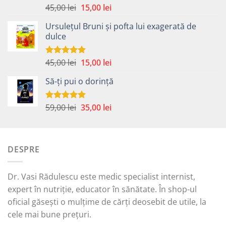
Prețul
Prețul
45,00
lei
15,00
lei
Evaluat la
5.00
din 5
inițial
curent
Ursulețul Bruni și pofta lui exagerată de
a
este:
dulce
fost:
15,00 lei.
45,00 lei.
Prețul
Prețul
45,00
lei
15,00
lei
Evaluat la
5.00
din 5
inițial
curent
Să-ți pui o dorință
a
este:
fost:
15,00 lei.
45,00 lei.
Prețul
Prețul
59,00
lei
35,00
lei
Evaluat la
5.00
din 5
inițial
curent
a
este:
fost:
35,00 lei.
DESPRE
59,00 lei.
Dr. Vasi Rădulescu este medic specialist internist,
expert în nutriție, educator în sănătate. În shop-ul
oficial găsești o mulțime de cărți deosebit de utile, la
cele mai bune prețuri.