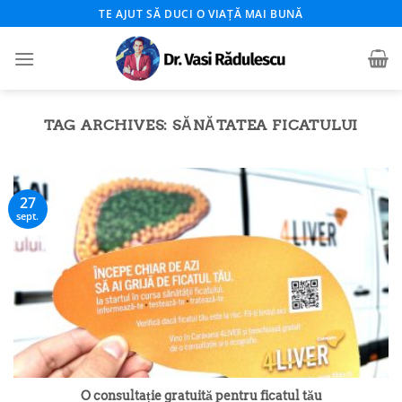
Skip
TE AJUT SĂ DUCI O VIAȚĂ MAI BUNĂ
to
content
TAG ARCHIVES:
SĂNĂTATEA FICATULUI
27
sept.
O consultație gratuită pentru ficatul tău