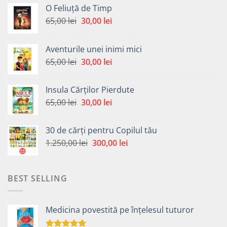
O Feliuță de Timp
Prețul
Prețul
65,00
lei
30,00
lei
inițial
curent
a
este:
Aventurile unei inimi mici
fost:
30,00 lei.
Prețul
Prețul
65,00
lei
30,00
lei
65,00 lei.
inițial
curent
a
este:
Insula Cărților Pierdute
fost:
30,00 lei.
Prețul
Prețul
65,00
lei
30,00
lei
65,00 lei.
inițial
curent
a
este:
30 de cărți pentru Copilul tău
fost:
30,00 lei.
Prețul
Prețul
1.250,00
lei
300,00
lei
65,00 lei.
inițial
curent
a
este:
fost:
300,00 lei.
BEST SELLING
1.250,00 lei.
Medicina povestită pe înțelesul tuturor