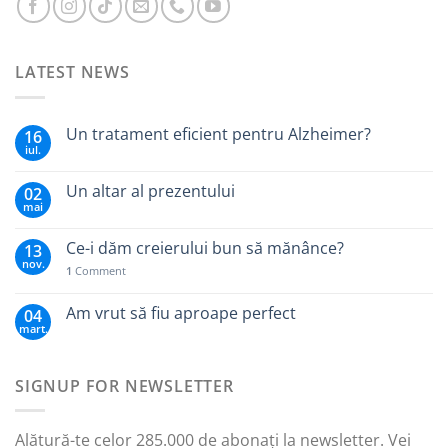
LATEST NEWS
Un tratament eficient pentru Alzheimer?
16
iul.
Un altar al prezentului
02
mai
Ce-i dăm creierului bun să mănânce?
13
nov.
1
Comment
Am vrut să fiu aproape perfect
04
mart.
SIGNUP FOR NEWSLETTER
Alătură-te celor 285.000 de abonați la newsletter. Vei