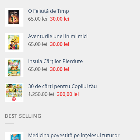
O Feliuță de Timp
Prețul
Prețul
65,00
lei
30,00
lei
inițial
curent
a
este:
Aventurile unei inimi mici
fost:
30,00 lei.
Prețul
Prețul
65,00
lei
30,00
lei
65,00 lei.
inițial
curent
a
este:
Insula Cărților Pierdute
fost:
30,00 lei.
Prețul
Prețul
65,00
lei
30,00
lei
65,00 lei.
inițial
curent
a
este:
30 de cărți pentru Copilul tău
fost:
30,00 lei.
Prețul
Prețul
1.250,00
lei
300,00
lei
65,00 lei.
inițial
curent
a
este:
fost:
300,00 lei.
BEST SELLING
1.250,00 lei.
Medicina povestită pe înțelesul tuturor