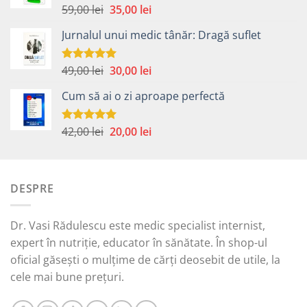
Prețul
Prețul
59,00
lei
35,00
lei
Evaluat la
5.00
din 5
inițial
curent
Jurnalul unui medic tânăr: Dragă suflet
a
este:
fost:
35,00 lei.
59,00 lei.
Prețul
Prețul
49,00
lei
30,00
lei
Evaluat la
5.00
din 5
inițial
curent
Cum să ai o zi aproape perfectă
a
este:
fost:
30,00 lei.
49,00 lei.
Prețul
Prețul
42,00
lei
20,00
lei
Evaluat la
5.00
din 5
inițial
curent
a
este:
fost:
20,00 lei.
DESPRE
42,00 lei.
Dr. Vasi Rădulescu este medic specialist internist,
expert în nutriție, educator în sănătate. În shop-ul
oficial găsești o mulțime de cărți deosebit de utile, la
cele mai bune prețuri.