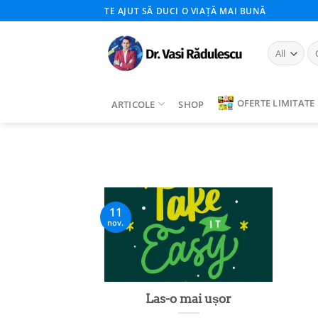
Skip
TE AJUT SĂ DUCI O VIAȚĂ MAI BUNĂ
to
content
Ca
du
OFERTE LIMITATE
ARTICOLE
SHOP
11
nov.
Las-o mai ușor