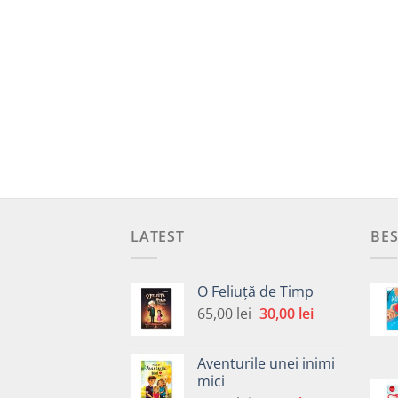
LATEST
BES
O Feliuță de Timp
Prețul
Prețul
65,00
lei
30,00
lei
inițial
curent
a
este:
Aventurile unei inimi
fost:
30,00 lei.
mici
65,00 lei.