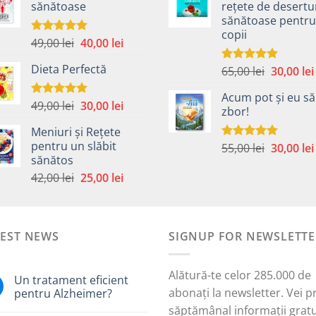
sănătoase
rețete de desertu
fost:
40,00 lei.
fost:
sănătoase pentru
59,00 lei.
58,00 lei.
copii
Prețul
Prețul
49,00
lei
40,00
lei
Evaluat la
5.00
din 5
inițial
curent
Dieta Perfectă
Prețul
65,00
lei
30,00
lei
a
este:
Evaluat la
5.00
din 5
inițial
fost:
40,00 lei.
Acum pot și eu să
a
49,00 lei.
Prețul
Prețul
49,00
lei
30,00
lei
Evaluat la
zbor!
fost:
5.00
din 5
inițial
curent
65,00 lei.
Meniuri și Rețete
a
este:
pentru un slăbit
Prețul
55,00
lei
30,00
lei
Evaluat la
fost:
30,00 lei.
sănătos
5.00
din 5
inițial
i.
49,00 lei.
Prețul
Prețul
a
42,00
lei
25,00
lei
inițial
curent
fost:
a
este:
55,00 lei.
fost:
25,00 lei.
TEST NEWS
42,00 lei.
SIGNUP FOR NEWSLETTE
Alătură-te celor 285.000 de
Un tratament eficient
abonați la newsletter. Vei p
pentru Alzheimer?
săptămânal informații gratu