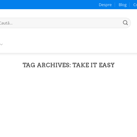
Despre
Blog
C
ută
pă:
TAG ARCHIVES:
TAKE IT EASY