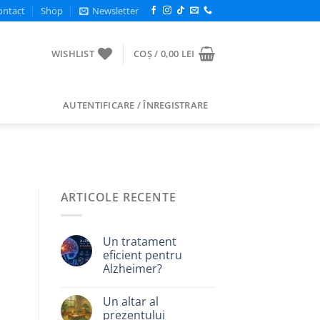
ontact
Shop
Newsletter
WISHLIST
COȘ /
0,00
LEI
AUTENTIFICARE / ÎNREGISTRARE
ARTICOLE RECENTE
Un tratament
eficient pentru
Alzheimer?
Un altar al
prezentului