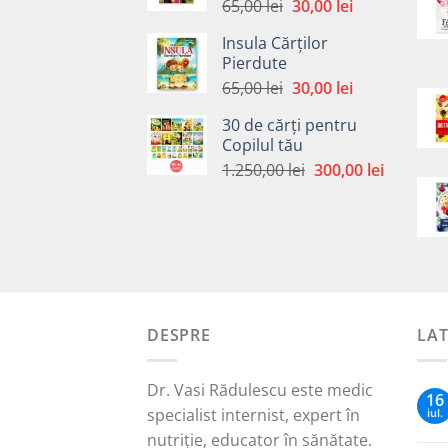
Prețul
Prețul
65,00
lei
30,00
lei
inițial
curent
Insula Cărților
a
este:
Pierdute
fost:
30,00 lei.
Prețul
Prețul
65,00
lei
30,00
lei
65,00 lei.
inițial
curent
30 de cărți pentru
a
este:
Copilul tău
fost:
30,00 lei.
Prețul
Prețul
1.250,00
lei
300,00
lei
65,00 lei.
inițial
curent
a
este:
fost:
300,00 le
1.250,00 lei.
DESPRE
LA
Dr. Vasi Rădulescu este medic
16
specialist internist, expert în
iul.
nutriție, educator în sănătate.