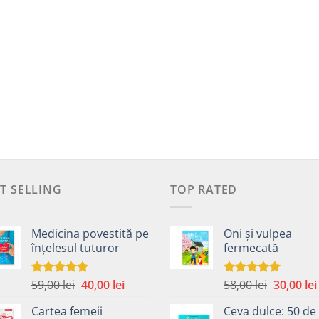
T SELLING
TOP RATED
Medicina povestită pe
Oni și vulpea
înțelesul tuturor
fermecată
Prețul
Prețul
Prețul
59,00
lei
40,00
lei
58,00
lei
30,00
lei
Evaluat la
Evaluat la
4.99
din 5
5.00
din 5
inițial
curent
inițial
Cartea femeii
Ceva dulce: 50 de
a
este:
a