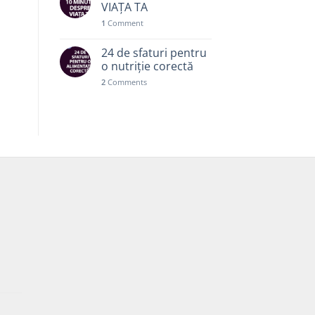
VIAȚA TA
1
Comment
24 de sfaturi pentru
o nutriție corectă
2
Comments
Prețul
curent
este: