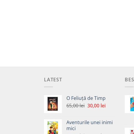
LATEST
BES
O Feliuță de Timp
Prețul
Prețul
65,00
lei
30,00
lei
inițial
curent
a
este:
Aventurile unei inimi
fost:
30,00 lei.
mici
65,00 lei.