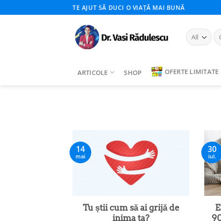
Skip
TE AJUT SĂ DUCI O VIAȚĂ MAI BUNĂ
to
content
Ca
du
OFERTE LIMITATE
ARTICOLE
SHOP
14
30
mai
iul.
Tu știi cum să ai grijă de
E
inima ta?
9