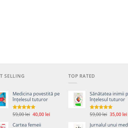
T SELLING
TOP RATED
Medicina povestită pe
Sănătatea inimii 
înțelesul tuturor
înțelesul tuturor
Prețul
Prețul
Prețul
59,00
lei
40,00
lei
59,00
lei
35,00
lei
Evaluat la
Evaluat la
4.99
din 5
5.00
din 5
inițial
curent
inițial
Cartea femeii
Jurnalul unui med
a
este:
a