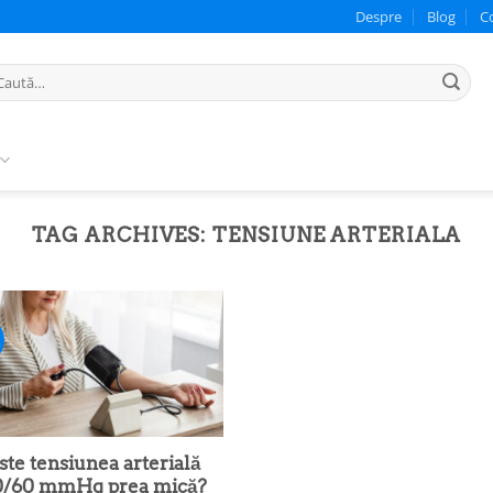
Despre
Blog
C
ută
pă:
TAG ARCHIVES:
TENSIUNE ARTERIALA
ste tensiunea arterială
0/60 mmHg prea mică?