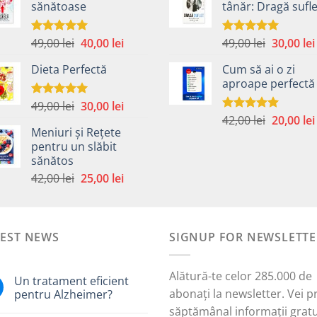
sănătoase
tânăr: Dragă sufle
fost:
40,00 lei.
fost:
59,00 lei.
59,00 lei.
Prețul
Prețul
Prețul
49,00
lei
40,00
lei
49,00
lei
30,00
lei
Evaluat la
Evaluat la
5.00
din 5
5.00
din 5
inițial
curent
inițial
Dieta Perfectă
Cum să ai o zi
a
este:
a
aproape perfectă
fost:
40,00 lei.
fost:
49,00 lei.
49,00 lei.
Prețul
Prețul
49,00
lei
30,00
lei
Evaluat la
5.00
din 5
Prețul
inițial
curent
42,00
lei
20,00
lei
Evaluat la
Meniuri și Rețete
5.00
din 5
inițial
a
este:
pentru un slăbit
a
fost:
30,00 lei.
sănătos
i.
fost:
49,00 lei.
Prețul
Prețul
42,00
lei
25,00
lei
42,00 lei.
inițial
curent
a
este:
fost:
25,00 lei.
TEST NEWS
42,00 lei.
SIGNUP FOR NEWSLETTE
Alătură-te celor 285.000 de
Un tratament eficient
abonați la newsletter. Vei p
pentru Alzheimer?
săptămânal informații gratu