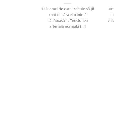
12 lucruri de care trebuie să ții
Am
cont dacă vrei o inimă
n
sănătoasă 1. Tensiunea
val
arterială normală [...]