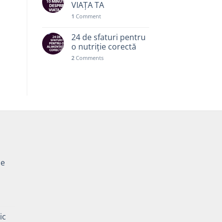
VIAȚA TA
1
Comment
24 de sfaturi pentru
o nutriție corectă
2
Comments
pe
Prețul
curent
ic
este: