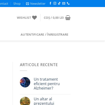
ontact
Shop
Newsletter
WISHLIST
COȘ /
0,00
LEI
AUTENTIFICARE / ÎNREGISTRARE
ARTICOLE RECENTE
Un tratament
eficient pentru
Alzheimer?
Un altar al
prezentului