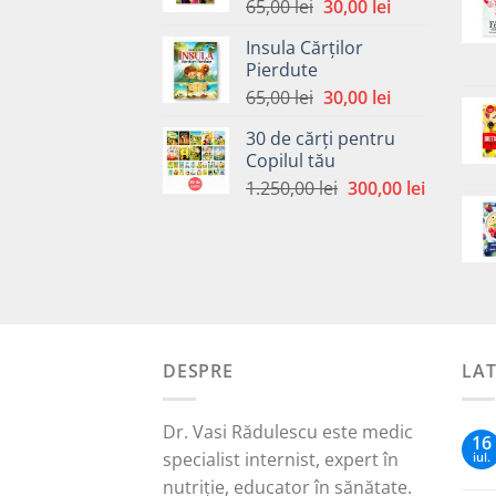
Prețul
Prețul
65,00
lei
30,00
lei
inițial
curent
Insula Cărților
a
este:
Pierdute
fost:
30,00 lei.
Prețul
Prețul
65,00
lei
30,00
lei
65,00 lei.
inițial
curent
30 de cărți pentru
a
este:
Copilul tău
fost:
30,00 lei.
Prețul
Prețul
1.250,00
lei
300,00
lei
65,00 lei.
inițial
curent
a
este:
fost:
300,00 le
1.250,00 lei.
DESPRE
LA
Dr. Vasi Rădulescu este medic
16
specialist internist, expert în
iul.
nutriție, educator în sănătate.