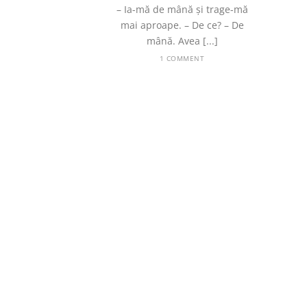
– Ia-mă de mână și trage-mă
mai aproape. – De ce? – De
mână. Avea [...]
1 COMMENT