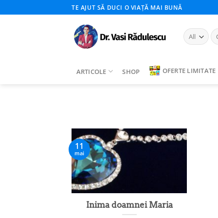
Skip
TE AJUT SĂ DUCI O VIAȚĂ MAI BUNĂ
to
content
Ca
du
OFERTE LIMITATE
ARTICOLE
SHOP
11
mai
Inima doamnei Maria