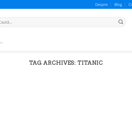
Despre
Blog
C
ută
pă:
TAG ARCHIVES:
TITANIC