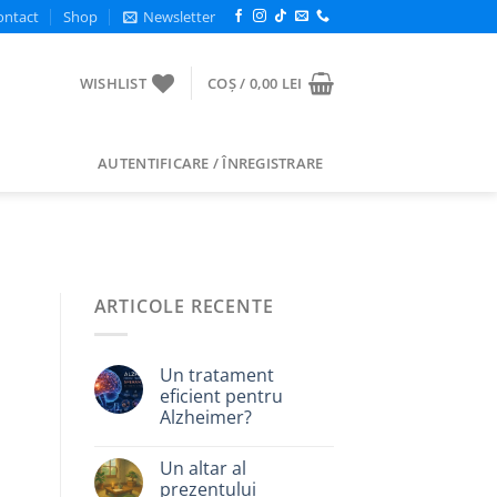
ontact
Shop
Newsletter
WISHLIST
COȘ /
0,00
LEI
AUTENTIFICARE / ÎNREGISTRARE
ARTICOLE RECENTE
Un tratament
eficient pentru
Alzheimer?
Un altar al
prezentului