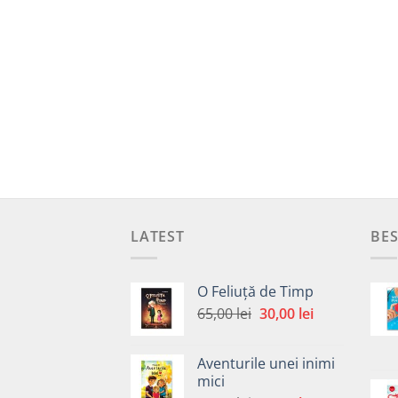
LATEST
BES
O Feliuță de Timp
Prețul
Prețul
65,00
lei
30,00
lei
inițial
curent
a
este:
Aventurile unei inimi
fost:
30,00 lei.
mici
65,00 lei.