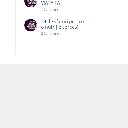
VIAȚA TA
1
Comment
24 de sfaturi pentru
o nutriție corectă
2
Comments
Prețul
curent
este:
30,00 lei.