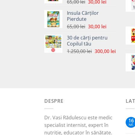
Prețul
Prețul
65,00
lei
30,00
lei
inițial
curent
Insula Cărților
a
este:
Pierdute
fost:
30,00 lei.
Prețul
Prețul
65,00
lei
30,00
lei
65,00 lei.
inițial
curent
30 de cărți pentru
a
este:
Copilul tău
fost:
30,00 lei.
Prețul
Prețul
1.250,00
lei
300,00
lei
65,00 lei.
inițial
curent
a
este:
fost:
300,00 le
1.250,00 lei.
DESPRE
LA
Dr. Vasi Rădulescu este medic
16
specialist internist, expert în
iul.
nutriție, educator în sănătate.