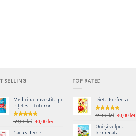
T SELLING
TOP RATED
Medicina povestită pe
Dieta Perfectă
înțelesul tuturor
Prețul
49,00
lei
30,00
lei
Evaluat la
5.00
din 5
Prețul
Prețul
59,00
lei
40,00
lei
inițial
Evaluat la
4.99
din 5
Oni și vulpea
inițial
curent
a
Cartea femeii
fermecată
a
este:
fost: