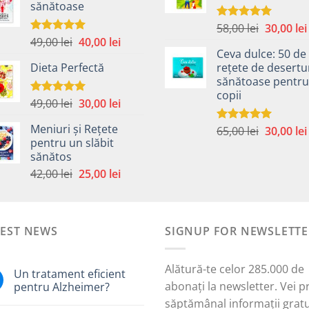
sănătoase
fost:
40,00 lei.
49,00 lei.
59,00 lei.
Prețul
58,00
lei
30,00
lei
Evaluat la
5.00
din 5
Prețul
Prețul
49,00
lei
40,00
lei
inițial
Evaluat la
5.00
din 5
Ceva dulce: 50 de
inițial
curent
a
Dieta Perfectă
rețete de desertu
a
este:
fost:
sănătoase pentru
fost:
40,00 lei.
58,00 lei.
copii
49,00 lei.
Prețul
Prețul
49,00
lei
30,00
lei
Evaluat la
5.00
din 5
inițial
curent
Meniuri și Rețete
Prețul
65,00
lei
30,00
lei
a
este:
Evaluat la
pentru un slăbit
5.00
din 5
inițial
fost:
30,00 lei.
sănătos
a
i.
49,00 lei.
Prețul
Prețul
42,00
lei
25,00
lei
fost:
inițial
curent
65,00 lei.
a
este:
fost:
25,00 lei.
TEST NEWS
42,00 lei.
SIGNUP FOR NEWSLETTE
Alătură-te celor 285.000 de
Un tratament eficient
abonați la newsletter. Vei p
pentru Alzheimer?
săptămânal informații gratu