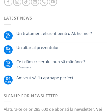
LATEST NEWS
Un tratament eficient pentru Alzheimer?
16
iul.
Un altar al prezentului
02
mai
Ce-i dăm creierului bun să mănânce?
13
nov.
1
Comment
Am vrut să fiu aproape perfect
04
mart.
SIGNUP FOR NEWSLETTER
Alătură-te celor 285.000 de abonați la newsletter. Vei