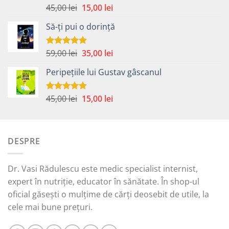
Prețul
Prețul
45,00
lei
15,00
lei
Evaluat la
5.00
din 5
inițial
curent
Să-ți pui o dorință
a
este:
fost:
15,00 lei.
45,00 lei.
Prețul
Prețul
59,00
lei
35,00
lei
Evaluat la
5.00
din 5
inițial
curent
Peripețiile lui Gustav gâscanul
a
este:
fost:
35,00 lei.
59,00 lei.
Prețul
Prețul
45,00
lei
15,00
lei
Evaluat la
5.00
din 5
inițial
curent
a
este:
fost:
15,00 lei.
DESPRE
45,00 lei.
Dr. Vasi Rădulescu este medic specialist internist,
expert în nutriție, educator în sănătate. În shop-ul
oficial găsești o mulțime de cărți deosebit de utile, la
cele mai bune prețuri.