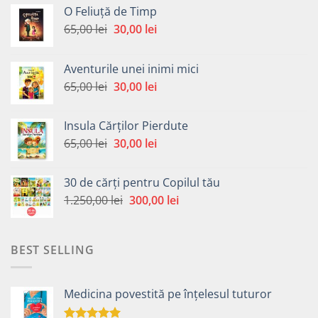
O Feliuță de Timp
Prețul
Prețul
65,00
lei
30,00
lei
inițial
curent
a
este:
Aventurile unei inimi mici
fost:
30,00 lei.
Prețul
Prețul
65,00
lei
30,00
lei
65,00 lei.
inițial
curent
a
este:
Insula Cărților Pierdute
fost:
30,00 lei.
Prețul
Prețul
65,00
lei
30,00
lei
65,00 lei.
inițial
curent
a
este:
30 de cărți pentru Copilul tău
fost:
30,00 lei.
Prețul
Prețul
1.250,00
lei
300,00
lei
65,00 lei.
inițial
curent
a
este:
fost:
300,00 lei.
BEST SELLING
1.250,00 lei.
Medicina povestită pe înțelesul tuturor