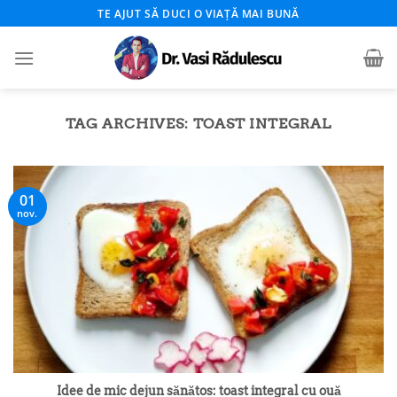
Skip
TE AJUT SĂ DUCI O VIAȚĂ MAI BUNĂ
to
content
TAG ARCHIVES:
TOAST INTEGRAL
01
nov.
Idee de mic dejun sănătos: toast integral cu ouă