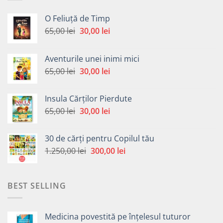
O Feliuță de Timp
Prețul
Prețul
65,00
lei
30,00
lei
inițial
curent
a
este:
Aventurile unei inimi mici
fost:
30,00 lei.
Prețul
Prețul
65,00
lei
30,00
lei
65,00 lei.
inițial
curent
a
este:
Insula Cărților Pierdute
fost:
30,00 lei.
Prețul
Prețul
65,00
lei
30,00
lei
65,00 lei.
inițial
curent
a
este:
30 de cărți pentru Copilul tău
fost:
30,00 lei.
Prețul
Prețul
1.250,00
lei
300,00
lei
65,00 lei.
inițial
curent
a
este:
fost:
300,00 lei.
BEST SELLING
1.250,00 lei.
Medicina povestită pe înțelesul tuturor