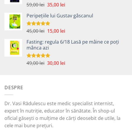
Prețul
Prețul
59,00
lei
35,00
lei
Evaluat la
5.00
din 5
inițial
curent
Peripețiile lui Gustav gâscanul
a
este:
fost:
35,00 lei.
59,00 lei.
Prețul
Prețul
45,00
lei
15,00
lei
Evaluat la
5.00
din 5
inițial
curent
Fasting: regula 6/18 Lasă pe mâine ce poți
a
este:
mânca azi
fost:
15,00 lei.
45,00 lei.
Prețul
Prețul
49,00
lei
30,00
lei
Evaluat la
5.00
din 5
inițial
curent
a
este:
fost:
30,00 lei.
DESPRE
49,00 lei.
Dr. Vasi Rădulescu este medic specialist internist,
expert în nutriție, educator în sănătate. În shop-ul
oficial găsești o mulțime de cărți deosebit de utile, la
cele mai bune prețuri.