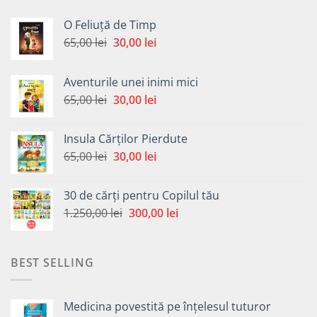
O Feliuță de Timp
Prețul
Prețul
65,00
lei
30,00
lei
inițial
curent
a
este:
Aventurile unei inimi mici
fost:
30,00 lei.
Prețul
Prețul
65,00
lei
30,00
lei
65,00 lei.
inițial
curent
a
este:
Insula Cărților Pierdute
fost:
30,00 lei.
Prețul
Prețul
65,00
lei
30,00
lei
65,00 lei.
inițial
curent
a
este:
30 de cărți pentru Copilul tău
fost:
30,00 lei.
Prețul
Prețul
1.250,00
lei
300,00
lei
65,00 lei.
inițial
curent
a
este:
fost:
300,00 lei.
BEST SELLING
1.250,00 lei.
Medicina povestită pe înțelesul tuturor