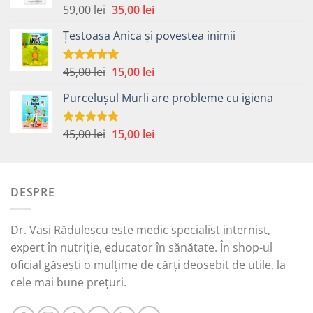
Prețul
Prețul
59,00
lei
35,00
lei
Evaluat la
5.00
din 5
inițial
curent
Țestoasa Anica și povestea inimii
a
este:
fost:
35,00 lei.
59,00 lei.
Prețul
Prețul
45,00
lei
15,00
lei
Evaluat la
5.00
din 5
inițial
curent
Purcelușul Murli are probleme cu igiena
a
este:
fost:
15,00 lei.
45,00 lei.
Prețul
Prețul
45,00
lei
15,00
lei
Evaluat la
5.00
din 5
inițial
curent
a
este:
fost:
15,00 lei.
DESPRE
45,00 lei.
Dr. Vasi Rădulescu este medic specialist internist,
expert în nutriție, educator în sănătate. În shop-ul
oficial găsești o mulțime de cărți deosebit de utile, la
cele mai bune prețuri.