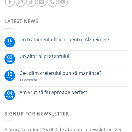
LATEST NEWS
Un tratament eficient pentru Alzheimer?
16
iul.
Un altar al prezentului
02
mai
Ce-i dăm creierului bun să mănânce?
13
nov.
1
Comment
Am vrut să fiu aproape perfect
04
mart.
SIGNUP FOR NEWSLETTER
Alătură-te celor 285.000 de abonați la newsletter. Vei