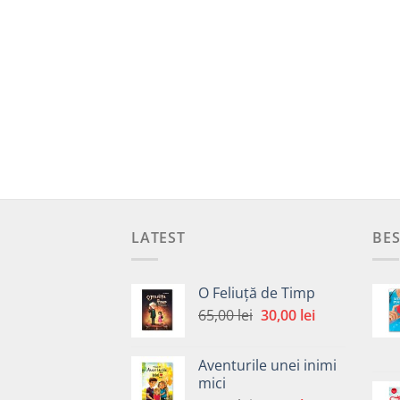
LATEST
BES
O Feliuță de Timp
Prețul
Prețul
65,00
lei
30,00
lei
inițial
curent
a
este:
Aventurile unei inimi
fost:
30,00 lei.
mici
65,00 lei.