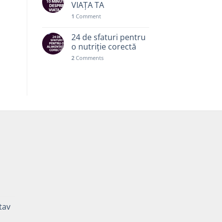
VIAȚA TA
1
Comment
24 de sfaturi pentru
o nutriție corectă
2
Comments
ă
Prețul
curent
tav
este:
35,00 lei.