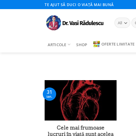
Skip
TE AJUT SĂ DUCI O VIAȚĂ MAI BUNĂ
to
content
Ca
du
OFERTE LIMITATE
ARTICOLE
SHOP
31
ian.
Cele mai frumoase
lucruri în viață sunt acelea