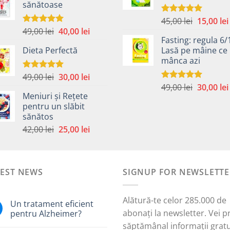
sănătoase
fost:
40,00 lei.
59,00 lei.
59,00 lei.
Prețul
45,00
lei
15,00
lei
Evaluat la
5.00
din 5
Prețul
Prețul
49,00
lei
40,00
lei
inițial
Evaluat la
5.00
din 5
Fasting: regula 6/
inițial
curent
a
Dieta Perfectă
Lasă pe mâine ce 
a
este:
fost:
mânca azi
fost:
40,00 lei.
45,00 lei.
49,00 lei.
Prețul
Prețul
49,00
lei
30,00
lei
Evaluat la
5.00
din 5
Prețul
inițial
curent
49,00
lei
30,00
lei
Evaluat la
Meniuri și Rețete
5.00
din 5
inițial
a
este:
pentru un slăbit
a
fost:
30,00 lei.
sănătos
i.
fost:
49,00 lei.
Prețul
Prețul
42,00
lei
25,00
lei
49,00 lei.
inițial
curent
a
este:
fost:
25,00 lei.
TEST NEWS
42,00 lei.
SIGNUP FOR NEWSLETTE
Alătură-te celor 285.000 de
Un tratament eficient
abonați la newsletter. Vei p
pentru Alzheimer?
săptămânal informații gratu