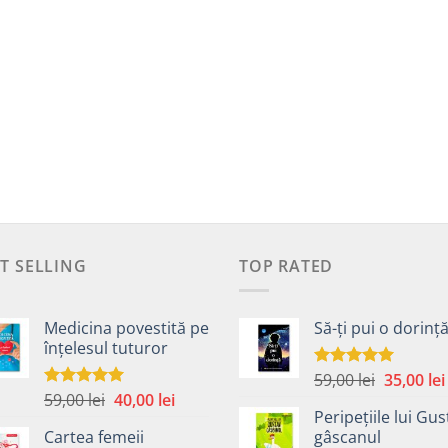
T SELLING
TOP RATED
Medicina povestită pe
Să-ți pui o dorinț
înțelesul tuturor
Prețul
59,00
lei
35,00
lei
Evaluat la
5.00
din 5
Prețul
Prețul
59,00
lei
40,00
lei
inițial
Evaluat la
4.99
din 5
Peripețiile lui Gus
inițial
curent
a
Cartea femeii
gâscanul
a
este:
fost: