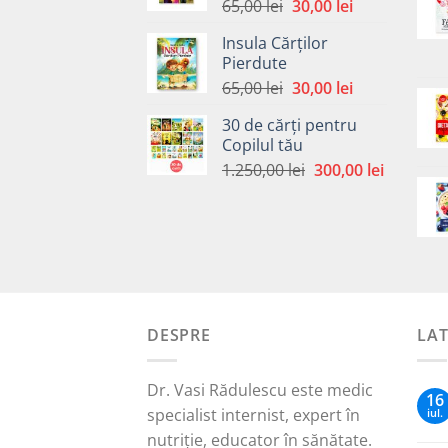
Prețul
Prețul
65,00
lei
30,00
lei
inițial
curent
Insula Cărților
a
este:
Pierdute
fost:
30,00 lei.
Prețul
Prețul
65,00
lei
30,00
lei
65,00 lei.
inițial
curent
30 de cărți pentru
a
este:
Copilul tău
fost:
30,00 lei.
Prețul
Prețul
1.250,00
lei
300,00
lei
65,00 lei.
inițial
curent
a
este:
fost:
300,00 le
1.250,00 lei.
DESPRE
LA
Dr. Vasi Rădulescu este medic
16
specialist internist, expert în
iul.
nutriție, educator în sănătate.