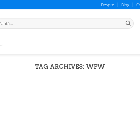
Despre
Blog
C
ută
pă:
TAG ARCHIVES:
WPW