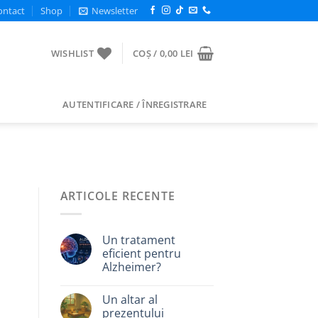
ontact
Shop
Newsletter
WISHLIST
COȘ /
0,00
LEI
AUTENTIFICARE / ÎNREGISTRARE
ARTICOLE RECENTE
Un tratament
eficient pentru
Alzheimer?
Un altar al
prezentului