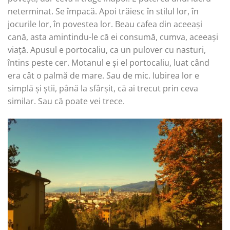
neterminat. Se împacă. Apoi trăiesc în stilul lor, în
jocurile lor, în povestea lor. Beau cafea din aceeași
cană, asta amintindu-le că ei consumă, cumva, aceeași
viață. Apusul e portocaliu, ca un pulover cu nasturi,
întins peste cer. Motanul e și el portocaliu, luat când
era cât o palmă de mare. Sau de mic. Iubirea lor e
simplă și știi, până la sfârșit, că ai trecut prin ceva
similar. Sau că poate vei trece.