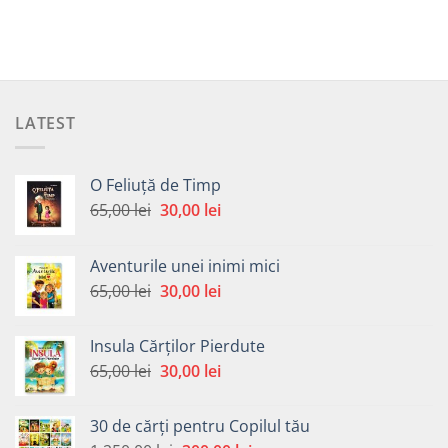
LATEST
O Feliuță de Timp
Prețul
Prețul
65,00
lei
30,00
lei
inițial
curent
a
este:
Aventurile unei inimi mici
fost:
30,00 lei.
Prețul
Prețul
65,00
lei
30,00
lei
65,00 lei.
inițial
curent
a
este:
Insula Cărților Pierdute
fost:
30,00 lei.
Prețul
Prețul
65,00
lei
30,00
lei
65,00 lei.
inițial
curent
a
este:
30 de cărți pentru Copilul tău
fost:
30,00 lei.