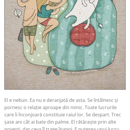
El e nebun. Ea nu e deranjată de asta. Se întâlnesc și
pornesc o relație aproape din nimic. Toate lucrurile
care îi înconjoară constituie raiul lor. Se despart. Trec
șase ani cât ai bate din palme. El rătăcește prin alte
povești, dar ceva îl trage înapoi. E puterea unui lucru