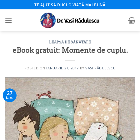
Skip
TE AJUT SĂ DUCI O VIAȚĂ MAI BUNĂ
to
content
LEAPȘA DE SĂNĂTATE
eBook gratuit: Momente de cuplu.
POSTED ON
IANUARIE 27, 2017
BY
VASI RĂDULESCU
27
ian.