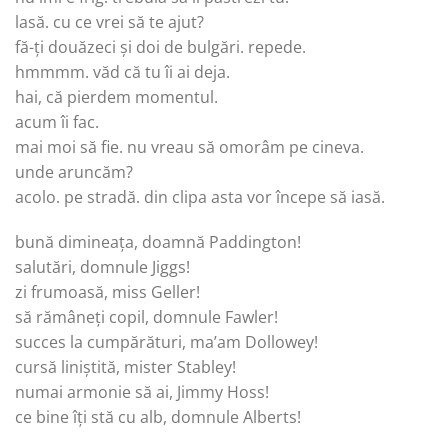
lasă. cu ce vrei să te ajut?
fă-ți douăzeci și doi de bulgări. repede.
hmmmm. văd că tu îi ai deja.
hai, că pierdem momentul.
acum îi fac.
mai moi să fie. nu vreau să omorâm pe cineva.
unde aruncăm?
acolo. pe stradă. din clipa asta vor începe să iasă.
bună dimineața, doamnă Paddington!
salutări, domnule Jiggs!
zi frumoasă, miss Geller!
să rămâneți copil, domnule Fawler!
succes la cumpărături, ma’am Dollowey!
cursă liniștită, mister Stabley!
numai armonie să ai, Jimmy Hoss!
ce bine îți stă cu alb, domnule Alberts!