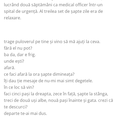
lucrând două săptămâni ca medical officer într-un
spital de urgență. Al treilea set de șapte zile era de
relaxare.
trage puloverul pe tine și vino să mă ajuți la ceva.
fără el nu pot?
ba da, dar e frig.
unde ești?
afară.
ce faci afară la ora șapte dimineața?
îți dau ție mesaje de nu-mi mai simt degetele.
în ce loc să vin?
faci cinci pași la dreapta, zece în față, șapte la stânga,
treci de două uși albe, nouă pași înainte și gata. crezi că
te descurci?
departe te-ai mai dus.