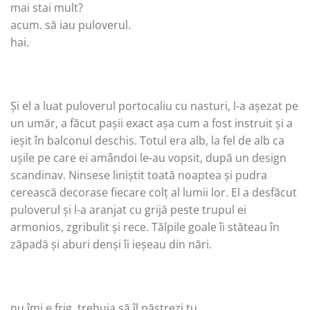
mai stai mult?
acum. să iau puloverul.
hai.
Și el a luat puloverul portocaliu cu nasturi, l-a așezat pe
un umăr, a făcut pașii exact așa cum a fost instruit și a
ieșit în balconul deschis. Totul era alb, la fel de alb ca
ușile pe care ei amândoi le-au vopsit, după un design
scandinav. Ninsese liniștit toată noaptea și pudra
cerească decorase fiecare colț al lumii lor. El a desfăcut
puloverul și l-a aranjat cu grijă peste trupul ei
armonios, zgribulit și rece. Tălpile goale îi stăteau în
zăpadă și aburi denși îi ieșeau din nări.
nu îmi e frig. trebuia să îl păstrezi tu.