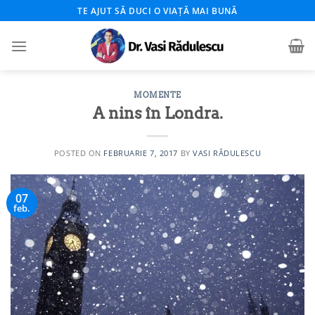
Skip
TE AJUT SĂ DUCI O VIAȚĂ MAI BUNĂ
to
content
MOMENTE
A nins în Londra.
POSTED ON
FEBRUARIE 7, 2017
BY
VASI RĂDULESCU
07
feb.