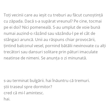
Toți vecinii care au ieșit cu treburi au făcut cunoștință
cu zăpada. Dacă s-a supărat vreunul? Pe cine, tocmai
pe ei doi? Nici pomeneală. S-au umplut de voie bună
numai auzind-o râzând sau văzându-l pe el cât de
stângaci aruncă. Unii au răspuns chiar provocării,
țintind balconul vesel, pornind bătălii nevinovate cu alți
trecători sau dansuri solitare prin pături imaculate
neatinse de nimeni. Se anunța o zi minunată.
s-au terminat bulgării. hai înăuntru că tremuri.
știi traseul spre dormitor?
cred că mi-l amintesc.
hai.