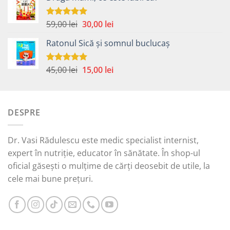
fost:
30,00 lei.
55,00 lei.
Prețul
Prețul
59,00
lei
30,00
lei
Evaluat la
5.00
din 5
inițial
curent
Ratonul Sică și somnul buclucaș
a
este:
fost:
30,00 lei.
59,00 lei.
Prețul
Prețul
45,00
lei
15,00
lei
Evaluat la
5.00
din 5
inițial
curent
a
este:
fost:
15,00 lei.
DESPRE
45,00 lei.
Dr. Vasi Rădulescu este medic specialist internist,
expert în nutriție, educator în sănătate. În shop-ul
oficial găsești o mulțime de cărți deosebit de utile, la
cele mai bune prețuri.