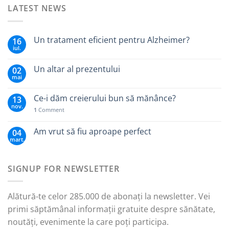
LATEST NEWS
Un tratament eficient pentru Alzheimer?
16
iul.
Un altar al prezentului
02
mai
Ce-i dăm creierului bun să mănânce?
13
nov.
1
Comment
Am vrut să fiu aproape perfect
04
mart.
SIGNUP FOR NEWSLETTER
Alătură-te celor 285.000 de abonați la newsletter. Vei
primi săptămânal informații gratuite despre sănătate,
noutăți, evenimente la care poți participa.