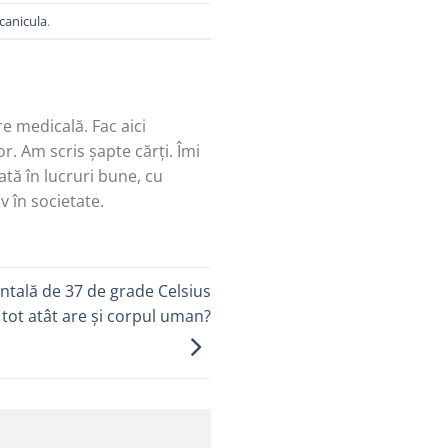
 canicula
.
re medicală. Fac aici
r. Am scris șapte cărți. Îmi
tă în lucruri bune, cu
v în societate.
tală de 37 de grade Celsius
tot atât are și corpul uman?