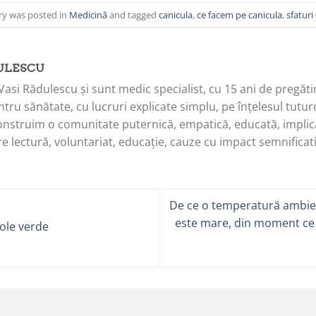
ry was posted in
Medicină
and tagged
canicula
,
ce facem pe canicula
,
sfaturi
ULESCU
Vasi Rădulescu și sunt medic specialist, cu 15 ani de pregăti
tru sănătate, cu lucruri explicate simplu, pe înțelesul tuturo
onstruim o comunitate puternică, empatică, educată, implica
e lectură, voluntariat, educație, cauze cu impact semnificati
De ce o temperatură ambien
este mare, din moment ce 
ole verde