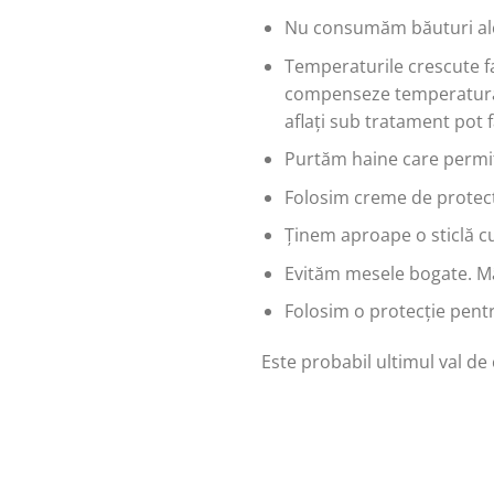
Nu consumăm băuturi alco
Temperaturile crescute fa
compenseze temperatura a
aflați sub tratament pot 
Purtăm haine care permit 
Folosim creme de protecți
Ținem aproape o sticlă c
Evităm mesele bogate. Mâ
Folosim o protecție pentru
Este probabil ultimul val de 