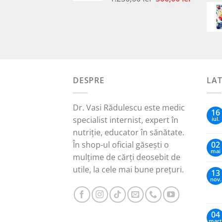
inițial
curent
a
este:
fost:
300,00 le
1.250,00 lei.
DESPRE
LA
Dr. Vasi Rădulescu este medic
16
specialist internist, expert în
iul.
nutriție, educator în sănătate.
În shop-ul oficial găsești o
02
mai
mulțime de cărți deosebit de
utile, la cele mai bune prețuri.
13
nov.
04
mart