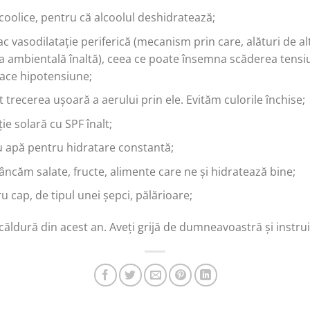
olice, pentru că alcoolul deshidratează;
c vasodilatație periferică (mecanism prin care, alături de al
mbientală înaltă), ceea ce poate însemna scăderea tensiuni
face hipotensiune;
trecerea ușoară a aerului prin ele. Evităm culorile închise;
e solară cu SPF înalt;
u apă pentru hidratare constantă;
ncăm salate, fructe, alimente care ne și hidratează bine;
 cap, de tipul unei șepci, pălărioare;
căldură din acest an. Aveți grijă de dumneavoastră și instruiț