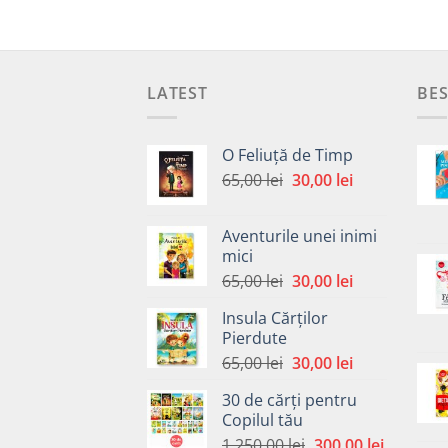
LATEST
BES
O Feliuță de Timp
Prețul
Prețul
65,00
lei
30,00
lei
inițial
curent
a
este:
Aventurile unei inimi
fost:
30,00 lei.
mici
65,00 lei.
Prețul
Prețul
65,00
lei
30,00
lei
inițial
curent
Insula Cărților
a
este:
Pierdute
fost:
30,00 lei.
Prețul
Prețul
65,00
lei
30,00
lei
65,00 lei.
inițial
curent
30 de cărți pentru
a
este:
Copilul tău
fost:
30,00 lei.
Prețul
Prețul
1.250,00
lei
300,00
lei
65,00 lei.