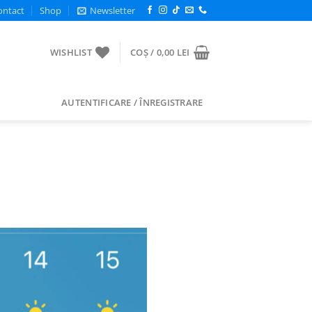
ontact
Shop
Newsletter
WISHLIST
COȘ /
0,00
LEI
AUTENTIFICARE / ÎNREGISTRARE