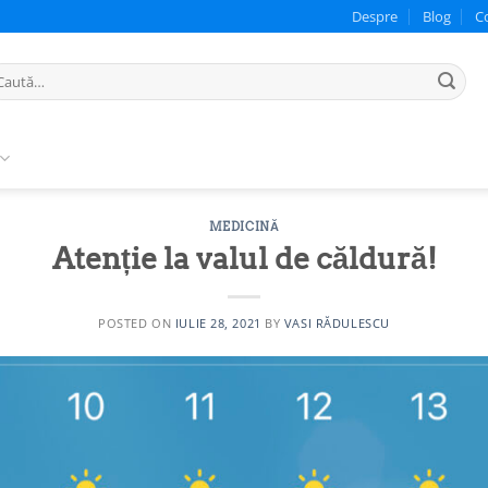
Despre
Blog
C
ută
pă:
MEDICINĂ
Atenție la valul de căldură!
POSTED ON
IULIE 28, 2021
BY
VASI RĂDULESCU