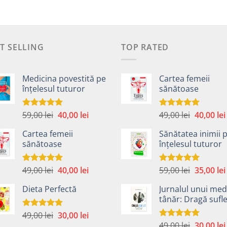
T SELLING
TOP RATED
Medicina povestită pe
Cartea femeii
înțelesul tuturor
sănătoase
Prețul
Prețul
Prețul
59,00
lei
40,00
lei
49,00
lei
40,00
lei
Evaluat la
Evaluat la
4.99
din 5
5.00
din 5
inițial
curent
inițial
Cartea femeii
Sănătatea inimii 
a
este:
a
sănătoase
înțelesul tuturor
fost:
40,00 lei.
fost:
59,00 lei.
49,00 lei.
Prețul
Prețul
Prețul
49,00
lei
40,00
lei
59,00
lei
35,00
lei
Evaluat la
Evaluat la
5.00
din 5
5.00
din 5
inițial
curent
inițial
Dieta Perfectă
Jurnalul unui med
a
este:
a
tânăr: Dragă sufle
fost:
40,00 lei.
fost:
49,00 lei.
59,00 lei.
Prețul
Prețul
49,00
lei
30,00
lei
Evaluat la
5.00
din 5
Prețul
inițial
curent
49,00
lei
30,00
lei
Evaluat la