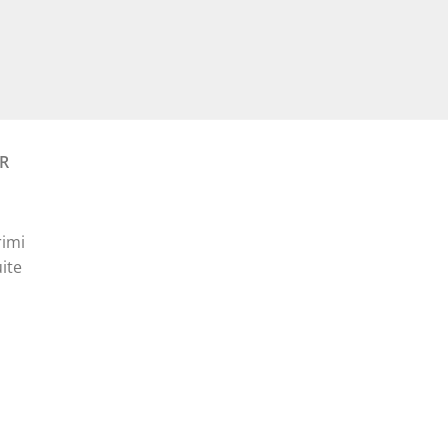
curent
este:
30,00 lei.
R
rimi
ite