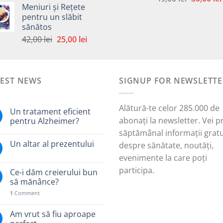
Meniuri și Rețete
5.00
din 5
inițial
a
este:
pentru un slăbit
a
fost:
30,00 lei.
sănătos
i.
fost:
49,00 lei.
Prețul
Prețul
42,00
lei
25,00
lei
49,00 lei.
inițial
curent
a
este:
fost:
25,00 lei.
TEST NEWS
42,00 lei.
SIGNUP FOR NEWSLETTE
Alătură-te celor 285.000 de
Un tratament eficient
abonați la newsletter. Vei p
pentru Alzheimer?
săptămânal informații gratu
Un altar al prezentului
despre sănătate, noutăți,
evenimente la care poți
participa.
Ce-i dăm creierului bun
să mănânce?
1
Comment
Am vrut să fiu aproape
.