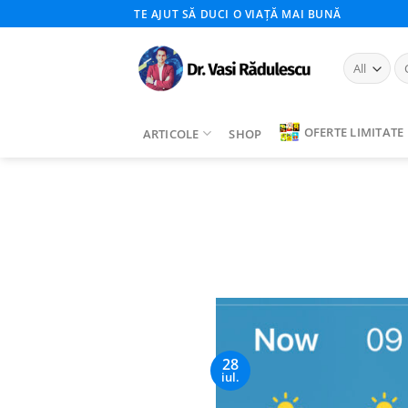
Skip
TE AJUT SĂ DUCI O VIAȚĂ MAI BUNĂ
to
content
Ca
du
OFERTE LIMITATE
ARTICOLE
SHOP
28
iul.