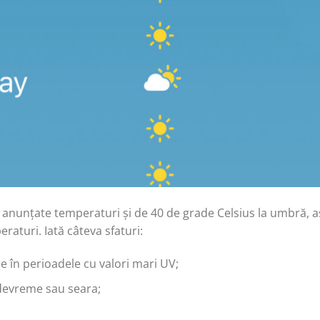
anunțate temperaturi și de 40 de grade Celsius la umbră, a
aturi. Iată câteva sfaturi:
 în perioadele cu valori mari UV;
devreme sau seara;