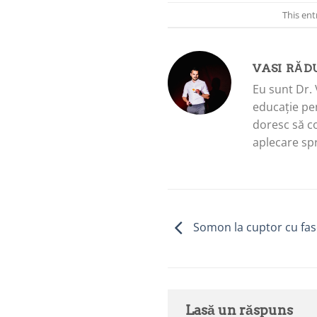
This ent
VASI RĂD
Eu sunt Dr. 
educație pen
doresc să c
aplecare spr
Somon la cuptor cu fas
Lasă un răspuns