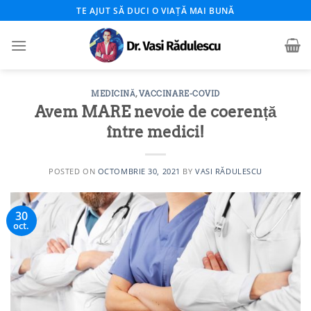
Skip
TE AJUT SĂ DUCI O VIAȚĂ MAI BUNĂ
to
content
MEDICINĂ
,
VACCINARE-COVID
Avem MARE nevoie de coerență
între medici!
POSTED ON
OCTOMBRIE 30, 2021
BY
VASI RĂDULESCU
30
oct.