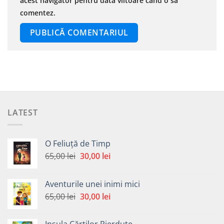
acest navigator pentru data viitoare când o să
comentez.
LATEST
O Feliuță de Timp
Prețul
Prețul
65,00
lei
30,00
lei
inițial
curent
a
este:
Aventurile unei inimi mici
fost:
30,00 lei.
Prețul
Prețul
65,00
lei
30,00
lei
65,00 lei.
inițial
curent
a
este: