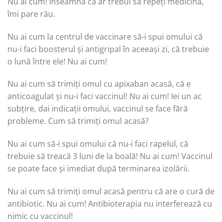
Nu ai cum! Înseamnă că ar trebui să repeți medicina,
îmi pare rău.
Nu ai cum la centrul de vaccinare să-i spui omului că
nu-i faci boosterul și antigripal în aceeași zi, că trebuie
o lună între ele! Nu ai cum!
Nu ai cum să trimiți omul cu apixaban acasă, că e
anticoagulat și nu-i faci vaccinul! Nu ai cum! Iei un ac
subțire, dai indicații omului, vaccinul se face fără
probleme. Cum să trimiți omul acasă?
Nu ai cum să-i spui omului că nu-i faci rapelul, că
trebuie să treacă 3 luni de la boală! Nu ai cum! Vaccinul
se poate face și imediat după terminarea izolării.
Nu ai cum să trimiți omul acasă pentru că are o cură de
antibiotic. Nu ai cum! Antibioterapia nu interferează cu
nimic cu vaccinul!