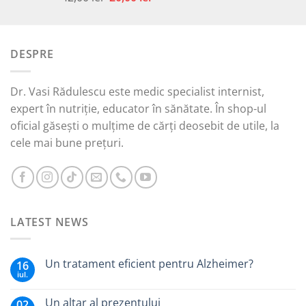
5.00
din 5
inițial
curent
a
este:
fost:
20,00 lei.
DESPRE
42,00 lei.
Dr. Vasi Rădulescu este medic specialist internist,
expert în nutriție, educator în sănătate. În shop-ul
oficial găsești o mulțime de cărți deosebit de utile, la
cele mai bune prețuri.
LATEST NEWS
Un tratament eficient pentru Alzheimer?
16
iul.
Un altar al prezentului
02