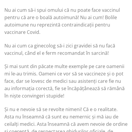
Nu ai cum să-i spui omului că nu poate face vaccinul
pentru că are o boală autoimună! Nu ai cum! Bolile
autoimune nu reprezintă contraindicații pentru
vaccinare Covid.
Nu ai cum ca ginecolog să-i zici gravidei să nu facă
vaccinul, când el e ferm recomandat în sarcină!
Și mai sunt din păcate multe exemple pe care oamenii
mi le-au trimis. Oameni ce vor să se vaccineze și o pot
face, dar se lovesc de medici sau asistenți care fie nu
au informația corectă, fie se încăpățânează să rămână
în niște convingeri stupide!
Și nu e nevoie să se revolte nimeni! Că e o realitate.
Asta nu înseamnă că sunt eu nemernic și mă iau de
ceilalți medici. Asta înseamnă că avem nevoie de ordine
și coerență, de respectarea ghidurilor oficiale, de