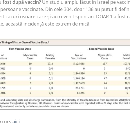
u fost după vaccin?
Un studiu amplu făcut în Israel pe vaccin
persoane vaccinate. Din cele 304, doar 136 au putut fi defin
ost cazuri ușoare care și-au revenit spontan. DOAR 1 a fost c
e, această incidență este extrem de mică.
arcurs
aici