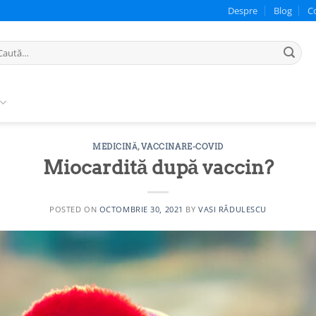
Despre
Blog
C
ută
pă:
MEDICINĂ
,
VACCINARE-COVID
Miocardită după vaccin?
POSTED ON
OCTOMBRIE 30, 2021
BY
VASI RĂDULESCU