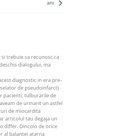
ani
 si trebuie sa recunosc ca
deschis dialogului, ma
acest diagnostic in era pre-
nselator de pseudoinfarct)
 pacienti; tulburarile de
aveam de urmarit un astfel
zuri de miocardita
ar articolul tau degaja un
o differ. Dincolo de orice
er al balantei atarna