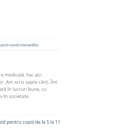
vaccin covid miocardita
.
re medicală. Fac aici
r. Am scris șapte cărți. Îmi
tă în lucruri bune, cu
v în societate.
d pentru copiii de la 5 la 11