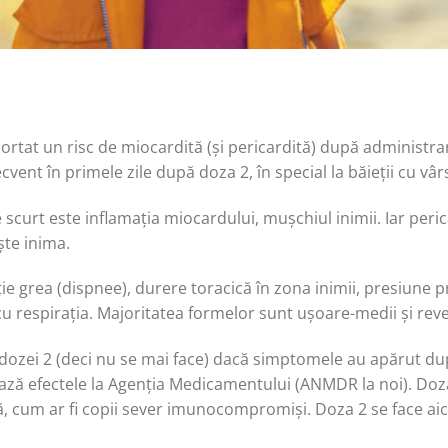
portat un risc de miocardită (și pericardită) după administr
vent în primele zile după doza 2, în special la băieții cu vârs
 scurt este inflamația miocardului, mușchiul inimii. Iar peric
ște inima.
ie grea (dispnee), durere toracică în zona inimii, presiune pr
 respirația. Majoritatea formelor sunt ușoare-medii și rever
dozei 2 (deci nu se mai face) dacă simptomele au apărut du
ază efectele la Agenția Medicamentului (ANMDR la noi). Doz
mă, cum ar fi copii sever imunocompromiși. Doza 2 se face ai