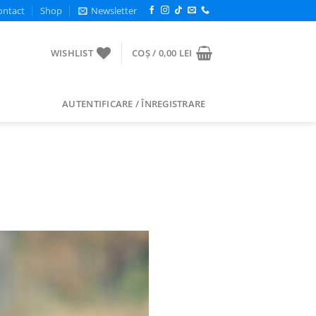
ontact
Shop
Newsletter
WISHLIST
COȘ /
0,00
LEI
AUTENTIFICARE / ÎNREGISTRARE