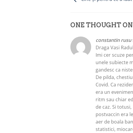
ONE THOUGHT ON
constantin rusu
Draga Vasi Radu
Imi cer scuze pe
unele subiecte m
gandesc ca niste 
De pilda, chestiu
Covid. Ca rezide
era un eveniment.
ritm sau chiar e
de caz. Si totus
postvaccin era le
aer de boala bana
statistici, miocar