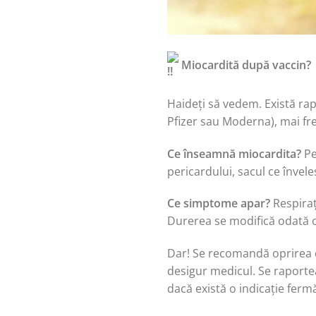
Miocardită după vaccin?
Haideți să vedem. Există ra
Pfizer sau Moderna), mai frec
Ce înseamnă miocardita?
Pe
pericardului, sacul ce învele
Ce simptome apar?
Respiraț
Durerea se modifică odată cu
Dar! Se recomandă oprirea 
desigur medicul. Se raporte
dacă există o indicație fer