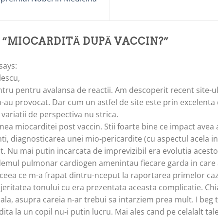
 “
MIOCARDITĂ DUPĂ VACCIN?
”
says:
lescu,
ntru pentru avalansa de reactii. Am descoperit recent site-ul
-au provocat. Dar cum un astfel de site este prin excelenta 
variatii de perspectiva nu strica.
nea miocarditei post vaccin. Stii foarte bine ce impact avea 
nti, diagnosticarea unei mio-pericardite (cu aspectul acela i
 Nu mai putin incarcata de imprevizibil era evolutia acestor
demul pulmonar cardiogen amenintau fiecare garda in care 
i, ceea ce m-a frapat dintru-nceput la raportarea primelor ca
jeritatea tonului cu era prezentata aceasta complicatie. Chi
la, asupra careia n-ar trebui sa intarziem prea mult. I beg t
dita la un copil nu-i putin lucru. Mai ales cand pe celalalt tal