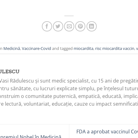
in
Medicină
,
Vaccinare-Covid
and tagged
miocardita
,
risc miocardita vaccin
,
ULESCU
Vasi Rădulescu și sunt medic specialist, cu 15 ani de pregăti
tru sănătate, cu lucruri explicate simplu, pe înțelesul tuturo
onstruim o comunitate puternică, empatică, educată, implica
e lectură, voluntariat, educație, cauze cu impact semnificati
FDA a aprobat vaccinul Covi
t premiul Nobel în Medicină