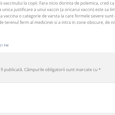
ii vaccinului la copii. Fara nicio dorinta de polemica, cred c
nica justificare a unui vaccin (a oricarui vaccin) este sa li
 a vaccina o categorie de varsta la care formele severe sun
e terenul ferm al medicinei si a intra in zone obscure, de n
:01 PM
fi publicată.
Câmpurile obligatorii sunt marcate cu
*