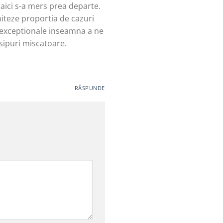
a aici s-a mers prea departe.
miteze proportia de cazuri
t exceptionale inseamna a ne
isipuri miscatoare.
RĂSPUNDE