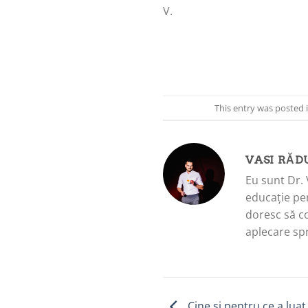
V.
This entry was posted 
VASI RĂD
Eu sunt Dr. 
educație pen
doresc să c
aplecare spr
Cine și pentru ce a lua