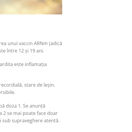
area unui vaccin ARNm (adică
te între 12 și 19 ani.
ardita este inflamația
ecordială, stare de leșin.
sibile.
pă doza 1. Se anunță
a 2 se mai poate face doar
ci sub supraveghere atentă.