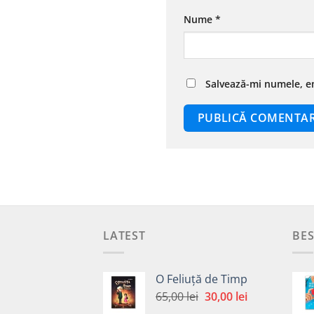
Nume
*
Salvează-mi numele, em
LATEST
BES
O Feliuță de Timp
Prețul
Prețul
65,00
lei
30,00
lei
inițial
curent