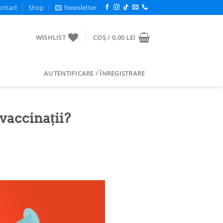
ontact
Shop
Newsletter
WISHLIST
COȘ /
0,00
LEI
AUTENTIFICARE / ÎNREGISTRARE
vaccinații?