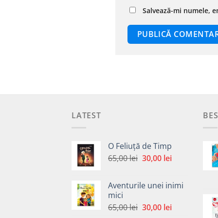
Salvează-mi numele, em
LATEST
BES
O Feliuță de Timp
Prețul
Prețul
65,00
lei
30,00
lei
inițial
curent
a
este:
Aventurile unei inimi
fost:
30,00 lei.
mici
65,00 lei.
Prețul
Prețul
65,00
lei
30,00
lei
inițial
curent