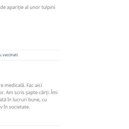
de apariție al unor tulpini
s
,
vaccinati
.
re medicală. Fac aici
r. Am scris șapte cărți. Îmi
tă în lucruri bune, cu
v în societate.