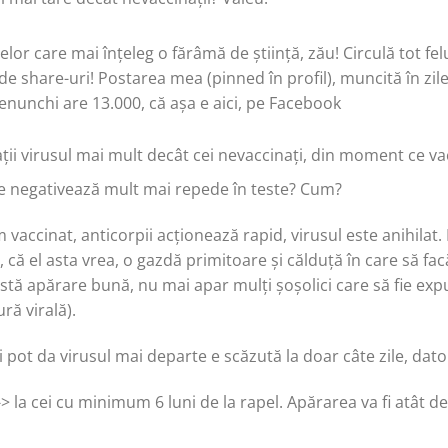
elor care mai înțeleg o fărâmă de știință, zău! Circulă tot fel
de share-uri! Postarea mea (pinned în profil), muncită în zile
genunchi are 13.000, că așa e aici, pe Facebook
i virusul mai mult decât cei nevaccinați, din moment ce vacc
e negativează mult mai repede în teste? Cum?
m vaccinat, anticorpii acționează rapid, virusul este anihilat
, că el asta vrea, o gazdă primitoare și călduță în care să fa
istă apărare bună, nu mai apar mulți șoșolici care să fie expu
ură virală).
ii pot da virusul mai departe e scăzută la doar câte zile, dat
-> la cei cu minimum 6 luni de la rapel. Apărarea va fi atât d