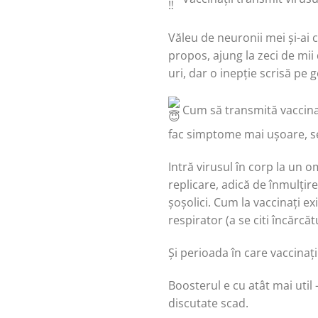
Văleu de neuronii mei și-ai c
propos, ajung la zeci de mii 
uri, dar o inepție scrisă pe 
Cum să transmită vaccinați
fac simptome mai ușoare, s
Intră virusul în corp la un o
replicare, adică de înmulțire
șoșolici. Cum la vaccinați ex
respirator (a se citi încărcăt
Și perioada în care vaccinaț
Boosterul e cu atât mai util 
discutate scad.