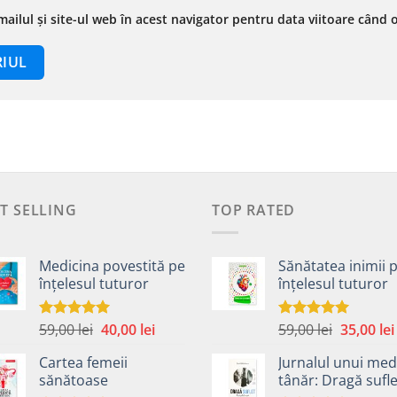
ailul și site-ul web în acest navigator pentru data viitoare când
T SELLING
TOP RATED
Medicina povestită pe
Sănătatea inimii 
înțelesul tuturor
înțelesul tuturor
Prețul
Prețul
Prețul
59,00
lei
40,00
lei
59,00
lei
35,00
lei
Evaluat la
Evaluat la
4.99
din 5
5.00
din 5
inițial
curent
inițial
Cartea femeii
Jurnalul unui med
a
este:
a
sănătoase
tânăr: Dragă sufle
fost:
40,00 lei.
fost: