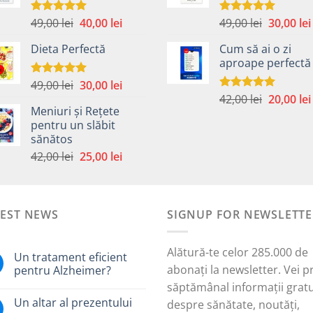
59,00 lei.
59,00 lei.
Prețul
Prețul
Prețul
49,00
lei
40,00
lei
49,00
lei
30,00
lei
Evaluat la
Evaluat la
5.00
din 5
5.00
din 5
inițial
curent
inițial
Dieta Perfectă
Cum să ai o zi
a
este:
a
aproape perfectă
fost:
40,00 lei.
fost:
49,00 lei.
49,00 lei.
Prețul
Prețul
49,00
lei
30,00
lei
Evaluat la
5.00
din 5
Prețul
inițial
curent
42,00
lei
20,00
lei
Evaluat la
Meniuri și Rețete
5.00
din 5
inițial
a
este:
pentru un slăbit
a
fost:
30,00 lei.
sănătos
i.
fost:
49,00 lei.
Prețul
Prețul
42,00
lei
25,00
lei
42,00 lei.
inițial
curent
a
este:
fost:
25,00 lei.
TEST NEWS
42,00 lei.
SIGNUP FOR NEWSLETTE
Alătură-te celor 285.000 de
Un tratament eficient
abonați la newsletter. Vei p
pentru Alzheimer?
săptămânal informații gratu
Un altar al prezentului
despre sănătate, noutăți,