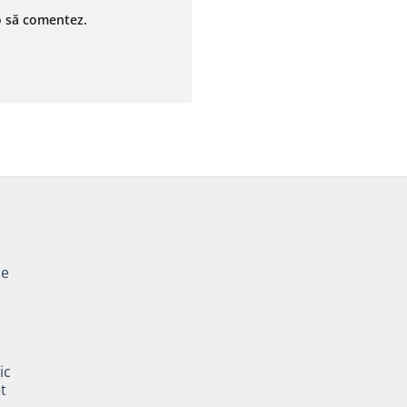
 o să comentez.
pe
Prețul
curent
ic
este:
t
35,00 lei.