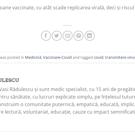
e vaccinate, cu atât scade replicarea virală, deci și riscul 
 was posted in
Medicină
,
Vaccinare-Covid
and tagged
covid
,
transmitere viru
ULESCU
Vasi Rădulescu și sunt medic specialist, cu 15 ani de pregăti
tru sănătate, cu lucruri explicate simplu, pe înțelesul tuturo
onstruim o comunitate puternică, empatică, educată, implica
e lectură, voluntariat, educație, cauze cu impact semnificati