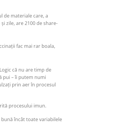
ul de materiale care, a
 și zile, are 2100 de share-
inații fac mai rar boala,
. Logic că nu are timp de
că pui – îi putem numi
lzați prin aer în procesul
orită procesului imun.
e bună încât toate variabilele