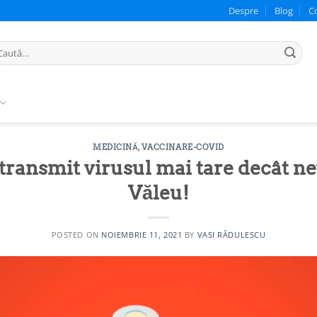
Despre
Blog
C
ută
pă:
MEDICINĂ
,
VACCINARE-COVID
 transmit virusul mai tare decât ne
Văleu!
POSTED ON
NOIEMBRIE 11, 2021
BY
VASI RĂDULESCU