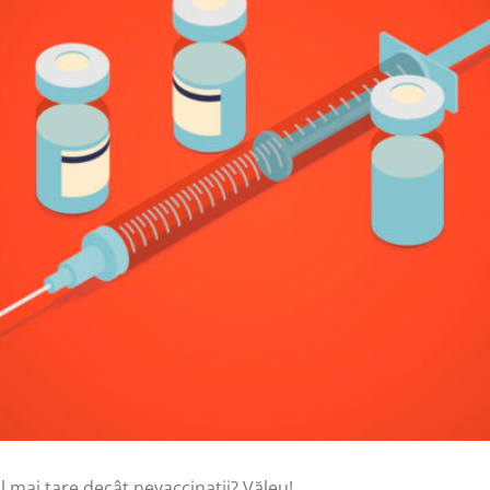
l mai tare decât nevaccinații? Văleu!