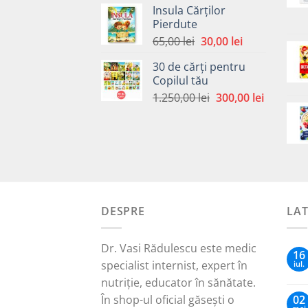
Insula Cărților
a
este:
Pierdute
fost:
30,00 lei.
Prețul
Prețul
65,00
lei
30,00
lei
65,00 lei.
inițial
curent
30 de cărți pentru
a
este:
Copilul tău
fost:
30,00 lei.
Prețul
Prețul
1.250,00
lei
300,00
lei
65,00 lei.
inițial
curent
a
este:
fost:
300,00 le
1.250,00 lei.
DESPRE
LA
Dr. Vasi Rădulescu este medic
16
specialist internist, expert în
iul.
nutriție, educator în sănătate.
În shop-ul oficial găsești o
02