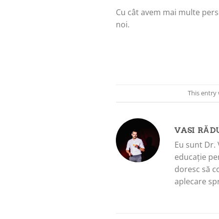
Cu cât avem mai multe persoan
noi.
This entry
VASI RĂD
Eu sunt Dr. 
educație pen
doresc să c
aplecare spr