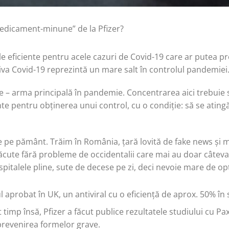
medicament-minune” de la Pfizer?
ale eficiente pentru acele cazuri de Covid-19 care ar putea 
iva Covid-19 reprezintă un mare salt în controlul pandemiei
e – arma principală în pandemie. Concentrarea aici trebuie s
ente pentru obținerea unui control, cu o condiție: să se ating
e pe pământ. Trăim în România, țară lovită de fake news și
ăcute fără probleme de occidentalii care mai au doar câteva
italele pline, sute de decese pe zi, deci nevoie mare de opț
 aprobat în UK, un antiviral cu o eficiență de aprox. 50% în
imp însă, Pfizer a făcut publice rezultatele studiului cu Paxl
 prevenirea formelor grave.