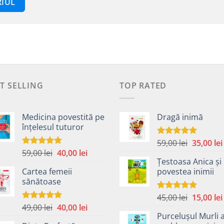
T SELLING
TOP RATED
Medicina povestită pe
Dragă inimă
înțelesul tuturor
Prețul
59,00
lei
35,00
lei
Evaluat la
5.00
din 5
Prețul
Prețul
59,00
lei
40,00
lei
inițial
Evaluat la
4.99
din 5
Țestoasa Anica și
inițial
curent
a
Cartea femeii
povestea inimii
a
este:
fost:
sănătoase
fost:
40,00 lei.
59,00 lei.
59,00 lei.
Prețul
45,00
lei
15,00
lei
Evaluat la
5.00
din 5
Prețul
Prețul
49,00
lei
40,00
lei
inițial
Evaluat la
5.00
din 5
Purcelușul Murli 
inițial
curent
a