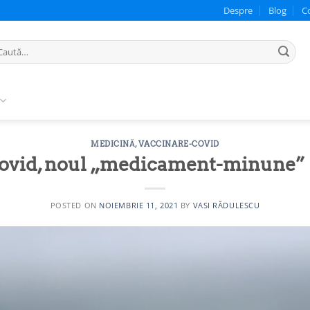
Despre
Blog
C
ută
pă:
MEDICINĂ
,
VACCINARE-COVID
lovid, noul „medicament-minune” d
POSTED ON
NOIEMBRIE 11, 2021
BY
VASI RĂDULESCU