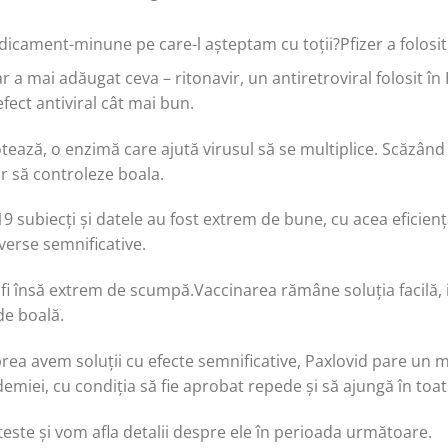
dicament-minune pe care-l așteptam cu toții?Pfizer a folosi
r a mai adăugat ceva – ritonavir, un antiretroviral folosit î
fect antiviral cât mai bun.
tează, o enzimă care ajută virusul să se multiplice. Scăzând 
r să controleze boala.
19 subiecți și datele au fost extrem de bune, cu acea eficien
dverse semnificative.
fi însă extrem de scumpă.Vaccinarea rămâne soluția facilă, ie
de boală.
 prea avem soluții cu efecte semnificative, Paxlovid pare un
demiei, cu condiția să fie aprobat repede și să ajungă în toa
este și vom afla detalii despre ele în perioada următoare.