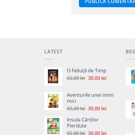
LATEST
BES
O Feliuță de Timp
Prețul
Prețul
65,00
lei
30,00
lei
inițial
curent
a
este:
Aventurile unei inimi
fost:
30,00 lei.
mici
65,00 lei.
Prețul
Prețul
65,00
lei
30,00
lei
inițial
curent
Insula Cărților
a
este:
Pierdute
fost:
30,00 lei.
Prețul
Prețul
65,00
lei
30,00
lei
65,00 lei.