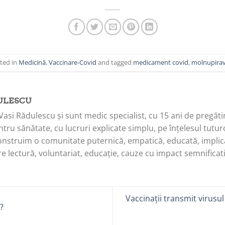
sted in
Medicină
,
Vaccinare-Covid
and tagged
medicament covid
,
molnupirav
ULESCU
Vasi Rădulescu și sunt medic specialist, cu 15 ani de pregăti
tru sănătate, cu lucruri explicate simplu, pe înțelesul tuturo
onstruim o comunitate puternică, empatică, educată, implica
e lectură, voluntariat, educație, cauze cu impact semnificati
Vaccinații transmit virusul
?