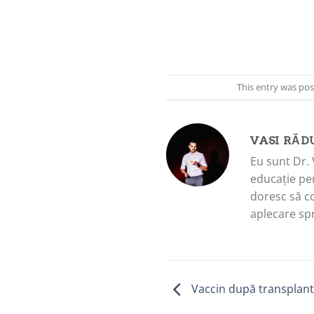
This entry was po
VASI RĂD
Eu sunt Dr. 
educație pen
doresc să c
aplecare spr
Vaccin după transplant