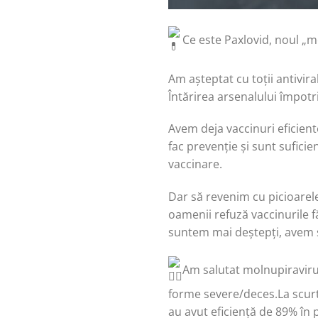
Ce este Paxlovid, noul „
Am așteptat cu toții antivir
Întărirea arsenalului împotr
Avem deja vaccinuri eficient
fac prevenție și sunt sufici
vaccinare.
Dar să revenim cu picioarel
oamenii refuză vaccinurile f
suntem mai deștepți, avem sp
Am salutat molnupiravirul
forme severe/deces.La scurt t
au avut eficiență de 89% în