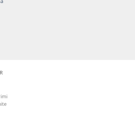
na
15,00 lei.
Prețul
curent
este:
15,00 lei.
R
rimi
ite