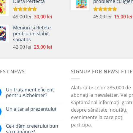
Dieta Perfectă
probleme cu igie
a
este:
fost:
fost:
40,00 lei.
45,00 lei.
49,00 lei.
Prețul
Prețul
Prețul
49,00
lei
30,00
lei
45,00
lei
15,00
lei
Evaluat la
Evaluat la
5.00
din 5
5.00
din 5
inițial
curent
inițial
Meniuri și Rețete
a
este:
a
pentru un slăbit
fost:
30,00 lei.
fost:
sănătos
i.
49,00 lei.
45,00 lei.
Prețul
Prețul
42,00
lei
25,00
lei
inițial
curent
a
este:
fost:
25,00 lei.
TEST NEWS
42,00 lei.
SIGNUP FOR NEWSLETTE
Alătură-te celor 285.000 de
Un tratament eficient
abonați la newsletter. Vei p
pentru Alzheimer?
săptămânal informații gratu
Un altar al prezentului
despre sănătate, noutăți,
evenimente la care poți
participa.
Ce-i dăm creierului bun
să mănânce?