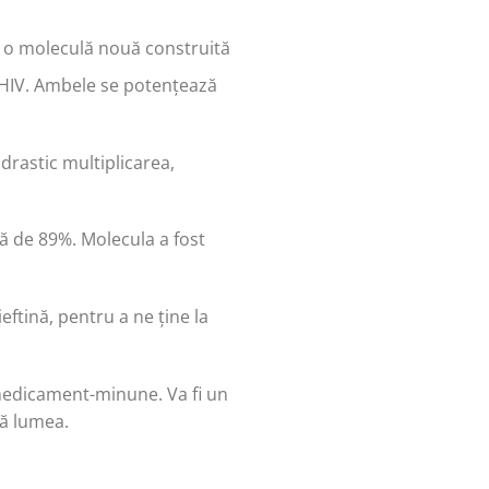
t o moleculă nouă construită
n HIV. Ambele se potențează
drastic multiplicarea,
ță de 89%. Molecula a fost
ftină, pentru a ne ține la
 medicament-minune. Va fi un
tă lumea.