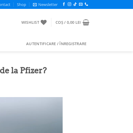
ontact
Shop
Newsletter
WISHLIST
COȘ /
0,00
LEI
AUTENTIFICARE / ÎNREGISTRARE
e la Pfizer?