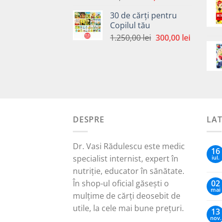
inițial
curent
30 de cărți pentru
a
este:
Copilul tău
fost:
30,00 lei.
Prețul
Prețul
1.250,00
lei
300,00
lei
65,00 lei.
inițial
curent
a
este:
fost:
300,00 le
1.250,00 lei.
DESPRE
LA
Dr. Vasi Rădulescu este medic
16
specialist internist, expert în
iul.
nutriție, educator în sănătate.
În shop-ul oficial găsești o
02
mai
mulțime de cărți deosebit de
utile, la cele mai bune prețuri.
13
nov.