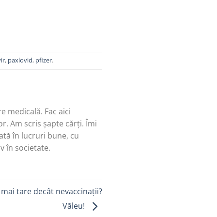
ir
,
paxlovid
,
pfizer
.
re medicală. Fac aici
r. Am scris șapte cărți. Îmi
tă în lucruri bune, cu
v în societate.
 mai tare decât nevaccinații?
Văleu!