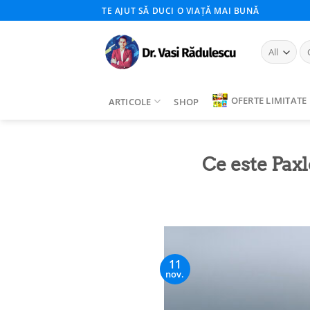
Skip
TE AJUT SĂ DUCI O VIAȚĂ MAI BUNĂ
to
content
Ca
du
OFERTE LIMITATE
ARTICOLE
SHOP
Ce este Pax
11
nov.