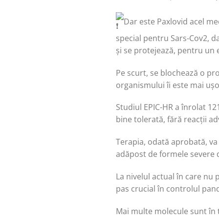
Dar este Paxlovid acel me
special pentru Sars-Cov2, da
și se protejează, pentru un e
Pe scurt, se blochează o pro
organismului îi este mai ușo
Studiul EPIC-HR a înrolat 12
bine tolerată, fără reacții a
Terapia, odată aprobată, va 
adăpost de formele severe 
La nivelul actual în care nu
pas crucial în controlul pan
Mai multe molecule sunt în t