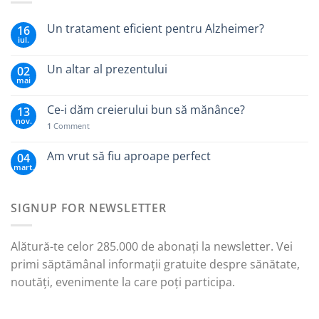
Un tratament eficient pentru Alzheimer?
16
iul.
Un altar al prezentului
02
mai
Ce-i dăm creierului bun să mănânce?
13
nov.
1
Comment
Am vrut să fiu aproape perfect
04
mart.
SIGNUP FOR NEWSLETTER
Alătură-te celor 285.000 de abonați la newsletter. Vei
primi săptămânal informații gratuite despre sănătate,
noutăți, evenimente la care poți participa.