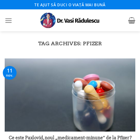
Skip
TE AJUT SĂ DUCI O VIAȚĂ MAI BUNĂ
to
content
TAG ARCHIVES:
PFIZER
11
nov.
Ce este Paxlovid, noul „medicament-minune” de la Pfizer?