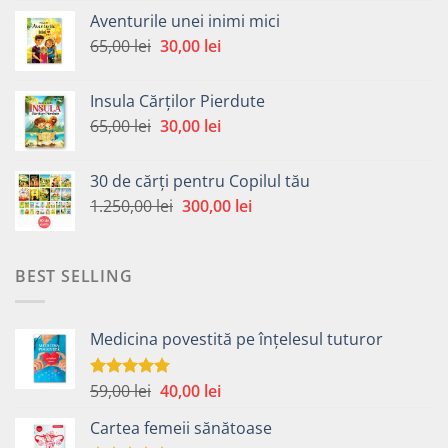
a
este:
Aventurile unei inimi mici
fost:
30,00 lei.
Prețul
Prețul
65,00
lei
30,00
lei
65,00 lei.
inițial
curent
a
este:
Insula Cărților Pierdute
fost:
30,00 lei.
Prețul
Prețul
65,00
lei
30,00
lei
65,00 lei.
inițial
curent
a
este:
30 de cărți pentru Copilul tău
fost:
30,00 lei.
Prețul
Prețul
1.250,00
lei
300,00
lei
65,00 lei.
inițial
curent
a
este:
fost:
300,00 lei.
BEST SELLING
1.250,00 lei.
Medicina povestită pe înțelesul tuturor
Prețul
Prețul
59,00
lei
40,00
lei
Evaluat la
4.99
din 5
inițial
curent
Cartea femeii sănătoase
a
este: