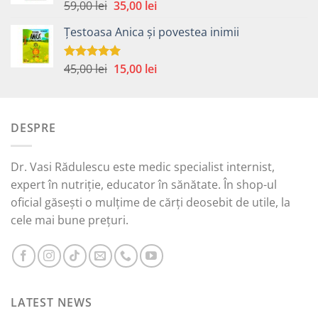
45,00 lei.
Prețul
Prețul
59,00
lei
35,00
lei
Evaluat la
5.00
din 5
inițial
curent
Țestoasa Anica și povestea inimii
a
este:
fost:
35,00 lei.
59,00 lei.
Prețul
Prețul
45,00
lei
15,00
lei
Evaluat la
5.00
din 5
inițial
curent
a
este:
fost:
15,00 lei.
DESPRE
45,00 lei.
Dr. Vasi Rădulescu este medic specialist internist,
expert în nutriție, educator în sănătate. În shop-ul
oficial găsești o mulțime de cărți deosebit de utile, la
cele mai bune prețuri.
LATEST NEWS