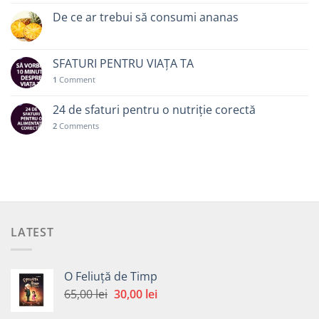
De ce ar trebui să consumi ananas
SFATURI PENTRU VIAȚA TA
1
Comment
24 de sfaturi pentru o nutriție corectă
2
Comments
LATEST
O Feliuță de Timp
Prețul
Prețul
65,00
lei
30,00
lei
inițial
curent