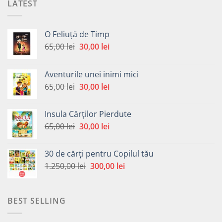
LATEST
O Feliuță de Timp
Prețul
Prețul
65,00
lei
30,00
lei
inițial
curent
a
este:
Aventurile unei inimi mici
fost:
30,00 lei.
Prețul
Prețul
65,00
lei
30,00
lei
65,00 lei.
inițial
curent
a
este:
Insula Cărților Pierdute
fost:
30,00 lei.
Prețul
Prețul
65,00
lei
30,00
lei
65,00 lei.
inițial
curent
a
este:
30 de cărți pentru Copilul tău
fost:
30,00 lei.
Prețul
Prețul
1.250,00
lei
300,00
lei
65,00 lei.
inițial
curent
a
este:
fost:
300,00 lei.
BEST SELLING
1.250,00 lei.