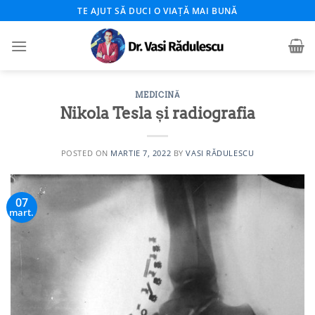
Skip
TE AJUT SĂ DUCI O VIAȚĂ MAI BUNĂ
to
content
MEDICINĂ
Nikola Tesla și radiografia
POSTED ON
MARTIE 7, 2022
BY
VASI RĂDULESCU
07
mart.