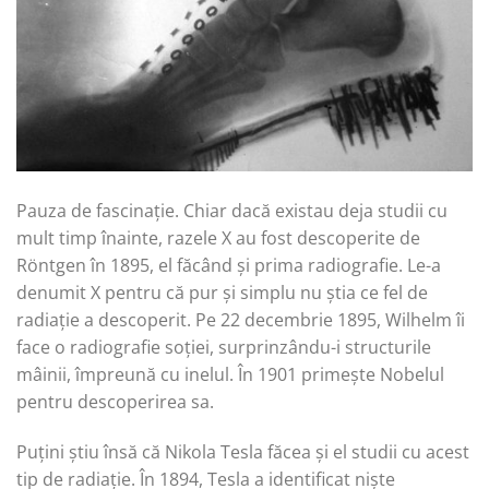
Pauza de fascinație. Chiar dacă existau deja studii cu
mult timp înainte, razele X au fost descoperite de
Röntgen în 1895, el făcând și prima radiografie. Le-a
denumit X pentru că pur și simplu nu știa ce fel de
radiație a descoperit. Pe 22 decembrie 1895, Wilhelm îi
face o radiografie soției, surprinzându-i structurile
mâinii, împreună cu inelul. În 1901 primește Nobelul
pentru descoperirea sa.
Puțini știu însă că Nikola Tesla făcea și el studii cu acest
tip de radiație. În 1894, Tesla a identificat niște