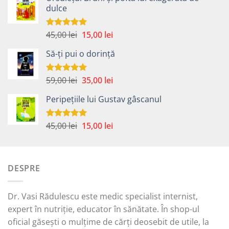
dulce
Prețul
Prețul
45,00
lei
15,00
lei
Evaluat la
5.00
din 5
inițial
curent
Să-ți pui o dorință
a
este:
fost:
15,00 lei.
45,00 lei.
Prețul
Prețul
59,00
lei
35,00
lei
Evaluat la
5.00
din 5
inițial
curent
Peripețiile lui Gustav gâscanul
a
este:
fost:
35,00 lei.
59,00 lei.
Prețul
Prețul
45,00
lei
15,00
lei
Evaluat la
5.00
din 5
inițial
curent
a
este:
fost:
15,00 lei.
DESPRE
45,00 lei.
Dr. Vasi Rădulescu este medic specialist internist,
expert în nutriție, educator în sănătate. În shop-ul
oficial găsești o mulțime de cărți deosebit de utile, la