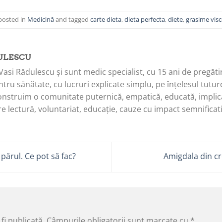
posted in
Medicină
and tagged
carte dieta
,
dieta perfecta
,
diete
,
grasime visc
ULESCU
Vasi Rădulescu și sunt medic specialist, cu 15 ani de pregăti
tru sănătate, cu lucruri explicate simplu, pe înțelesul tuturo
onstruim o comunitate puternică, empatică, educată, implica
e lectură, voluntariat, educație, cauze cu impact semnificati
părul. Ce pot să fac?
Amigdala din cre
fi publicată.
Câmpurile obligatorii sunt marcate cu
*