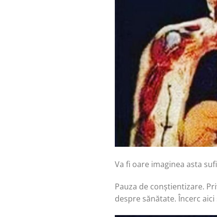
Va fi oare imaginea asta suf
Pauza de conștientizare. Pri
despre sănătate. Încerc aici 