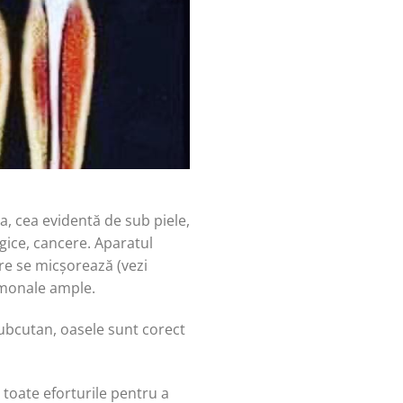
, cea evidentă de sub piele,
ogice, cancere. Aparatul
are se micșorează (vezi
ormonale ample.
ubcutan, oasele sunt corect
 toate eforturile pentru a