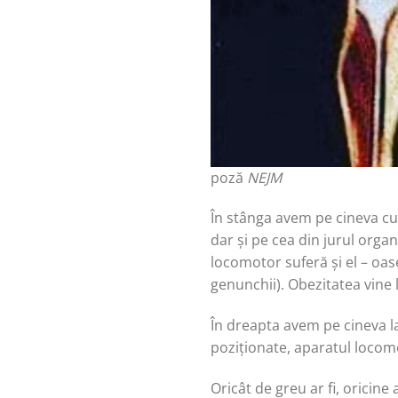
poză
NEJM
În stânga avem pe cineva cu
dar și pe cea din jurul organ
locomotor suferă și el – oase
genunchii). Obezitatea vine 
În dreapta avem pe cineva l
poziționate, aparatul locom
Oricât de greu ar fi, oricin