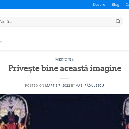
Despre
Blog
C
ută
pă:
MEDICINĂ
Privește bine această imagine
POSTED ON
MARTIE 7, 2022
BY
VASI RĂDULESCU