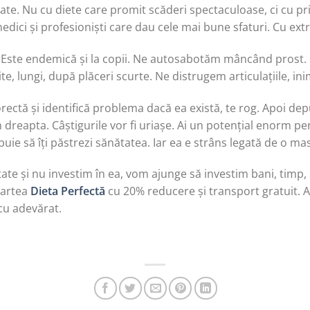
. Nu cu diete care promit scăderi spectaculoase, ci cu princ
edici și profesioniști care dau cele mai bune sfaturi. Cu ex
. Este endemică și la copii. Ne autosabotăm mâncând prost.
, lungi, după plăceri scurte. Ne distrugem articulațiile, inim
orectă și identifică problema dacă ea există, te rog. Apoi de
dreapta. Câștigurile vor fi uriașe. Ai un potențial enorm pent
ebuie să îți păstrezi sănătatea. Iar ea e strâns legată de o m
te și nu investim în ea, vom ajunge să investim bani, timp, s
 cartea
Dieta Perfectă
cu 20% reducere și transport gratuit. A
cu adevărat.