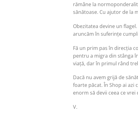
rămâne la normoponderalitate
sănătoase. Cu ajutor de la m
Obezitatea devine un flagel
aruncăm în suferințe cumplite
Fă un prim pas în direcția c
pentru a migra din stânga în 
viață, dar în primul rând tr
Dacă nu avem grijă de sănăta
foarte păcat. În Shop ai azi
enorm să devii ceea ce vrei 
V.