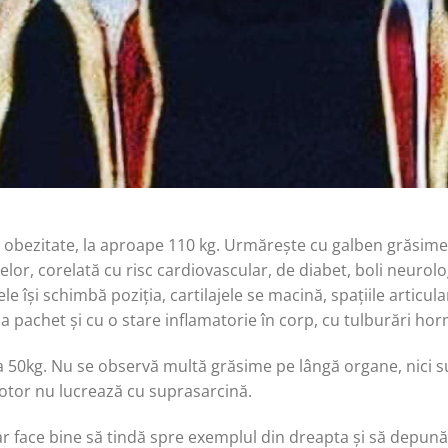
 obezitate, la aproape 110 kg. Urmărește cu galben grăsimea
elor, corelată cu risc cardiovascular, de diabet, boli neurol
le își schimbă poziția, cartilajele se macină, spațiile articul
la pachet și cu o stare inflamatorie în corp, cu tulburări h
a 50kg. Nu se observă multă grăsime pe lângă organe, nici s
otor nu lucrează cu suprasarcină.
e ar face bine să tindă spre exemplul din dreapta și să depună