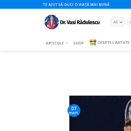
Skip
TE AJUT SĂ DUCI O VIAȚĂ MAI BUNĂ
to
content
Ca
du
OFERTE LIMITATE
ARTICOLE
SHOP
07
mart.