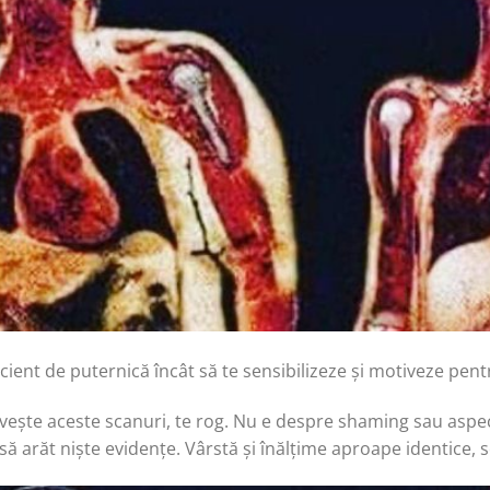
icient de puternică încât să te sensibilizeze și motiveze pen
vește aceste scanuri, te rog. Nu e despre shaming sau aspect
să arăt niște evidențe. Vârstă și înălțime aproape identice, 