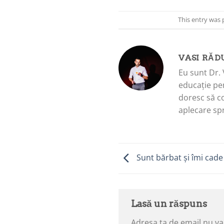
This entry was 
VASI RĂD
Eu sunt Dr. 
educație pen
doresc să c
aplecare spr
Sunt bărbat și îmi cade 
Lasă un răspuns
Adresa ta de email nu va 