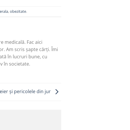
erala
,
obezitate
.
re medicală. Fac aici
r. Am scris șapte cărți. Îmi
tă în lucruri bune, cu
v în societate.
ier și pericolele din jur