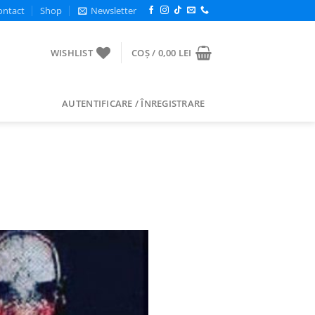
ontact
Shop
Newsletter
WISHLIST
COȘ /
0,00
LEI
AUTENTIFICARE / ÎNREGISTRARE