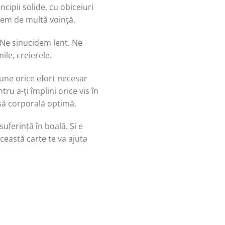
ipii solide, cu obiceiuri
trem de multă voință.
 Ne sinucidem lent. Ne
ile, creierele.
pune orice efort necesar
ru a-ți împlini orice vis în
asă corporală optimă.
uferință în boală. Și e
ceastă carte te va ajuta