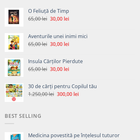
O Feliuță de Timp
Prețul
Prețul
65,00
lei
30,00
lei
inițial
curent
a
este:
Aventurile unei inimi mici
fost:
30,00 lei.
Prețul
Prețul
65,00
lei
30,00
lei
65,00 lei.
inițial
curent
a
este:
Insula Cărților Pierdute
fost:
30,00 lei.
Prețul
Prețul
65,00
lei
30,00
lei
65,00 lei.
inițial
curent
a
este:
30 de cărți pentru Copilul tău
fost:
30,00 lei.
Prețul
Prețul
1.250,00
lei
300,00
lei
65,00 lei.
inițial
curent
a
este:
fost:
300,00 lei.
BEST SELLING
1.250,00 lei.
Medicina povestită pe înțelesul tuturor