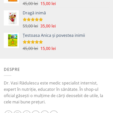
Prețul
Prețul
45,00
lei
15,00
lei
Evaluat la
5.00
din 5
inițial
curent
Dragă inimă
a
este:
fost:
15,00 lei.
45,00 lei.
Prețul
Prețul
59,00
lei
35,00
lei
Evaluat la
5.00
din 5
inițial
curent
Țestoasa Anica și povestea inimii
a
este:
fost:
35,00 lei.
59,00 lei.
Prețul
Prețul
45,00
lei
15,00
lei
Evaluat la
5.00
din 5
inițial
curent
a
este:
fost:
15,00 lei.
DESPRE
45,00 lei.
Dr. Vasi Rădulescu este medic specialist internist,
expert în nutriție, educator în sănătate. În shop-ul
oficial găsești o mulțime de cărți deosebit de utile, la
cele mai bune prețuri.