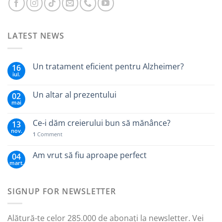
LATEST NEWS
Un tratament eficient pentru Alzheimer?
16
iul.
Un altar al prezentului
02
mai
Ce-i dăm creierului bun să mănânce?
13
nov.
1
Comment
Am vrut să fiu aproape perfect
04
mart.
SIGNUP FOR NEWSLETTER
Alătură-te celor 285.000 de abonați la newsletter. Vei