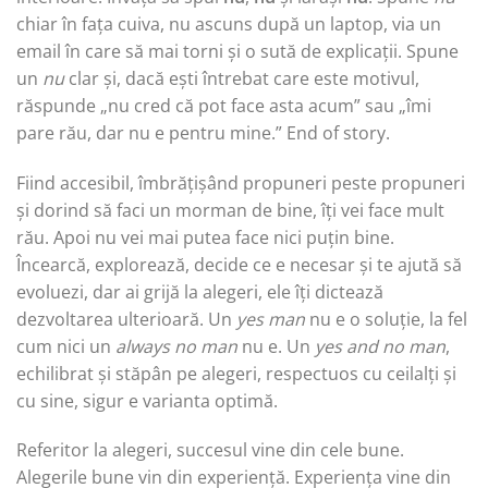
chiar în fața cuiva, nu ascuns după un laptop, via un
email în care să mai torni și o sută de explicații. Spune
un
nu
clar și, dacă ești întrebat care este motivul,
răspunde „nu cred că pot face asta acum” sau „îmi
pare rău, dar nu e pentru mine.” End of story.
Fiind accesibil, îmbrățișând propuneri peste propuneri
și dorind să faci un morman de bine, îți vei face mult
rău. Apoi nu vei mai putea face nici puțin bine.
Încearcă, explorează, decide ce e necesar și te ajută să
evoluezi, dar ai grijă la alegeri, ele îți dictează
dezvoltarea ulterioară. Un
yes man
nu e o soluție, la fel
cum nici un
always no man
nu e. Un
yes and no man
,
echilibrat și stăpân pe alegeri, respectuos cu ceilalți și
cu sine, sigur e varianta optimă.
Referitor la alegeri, succesul vine din cele bune.
Alegerile bune vin din experiență. Experiența vine din