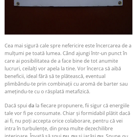
Cea mai sigură cale spre nefericire este încercarea de a
mulțumi pe toată lumea. Când ajungi într-un punct în
care ai posibilitatea de a face bine de tot anumite
lucruri, ceilalți vor apela la tine. Vor încerca să aibă
beneficii, ideal fără să te plătească, eventual
plimbându-te prin combinații cu aromă de barter sau
amețindu-te cu o răsplată metafizică.
Dacă spui
da
la fiecare propunere, fii sigur că energiile
tale vor fi pe consumate. Chiar și formidabil plătit dacă
ai fi, nu poți accepta orice colaborare, pentru că vei
intra în turbulențe, din prea multe dezechilibre
interioare. Învață să spui
nu
,
nu
și iarăși
nu
. Spune
nu