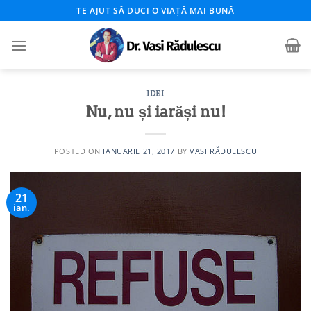
Skip
TE AJUT SĂ DUCI O VIAȚĂ MAI BUNĂ
to
content
IDEI
Nu, nu și iarăși nu!
POSTED ON
IANUARIE 21, 2017
BY
VASI RĂDULESCU
21
ian.