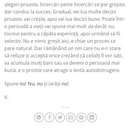
alegeri proaste, încercări peste încercări ce par greșite,
dar conduc la succes. Gradual, vei lua multe decizii
proaste, vei crește, apoi vei lua decizii bune. Poate într-
o perioadă a vieții vei spune mai mult
da
decât
nu
,
tocmai pentru a căpăta experință, apoi urmând să fii
selectiv. Nu e nimic greșit aici, e chiar un proces ce
pare natural. Dar rămânând un om care nu e-n stare
să refuze și acceptă orice crezând că ceilalți îl vor iubi,
va acumula mulți bani sau va deveni o persoană mai
bună, e o prostie care atrage o lentă autodistrugere.
Spune
nu
!
Nu
,
nu
și iarăși
nu
!
V.