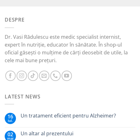
inițial
curent
a
este:
fost:
30,00 lei.
DESPRE
55,00 lei.
Dr. Vasi Rădulescu este medic specialist internist,
expert în nutriție, educator în sănătate. În shop-ul
oficial găsești o mulțime de cărți deosebit de utile, la
cele mai bune prețuri.
LATEST NEWS
Un tratament eficient pentru Alzheimer?
16
iul.
Un altar al prezentului
02
mai