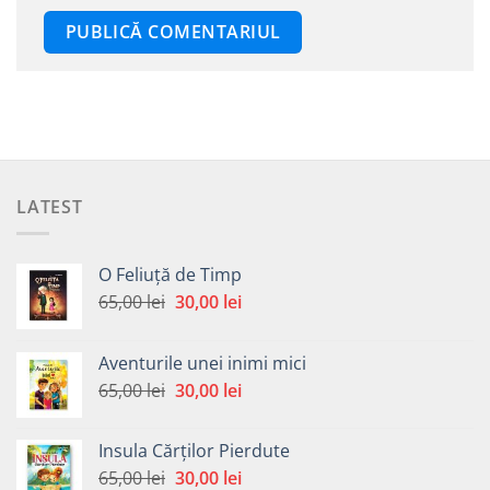
LATEST
O Feliuță de Timp
Prețul
Prețul
65,00
lei
30,00
lei
inițial
curent
a
este:
Aventurile unei inimi mici
fost:
30,00 lei.
Prețul
Prețul
65,00
lei
30,00
lei
65,00 lei.
inițial
curent
a
este:
Insula Cărților Pierdute
fost:
30,00 lei.
Prețul
Prețul
65,00
lei
30,00
lei
65,00 lei.