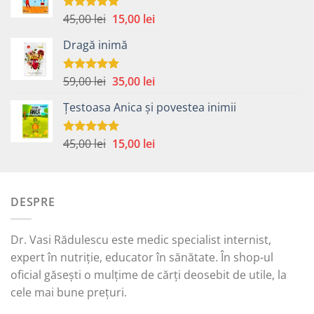
Prețul
Prețul
45,00
lei
15,00
lei
Evaluat la
5.00
din 5
inițial
curent
Dragă inimă
a
este:
fost:
15,00 lei.
45,00 lei.
Prețul
Prețul
59,00
lei
35,00
lei
Evaluat la
5.00
din 5
inițial
curent
Țestoasa Anica și povestea inimii
a
este:
fost:
35,00 lei.
59,00 lei.
Prețul
Prețul
45,00
lei
15,00
lei
Evaluat la
5.00
din 5
inițial
curent
a
este:
fost:
15,00 lei.
DESPRE
45,00 lei.
Dr. Vasi Rădulescu este medic specialist internist,
expert în nutriție, educator în sănătate. În shop-ul
oficial găsești o mulțime de cărți deosebit de utile, la
cele mai bune prețuri.