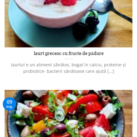
Iaurt grecesc cu fructe de pădure
Iaurtul e un aliment sănătos, bogat în calciu, proteine și
probiotice- bacterii sănătoase care ajută [...]
09
aug.