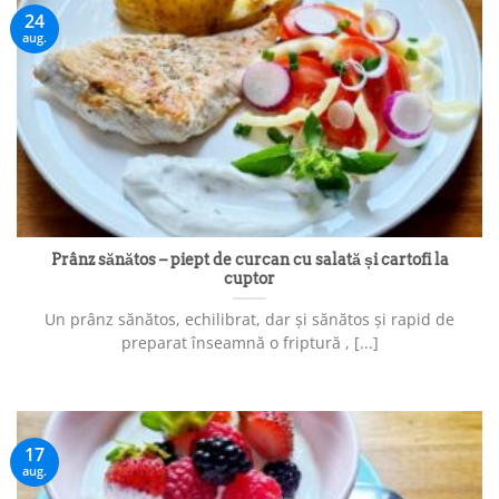
24
aug.
Prânz sănătos – piept de curcan cu salată și cartofi la
cuptor
Un prânz sănătos, echilibrat, dar și sănătos și rapid de
preparat înseamnă o friptură , [...]
17
aug.