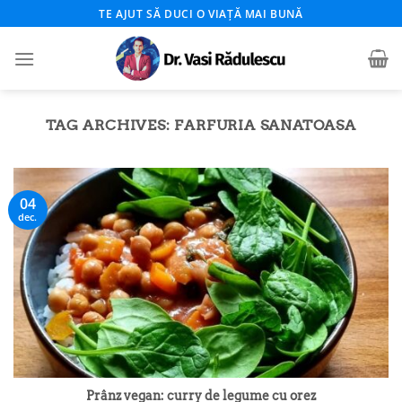
Skip
TE AJUT SĂ DUCI O VIAȚĂ MAI BUNĂ
to
content
TAG ARCHIVES:
FARFURIA SANATOASA
04
dec.
Prânz vegan: curry de legume cu orez