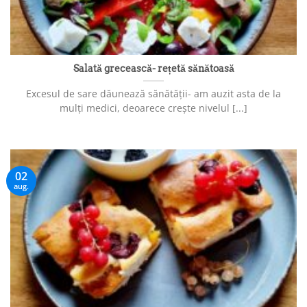
Salată grecească- rețetă sănătoasă
Excesul de sare dăunează sănătății- am auzit asta de la
mulți medici, deoarece crește nivelul [...]
02
aug.