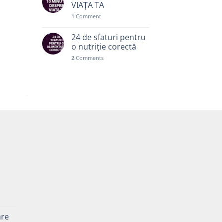
VIAȚA TA
1
Comment
24 de sfaturi pentru
o nutriție corectă
2
Comments
Prețul
curent
are
este: