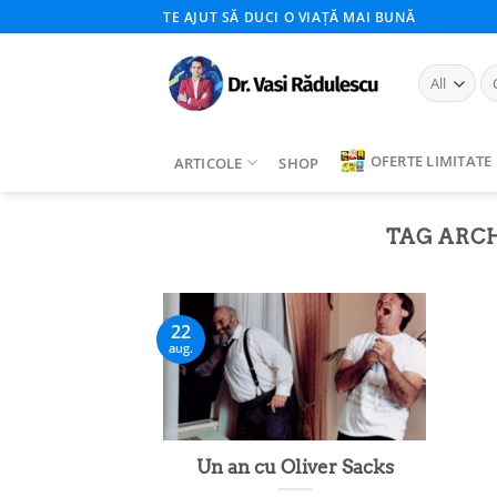
Skip
TE AJUT SĂ DUCI O VIAȚĂ MAI BUNĂ
to
content
Ca
du
OFERTE LIMITATE
ARTICOLE
SHOP
TAG ARC
22
aug.
Un an cu Oliver Sacks