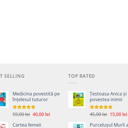
T SELLING
TOP RATED
Medicina povestită pe
Țestoasa Anica și
înțelesul tuturor
povestea inimii
Prețul
Prețul
Prețul
59,00
lei
40,00
lei
45,00
lei
15,00
lei
Evaluat la
Evaluat la
4.99
din 5
5.00
din 5
inițial
curent
inițial
Cartea femeii
Purcelușul Murli 
a
este:
a