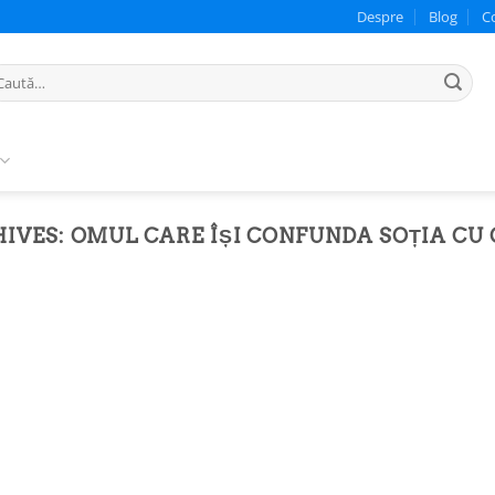
Despre
Blog
C
ută
pă:
HIVES:
OMUL CARE ÎȘI CONFUNDA SOȚIA CU 