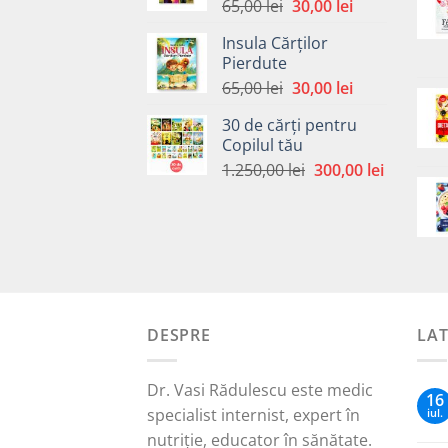
Prețul
Prețul
65,00
lei
30,00
lei
inițial
curent
Insula Cărților
a
este:
Pierdute
fost:
30,00 lei.
Prețul
Prețul
65,00
lei
30,00
lei
65,00 lei.
inițial
curent
30 de cărți pentru
a
este:
Copilul tău
fost:
30,00 lei.
Prețul
Prețul
1.250,00
lei
300,00
lei
65,00 lei.
inițial
curent
a
este:
fost:
300,00 le
1.250,00 lei.
DESPRE
LA
Dr. Vasi Rădulescu este medic
16
specialist internist, expert în
iul.
nutriție, educator în sănătate.