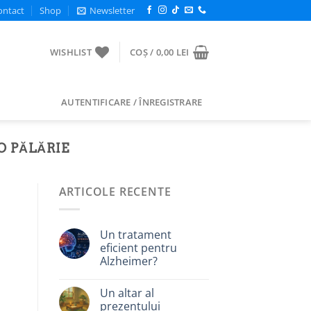
ontact
Shop
Newsletter
WISHLIST
COȘ /
0,00
LEI
AUTENTIFICARE / ÎNREGISTRARE
O PĂLĂRIE
ARTICOLE RECENTE
Un tratament
eficient pentru
Alzheimer?
Un altar al
prezentului