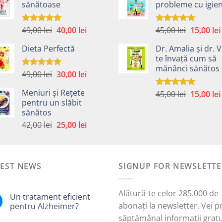
sănătoase
probleme cu igie
fost:
40,00 lei.
fost:
59,00 lei.
45,00 lei.
Prețul
Prețul
Prețul
49,00
lei
40,00
lei
45,00
lei
15,00
lei
Evaluat la
Evaluat la
5.00
din 5
5.00
din 5
inițial
curent
inițial
Dieta Perfectă
Dr. Amalia și dr. V
a
este:
a
te învață cum să
fost:
40,00 lei.
fost:
mănânci sănătos
49,00 lei.
45,00 lei.
Prețul
Prețul
49,00
lei
30,00
lei
Evaluat la
5.00
din 5
inițial
curent
Meniuri și Rețete
Prețul
45,00
lei
15,00
lei
a
este:
Evaluat la
pentru un slăbit
5.00
din 5
inițial
fost:
30,00 lei.
sănătos
a
i.
49,00 lei.
Prețul
Prețul
42,00
lei
25,00
lei
fost:
inițial
curent
45,00 lei.
a
este:
fost:
25,00 lei.
TEST NEWS
42,00 lei.
SIGNUP FOR NEWSLETTE
Alătură-te celor 285.000 de
Un tratament eficient
abonați la newsletter. Vei p
pentru Alzheimer?
săptămânal informații gratu