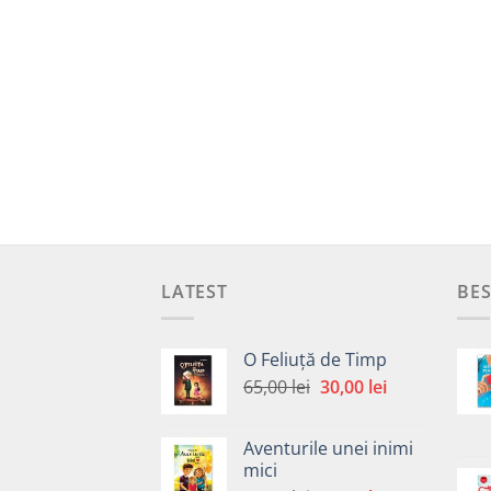
LATEST
BES
O Feliuță de Timp
Prețul
Prețul
65,00
lei
30,00
lei
inițial
curent
a
este:
Aventurile unei inimi
fost:
30,00 lei.
mici
65,00 lei.