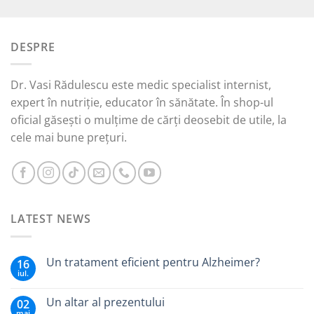
inițial
curent
a
este:
fost:
30,00 lei.
DESPRE
65,00 lei.
Dr. Vasi Rădulescu este medic specialist internist,
expert în nutriție, educator în sănătate. În shop-ul
oficial găsești o mulțime de cărți deosebit de utile, la
cele mai bune prețuri.
LATEST NEWS
Un tratament eficient pentru Alzheimer?
16
iul.
Un altar al prezentului
02
mai