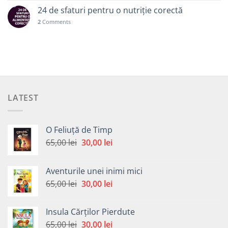
24 de sfaturi pentru o nutriție corectă
2
Comments
LATEST
O Feliuță de Timp
Prețul
Prețul
65,00
lei
30,00
lei
inițial
curent
a
este:
Aventurile unei inimi mici
fost:
30,00 lei.
Prețul
Prețul
65,00
lei
30,00
lei
65,00 lei.
inițial
curent
a
este:
Insula Cărților Pierdute
fost:
30,00 lei.
Prețul
Prețul
65,00
lei
30,00
lei
65,00 lei.