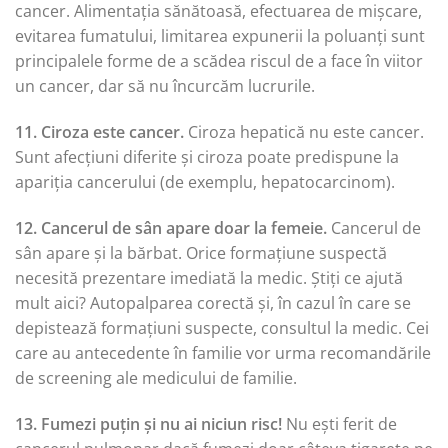
cancer. Alimentația sănătoasă, efectuarea de mișcare,
evitarea fumatului, limitarea expunerii la poluanți sunt
principalele forme de a scădea riscul de a face în viitor
un cancer, dar să nu încurcăm lucrurile.
11. Ciroza este cancer.
Ciroza hepatică nu este cancer.
Sunt afecțiuni diferite și ciroza poate predispune la
apariția cancerului (de exemplu, hepatocarcinom).
12. Cancerul de sân apare doar la femeie.
Cancerul de
sân apare și la bărbat. Orice formațiune suspectă
necesită prezentare imediată la medic. Știți ce ajută
mult aici? Autopalparea corectă și, în cazul în care se
depistează formațiuni suspecte, consultul la medic. Cei
care au antecedente în familie vor urma recomandările
de screening ale medicului de familie.
13. Fumezi puțin și nu ai niciun risc!
Nu ești ferit de