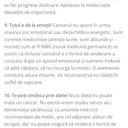
se fac progrese uluitoare. Apelarea la medici este
deosebit de importantă.
9. Totul e de la emoții!
Cancerul nu apare în urma
vreunui șoc emoțional sau dezechilibru energetic. Sunt
curente mediciniste (atenție la ele, sunt absurde și
nocive) cum ar fi NMG (nouă medicină germanică) ce
susțin că inclusiv cancerul e o formă de vindecare a
corpului după un episod emoțional și oamenii trebuie
să aibă răbdare, să nu recurgă la medici. O asemenea
conduită aduce moarte. Vă recomand să nu cădeți în
astfel de capcane.
10. Te poți vindeca prin diete!
Nicio dietă nu poate
trata un cancer. Nu există vreun studiu serios aici.
Alimentația sănătoasă, cu anumite restricții
recomandate de medic, are rol adjuvant alături de
terapie, dar nu poate singură să vindece o formă de