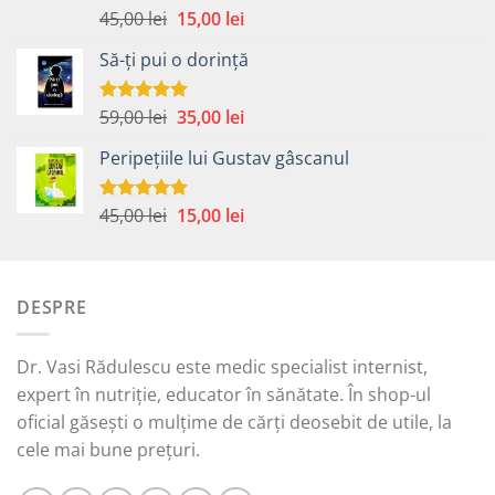
Prețul
Prețul
45,00
lei
15,00
lei
Evaluat la
5.00
din 5
inițial
curent
Să-ți pui o dorință
a
este:
fost:
15,00 lei.
45,00 lei.
Prețul
Prețul
59,00
lei
35,00
lei
Evaluat la
5.00
din 5
inițial
curent
Peripețiile lui Gustav gâscanul
a
este:
fost:
35,00 lei.
59,00 lei.
Prețul
Prețul
45,00
lei
15,00
lei
Evaluat la
5.00
din 5
inițial
curent
a
este:
fost:
15,00 lei.
DESPRE
45,00 lei.
Dr. Vasi Rădulescu este medic specialist internist,
expert în nutriție, educator în sănătate. În shop-ul
oficial găsești o mulțime de cărți deosebit de utile, la
cele mai bune prețuri.