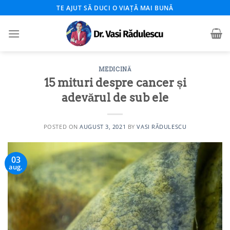
Skip
TE AJUT SĂ DUCI O VIAȚĂ MAI BUNĂ
to
content
MEDICINĂ
15 mituri despre cancer și
adevărul de sub ele
POSTED ON
AUGUST 3, 2021
BY
VASI RĂDULESCU
03
aug.