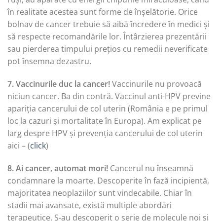
în realitate acestea sunt forme de înșelătorie. Orice
bolnav de cancer trebuie să aibă încredere în medici și
să respecte recomandările lor. Întârzierea prezentării
sau pierderea timpului prețios cu remedii neverificate
pot însemna dezastru.
7. Vaccinurile duc la cancer!
Vaccinurile nu provoacă
niciun cancer. Ba din contră. Vaccinul anti-HPV previne
apariția cancerului de col uterin (România e pe primul
loc la cazuri și mortalitate în Europa). Am explicat pe
larg despre HPV și prevenția cancerului de col uterin
aici – (
click
)
8. Ai cancer, automat mori!
Cancerul nu înseamnă
condamnare la moarte. Descoperite în fază incipientă,
majoritatea neoplaziilor sunt vindecabile. Chiar în
stadii mai avansate, există multiple abordări
terapeutice. S-au descoperit o serie de molecule noi și