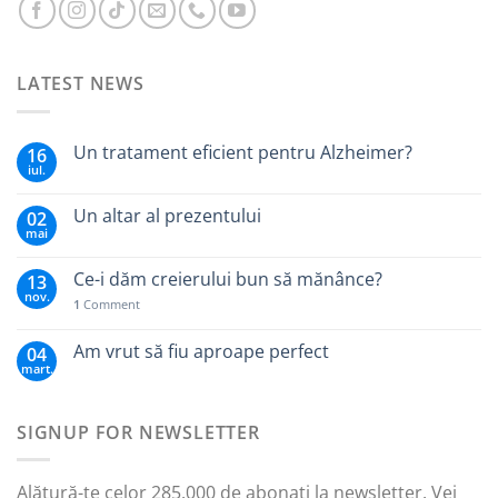
LATEST NEWS
Un tratament eficient pentru Alzheimer?
16
iul.
Un altar al prezentului
02
mai
Ce-i dăm creierului bun să mănânce?
13
nov.
1
Comment
Am vrut să fiu aproape perfect
04
mart.
SIGNUP FOR NEWSLETTER
Alătură-te celor 285.000 de abonați la newsletter. Vei