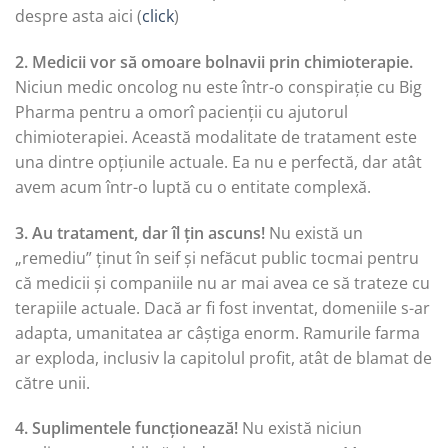
despre asta aici (
click
)
2. Medicii vor să omoare bolnavii prin chimioterapie.
Niciun medic oncolog nu este într-o conspirație cu Big
Pharma pentru a omorî pacienții cu ajutorul
chimioterapiei. Această modalitate de tratament este
una dintre opțiunile actuale. Ea nu e perfectă, dar atât
avem acum într-o luptă cu o entitate complexă.
3. Au tratament, dar îl țin ascuns!
Nu există un
„remediu” ținut în seif și nefăcut public tocmai pentru
că medicii și companiile nu ar mai avea ce să trateze cu
terapiile actuale. Dacă ar fi fost inventat, domeniile s-ar
adapta, umanitatea ar câștiga enorm. Ramurile farma
ar exploda, inclusiv la capitolul profit, atât de blamat de
către unii.
4. Suplimentele funcționează!
Nu există niciun