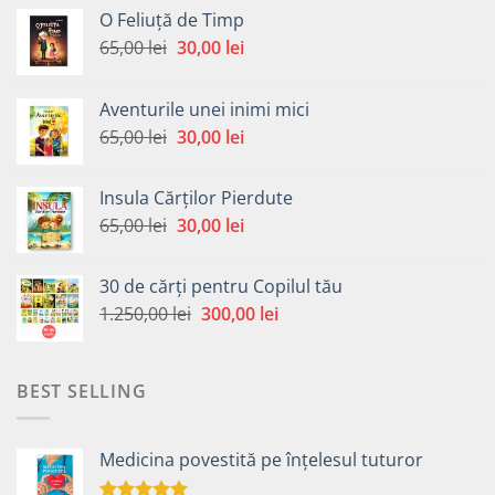
O Feliuță de Timp
Prețul
Prețul
65,00
lei
30,00
lei
inițial
curent
a
este:
Aventurile unei inimi mici
fost:
30,00 lei.
Prețul
Prețul
65,00
lei
30,00
lei
65,00 lei.
inițial
curent
a
este:
Insula Cărților Pierdute
fost:
30,00 lei.
Prețul
Prețul
65,00
lei
30,00
lei
65,00 lei.
inițial
curent
a
este:
30 de cărți pentru Copilul tău
fost:
30,00 lei.
Prețul
Prețul
1.250,00
lei
300,00
lei
65,00 lei.
inițial
curent
a
este:
fost:
300,00 lei.
BEST SELLING
1.250,00 lei.
Medicina povestită pe înțelesul tuturor