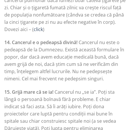
cancerul pulmonar dacă fumezi doar câteva țigarete pe
zi. Chiar și o țigaretă fumată zilnic va crește riscul față
de populația nonfumătoare (cândva se credea că până
la cinci țigarete pe zi nu au efecte negative în corp).
Dovezi aici – (
click
)
14. Cancerul e o pedeapsă divină!
Cancerul nu este o
pedeapsă de la Dumnezeu. Există această formulare în
popor, dar dacă avem educație medicală bună, dacă
avem grijă de noi, dacă știm cum să ne verificăm din
timp, înțelegem altfel lucrurile. Nu ne pedepsește
nimeni. Cel mai frecvent ne pedepsim singuri.
15. Grijă mare că se ia!
Cancerul nu „se ia”. Poți sta
lângă o persoană bolnavă fără probleme. E chiar
indicat să faci asta. Să îi arăți iubire. Poți dona
proiectelor care luptă pentru condiții mai bune în
spitale sau chiar construiesc spitale noi (a se vedea
Dăruiește viață). Poți lupta pentru eliminarea