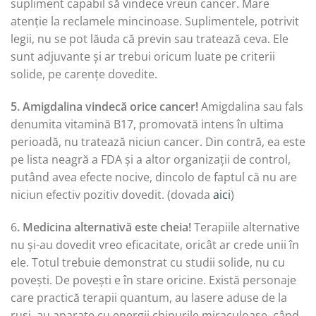
supliment capabil să vindece vreun cancer. Mare
atenție la reclamele mincinoase. Suplimentele, potrivit
legii, nu se pot lăuda că previn sau tratează ceva. Ele
sunt adjuvante și ar trebui oricum luate pe criterii
solide, pe carențe dovedite.
5. Amigdalina vindecă orice cancer!
Amigdalina sau fals
denumita vitamină B17, promovată intens în ultima
perioadă, nu tratează niciun cancer. Din contră, ea este
pe lista neagră a FDA și a altor organizații de control,
putând avea efecte nocive, dincolo de faptul că nu are
niciun efectiv pozitiv dovedit. (dovada
aici
)
6
. Medicina alternativă este cheia!
Terapiile alternative
nu și-au dovedit vreo eficacitate, oricât ar crede unii în
ele. Totul trebuie demonstrat cu studii solide, nu cu
povești. De povești e în stare oricine. Există personaje
care practică terapii quantum, au lasere aduse de la
ruși, au aparate cu energii chipurile miraculoase, când