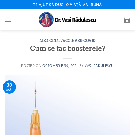
Skip
TE AJUT SĂ DUCI O VIAȚĂ MAI BUNĂ
to
content
MEDICINĂ
,
VACCINARE-COVID
Cum se fac boosterele?
POSTED ON
OCTOMBRIE 30, 2021
BY
VASI RĂDULESCU
30
oct.