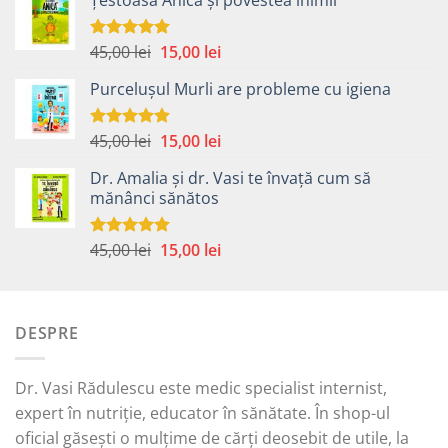
Țestoasa Anica și povestea inimii
Prețul
Prețul
45,00
lei
15,00
lei
Evaluat la
5.00
din 5
inițial
curent
Purcelușul Murli are probleme cu igiena
a
este:
fost:
15,00 lei.
45,00 lei.
Prețul
Prețul
45,00
lei
15,00
lei
Evaluat la
5.00
din 5
inițial
curent
Dr. Amalia și dr. Vasi te învață cum să
a
este:
mănânci sănătos
fost:
15,00 lei.
45,00 lei.
Prețul
Prețul
45,00
lei
15,00
lei
Evaluat la
5.00
din 5
inițial
curent
a
este:
fost:
15,00 lei.
DESPRE
45,00 lei.
Dr. Vasi Rădulescu este medic specialist internist,
expert în nutriție, educator în sănătate. În shop-ul
oficial găsești o mulțime de cărți deosebit de utile, la