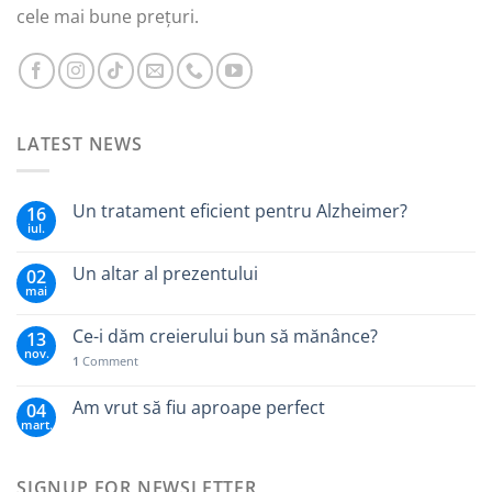
cele mai bune prețuri.
LATEST NEWS
Un tratament eficient pentru Alzheimer?
16
iul.
Un altar al prezentului
02
mai
Ce-i dăm creierului bun să mănânce?
13
nov.
1
Comment
Am vrut să fiu aproape perfect
04
mart.
SIGNUP FOR NEWSLETTER