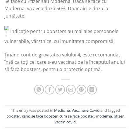
Se face cu Pfizer sau Moderna. Dacă se face cu
Moderna, va avea doză 50%. Doar aici e doza la
jumătate.
Indicație pentru boosters au mai ales persoanele
vulnerabile, vârstnice, cu imunitatea compromisă.
Ținând cont de gravitatea valului 4, este recomandat
însă ca toți cei care s-au vaccinat pe la începutul anului
să facă boosters, pentru o protecție optimă.
This entry was posted in
Medicină
,
Vaccinare-Covid
and tagged
booster
,
cand se face booster
,
cum se face booster
,
moderna
,
pfizer
,
vaccin covid
.