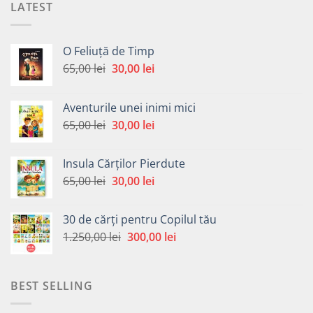
LATEST
O Feliuță de Timp
Prețul
Prețul
65,00
lei
30,00
lei
inițial
curent
a
este:
Aventurile unei inimi mici
fost:
30,00 lei.
Prețul
Prețul
65,00
lei
30,00
lei
65,00 lei.
inițial
curent
a
este:
Insula Cărților Pierdute
fost:
30,00 lei.
Prețul
Prețul
65,00
lei
30,00
lei
65,00 lei.
inițial
curent
a
este:
30 de cărți pentru Copilul tău
fost:
30,00 lei.
Prețul
Prețul
1.250,00
lei
300,00
lei
65,00 lei.
inițial
curent
a
este:
fost:
300,00 lei.
BEST SELLING
1.250,00 lei.