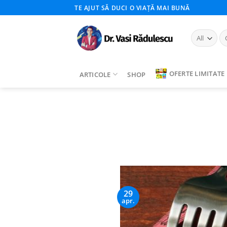
Skip
TE AJUT SĂ DUCI O VIAȚĂ MAI BUNĂ
to
content
Ca
du
OFERTE LIMITATE
ARTICOLE
SHOP
29
apr.