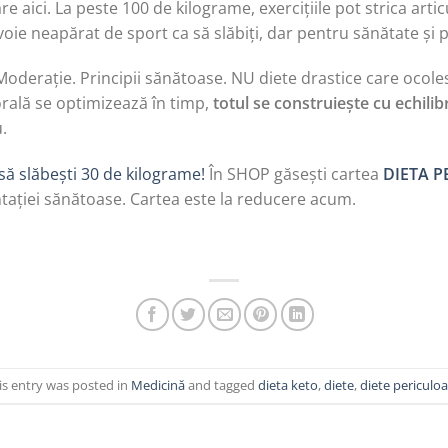
re aici. La peste 100 de kilograme, exercițiile pot strica artic
voie neapărat de sport ca să slăbiți, dar pentru sănătate și p
oderație. Principii sănătoase. NU diete drastice care ocole
rală se optimizează în timp,
totul se construiește cu echilib
.
t să slăbești 30 de kilograme!
În SHOP găsești cartea
DIETA P
tației sănătoase. Cartea este la reducere acum.
is entry was posted in
Medicină
and tagged
dieta keto
,
diete
,
diete periculo