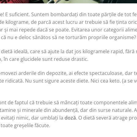
! E suficient. Suntem bombardați din toate părțile de tot fe
e kilograme, de parcă acest lucru ar trebuie să fie ținta or
iar și mai repede dacă se poate. Evitarea unor categorii alim
că nu e deloc sănătos să ne torturăm propriile organisme?
 dietă ideală, care să ajute la dat jos kilogramele rapid, fără 
 în care glucidele sunt reduse drastic.
movezi arderile din depozite, ai efecte spectaculoase, dar te
 ridicată. Nu sunt sigure aceste diete. Nici cea keto. (a se 
i cont de faptul că trebuie să mâncați toate componentele ali
Vitamine și minerale din abundență, dar din surse naturale. A
evitați nimic, dar umblați la
doză
. O dietă severă atrage pro
a toate greșelile făcute.