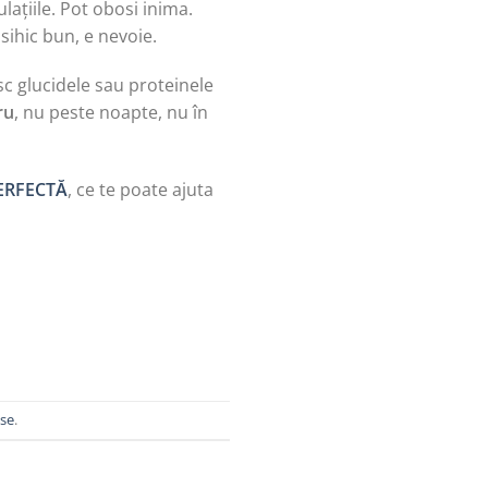
ulațiile. Pot obosi inima.
sihic bun, e nevoie.
sc glucidele sau proteinele
ru
, nu peste noapte, nu în
ERFECTĂ
, ce te poate ajuta
ase
.