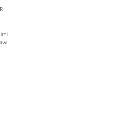
R
rimi
ite