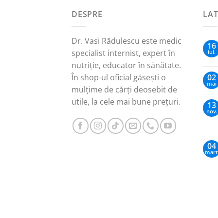
DESPRE
LA
Dr. Vasi Rădulescu este medic
16
specialist internist, expert în
iul.
nutriție, educator în sănătate.
În shop-ul oficial găsești o
02
mai
mulțime de cărți deosebit de
utile, la cele mai bune prețuri.
13
nov.
04
mart