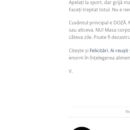
Apelați la sport, dar grijă ma
Faceți treptat totul. Nu e ne
Cuvântul principal e DOZĂ. M
sau altceva. NU! Masa corpo
câteva zile. Poate fi dezastru
Citește și
Felicitări. Ai reuși
enorm în înțelegerea alimen
V.
Th