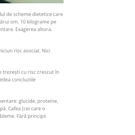
lul de scheme dietetice care
icărui om. 10 kilograme pe
entare. Exagerea altora.
niciun risc asociat. Nici
 trezești cu risc crescut în
vedea concluziile
mentare: glucide, proteine,
pă. Cafea (cei care o
bleme. Fără principii