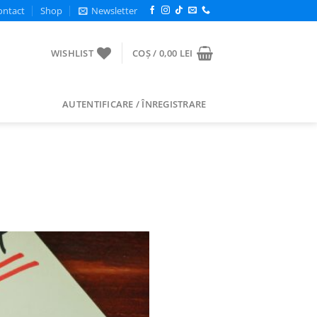
ontact
Shop
Newsletter
WISHLIST
COȘ /
0,00
LEI
AUTENTIFICARE / ÎNREGISTRARE