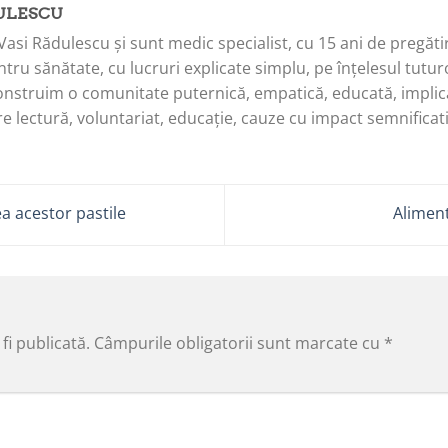
ULESCU
Vasi Rădulescu și sunt medic specialist, cu 15 ani de pregăti
tru sănătate, cu lucruri explicate simplu, pe înțelesul tuturo
onstruim o comunitate puternică, empatică, educată, implica
e lectură, voluntariat, educație, cauze cu impact semnificati
a acestor pastile
Aliment
fi publicată.
Câmpurile obligatorii sunt marcate cu
*