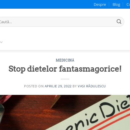
Despre
Blog
C
ută
pă:
MEDICINĂ
Stop dietelor fantasmagorice!
POSTED ON
APRILIE 29, 2022
BY
VASI RĂDULESCU