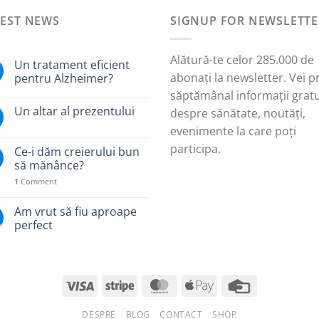
fost:
25,00 lei.
TEST NEWS
42,00 lei.
SIGNUP FOR NEWSLETTE
Alătură-te celor 285.000 de
Un tratament eficient
abonați la newsletter. Vei p
pentru Alzheimer?
săptămânal informații gratu
Un altar al prezentului
despre sănătate, noutăți,
evenimente la care poți
participa.
Ce-i dăm creierului bun
să mănânce?
1
Comment
Am vrut să fiu aproape
.
perfect
DESPRE
BLOG
CONTACT
SHOP