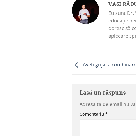
VASI RĂD
Eu sunt Dr. 
educație pen
doresc să c
aplecare spr
Aveți grijă la combinare
Lasă un răspuns
Adresa ta de email nu va 
Comentariu
*