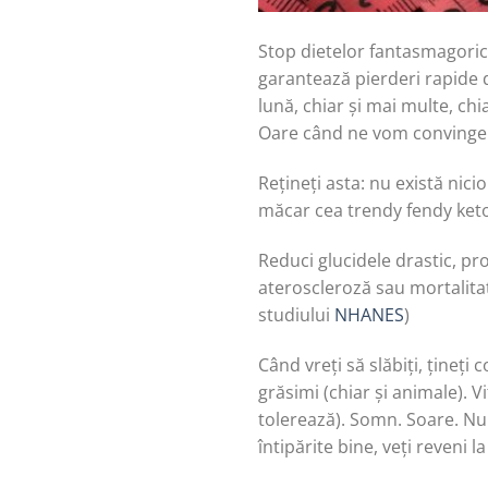
Stop dietelor fantasmagorice
garantează pierderi rapide d
lună, chiar și mai multe, ch
Oare când ne vom convinge 
Rețineți asta: nu există nicio
măcar cea trendy fendy keto,
Reduci glucidele drastic, pro
ateroscleroză sau mortalitate
studiului
NHANES
)
Când vreți să slăbiți, țineț
grăsimi (chiar și animale). 
tolerează). Somn. Soare. Nu 
întipărite bine, veți reveni l